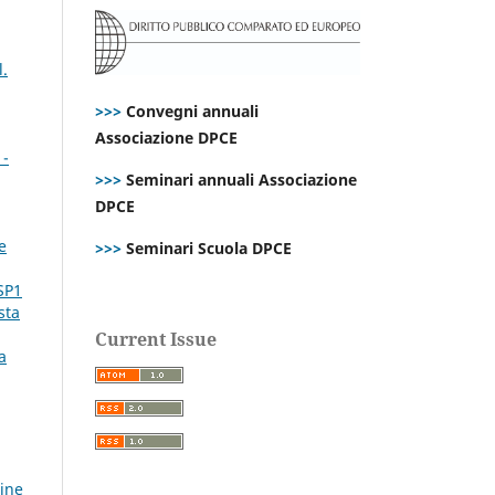
l.
>>>
Convegni annuali
Associazione DPCE
 -
>>>
Seminari annuali Associazione
DPCE
e
>>>
Seminari Scuola DPCE
SP1
sta
Current Issue
a
line