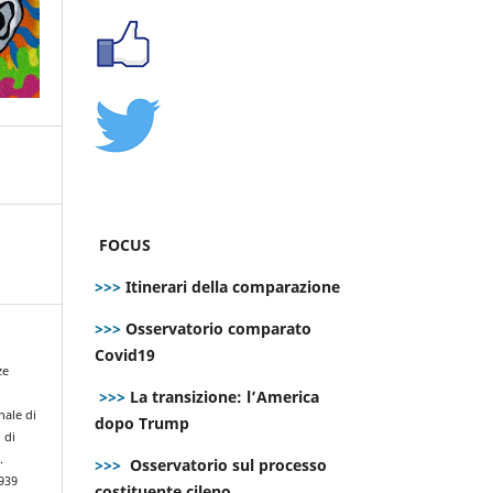
FOCUS
>>>
Itinerari della comparazione
>>>
Osservatorio comparato
Covid19
ze
>>>
La transizione: l’America
nale di
dopo Trump
 di
.
>>>
Osservatorio sul processo
939
costituente cileno