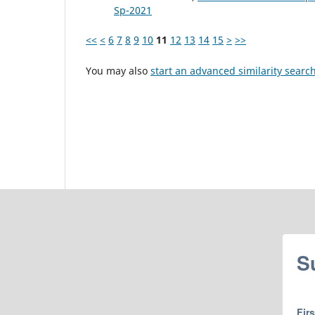
Sp-2021
<<
<
6
7
8
9
10
11
12
13
14
15
>
>>
You may also
start an advanced similarity searc