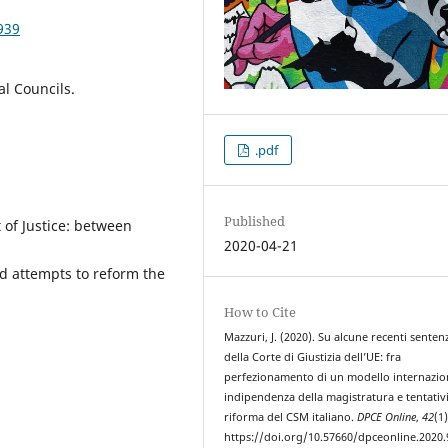
939
al Councils.
.pdf
Published
 of Justice: between
2020-04-21
d attempts to reform the
How to Cite
Mazzuri, J. (2020). Su alcune recenti senten
della Corte di Giustizia dell’UE: fra
perfezionamento di un modello internazio
indipendenza della magistratura e tentativi
riforma del CSM italiano.
DPCE Online
,
42
(1)
https://doi.org/10.57660/dpceonline.2020.