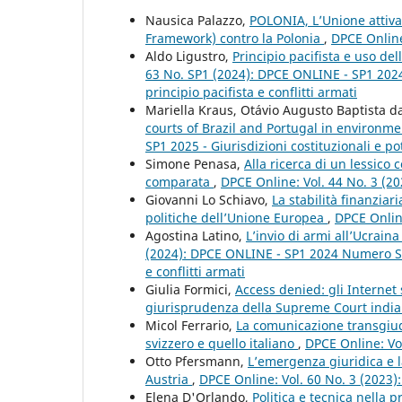
Nausica Palazzo,
POLONIA, L’Unione attiva i
Framework) contro la Polonia
,
DPCE Online
Aldo Ligustro,
Principio pacifista e uso de
63 No. SP1 (2024): DPCE ONLINE - SP1 2024
principio pacifista e conflitti armati
Mariella Kraus, Otávio Augusto Baptista d
courts of Brazil and Portugal in environme
SP1 2025 - Giurisdizioni costituzionali e pot
Simone Penasa,
Alla ricerca di un lessico 
comparata
,
DPCE Online: Vol. 44 No. 3 (2
Giovanni Lo Schiavo,
La stabilità finanziar
politiche dell’Unione Europea
,
DPCE Onlin
Agostina Latino,
L’invio di armi all’Ucraina
(2024): DPCE ONLINE - SP1 2024 Numero Spe
e conflitti armati
Giulia Formici,
Access denied: gli Internet 
giurisprudenza della Supreme Court indi
Micol Ferrario,
La comunicazione transgiudiz
svizzero e quello italiano
,
DPCE Online: Vo
Otto Pfersmann,
L’emergenza giuridica e l
Austria
,
DPCE Online: Vol. 60 No. 3 (2023)
Elena D'Orlando,
Politica e tecnica nella