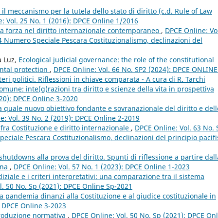
l meccanismo per la tutela dello stato di diritto (c.d. Rule of Law
: Vol. 25 No. 1 (2016): DPCE Online 1/2016
lla forza nel diritto internazionale contemporaneo
,
DPCE Online: Vo
 Numero Speciale Pescara Costituzionalismo, declinazioni del
a Luz,
Ecological judicial governance: the role of the constitutional
ntal protection
,
DPCE Online: Vol. 66 No. SP2 (2024): DPCE ONLINE
eri politici. Riflessioni in chiave comparata - A cura di R. Tarchi
comune: inte(g)razioni tra diritto e scienze della vita in prospettiva
020): DPCE Online 3-2020
ia quale nuovo obiettivo fondante e sovranazionale del diritto e dell
e: Vol. 39 No. 2 (2019): DPCE Online 2-2019
 fra Costituzione e diritto internazionale
,
DPCE Online: Vol. 63 No. 
ciale Pescara Costituzionalismo, declinazioni del principio pacifi
shutdowns alla prova del diritto. Spunti di riflessione a partire dall
ana
,
DPCE Online: Vol. 57 No. 1 (2023): DPCE Online 1-2023
iale e i criteri interpretativi: una comparazione tra il sistema
l. 50 No. Sp (2021): DPCE Online Sp-2021
a pandemia dinanzi alla Costituzione e al giudice costituzionale in
: DPCE Online 3-2023
 produzione normativa
,
DPCE Online: Vol. 50 No. Sp (2021): DPCE On