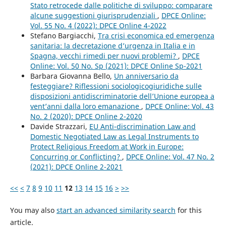
Stato retrocede dalle politiche di sviluppo: comparare
alcune suggestioni giurisprudenziali
,
DPCE Online:
Vol. 55 No. 4 (2022): DPCE Online 4-2022
Stefano Bargiacchi,
Tra crisi economica ed emergenza
sanitaria: la decretazione d’urgenza in Italia e in
Spagna, vecchi rimedi per nuovi problemi?
,
DPCE
Online: Vol. 50 No. Sp (2021): DPCE Online Sp-2021
Barbara Giovanna Bello,
Un anniversario da
festeggiare? Riflessioni sociologicogiuridiche sulle
disposizioni antidiscriminatorie dell’Unione europea a
vent’anni dalla loro emanazione
,
DPCE Online: Vol. 43
No. 2 (2020): DPCE Online 2-2020
Davide Strazzari,
EU Anti-discrimination Law and
Domestic Negotiated Law as Legal Instruments to
Protect Religious Freedom at Work in Europe:
Concurring or Conflicting?
,
DPCE Online: Vol. 47 No. 2
(2021): DPCE Online 2-2021
<<
<
7
8
9
10
11
12
13
14
15
16
>
>>
You may also
start an advanced similarity search
for this
article.