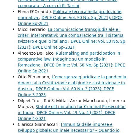
comparata - A cura di R. Tarchi
Elena D'Orlando,
Politica e tecnica nella produzione
normativa
,
DPCE Online: Vol. 50 No. Sp (2021): DPCE
Online Sp-2021
Micol Ferrario,
La comunicazione transgiudiziale e i
criteri interpretativi: una comparazione tra il sistema
svizzero e quello italiano
,
DPCE Online: Vol. 50 No. Sp
(2021): DPCE Online Sp-2021
Vincenzo De Falco,
Rulemaking and participation in
comparative law. Indagine su un modello in
formazione
,
DPCE Online: Vol. 50 No. Sp (2021): DPCE
Online Sp-2021
Otto Pfersmann,
L’emergenza giuridica e la pandemia
dinanzi alla Costituzione e al giudice costituzionale in
Austria
,
DPCE Online: Vol. 60 No. 3 (2023): DPCE
Online 3-2023
Diljeet Titus, Rai S. Mittal, Ankur Manchanda, Lorenzo
Mulazzi,
Statute of Limitation for Criminal Prosecution
in India
,
DPCE Online: Vol. 49 No. 4 (2021): DPCE
Online 4-2021
Clarissa Giannaccari,
Immunità delle imprese e
sviluppo globale: un male necessario? – Quando lo