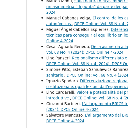
Matteo Monti,
Sulla natura dell’asimmetria
un’asimmetria “di punta” da parte dei part
2024
Manuel Cabanas Veiga,
El control de los 
autonómicas
,
DPCE Online: Vol. 68 No. 4 
Miguel Ángel Cabellos Espiérrez,
Diferenc
técnicas para conseguir el equilibrio en l
Online 4-2024
César Aguado Renedo,
De la asimetría a l
Vol. 68 No. 4 (2024): DPCE Online 4-2024
Lino Panzeri,
Regionalismo differenziato e 
DPCE Online: Vol. 68 No. 4 (2024): DPCE O
Simone Pitto, Esteban Szmulewicz Ramíre
sanitarie
,
DPCE Online: Vol. 68 No. 4 (202
Ignazio Spadaro,
Differenziazione regiona
costituzionale: quali lezioni dall’esperie
Lino Cardarelli,
Valore e potenzialità del p
introduttive
,
DPCE Online: Vol. 68 No. 4 (
Giovanni Barbieri,
L’allargamento BRICS tr
(2024): DPCE Online 4-2024
Salvatore Mancuso,
L’allargamento dei BRI
DPCE Online 4-2024