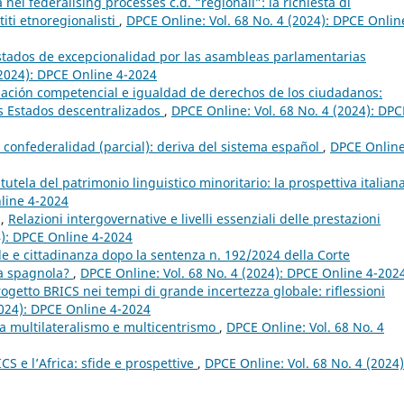
 nei federalising processes c.d. “regionali”: la richiesta di
iti etnoregionalisti
,
DPCE Online: Vol. 68 No. 4 (2024): DPCE Onlin
estados de excepcionalidad por las asambleas parlamentarias
(2024): DPCE Online 4-2024
iación competencial e igualdad de derechos de los ciudadanos:
os Estados descentralizados
,
DPCE Online: Vol. 68 No. 4 (2024): DPC
a confederalidad (parcial): deriva del sistema español
,
DPCE Online
tutela del patrimonio linguistico minoritario: la prospettiva italian
nline 4-2024
z,
Relazioni intergovernative e livelli essenziali delle prestazioni
4): DPCE Online 4-2024
le e cittadinanza dopo la sentenza n. 192/2024 della Corte
nza spagnola?
,
DPCE Online: Vol. 68 No. 4 (2024): DPCE Online 4-202
rogetto BRICS nei tempi di grande incertezza globale: riflessioni
2024): DPCE Online 4-2024
a multilateralismo e multicentrismo
,
DPCE Online: Vol. 68 No. 4
CS e l’Africa: sfide e prospettive
,
DPCE Online: Vol. 68 No. 4 (2024)