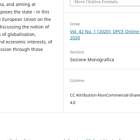
More Citation Formats
a, and aiming at
ses the state - in this
he European Union on the
Issue
discussing the notion of
Vol. 42 No. 1 (2020): DPCE Online
 of globalisation,
2020
and economic interests, of
ession through those
Section
Sezione Monografica
License
CC Attribution-NonCommercial-Share
4.0