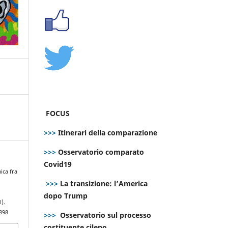
FOCUS
>>>
Itinerari della comparazione
>>>
Osservatorio comparato
Covid19
ica fra
>>>
La transizione: l’America
dopo Trump
1).
898
>>>
Osservatorio sul processo
costituente cileno