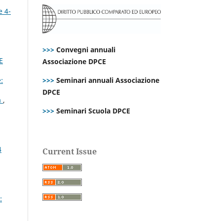
e 4-
>>>
Convegni annuali
E
Associazione DPCE
>>>
Seminari annuali Associazione
:
DPCE
a
,
>>>
Seminari Scuola DPCE
4
Current Issue
: