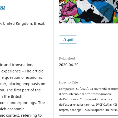
898
; United Kingdom; Brexit;
.pdf
Published
ic and transnational
2020-04-20
 experience – The article
 the question of economic
How to Cite
rder, placing emphasis on
Comparato, G. (2020). La sovranità econom
n. The first part of the
diritto interno e diritto transnazionale
in the British
dell’economia. Considerazioni alla luce
onomic underpinnings. The
dell’esperienza britannica.
DPCE Online
,
42
(
hich economic
https://doi.org/10.57660/dpceonline.2020.
ic context, referring to