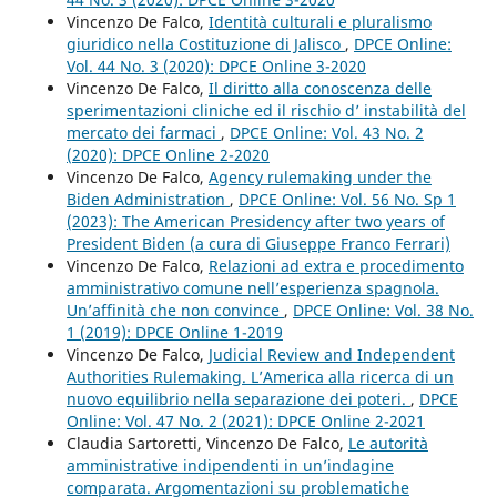
Vincenzo De Falco,
Identità culturali e pluralismo
giuridico nella Costituzione di Jalisco
,
DPCE Online:
Vol. 44 No. 3 (2020): DPCE Online 3-2020
Vincenzo De Falco,
Il diritto alla conoscenza delle
sperimentazioni cliniche ed il rischio d’ instabilità del
mercato dei farmaci
,
DPCE Online: Vol. 43 No. 2
(2020): DPCE Online 2-2020
Vincenzo De Falco,
Agency rulemaking under the
Biden Administration
,
DPCE Online: Vol. 56 No. Sp 1
(2023): The American Presidency after two years of
President Biden (a cura di Giuseppe Franco Ferrari)
Vincenzo De Falco,
Relazioni ad extra e procedimento
amministrativo comune nell’esperienza spagnola.
Un’affinità che non convince
,
DPCE Online: Vol. 38 No.
1 (2019): DPCE Online 1-2019
Vincenzo De Falco,
Judicial Review and Independent
Authorities Rulemaking. L’America alla ricerca di un
nuovo equilibrio nella separazione dei poteri.
,
DPCE
Online: Vol. 47 No. 2 (2021): DPCE Online 2-2021
Claudia Sartoretti, Vincenzo De Falco,
Le autorità
amministrative indipendenti in un’indagine
comparata. Argomentazioni su problematiche