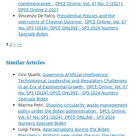
contemporanee.
,
DPCE Online: Vol. 47 No. 2 (2021):
DPCE Online 2-2021
Vincenzo De Falco,
Presidential Policies and the
overruling of Chevron Doctrine
,
DPCE Online: Vol. 67
No. SP3 (2024): DPCE ONLINE - SP3 2024 Numero
Speciale Biden
1
2
>
>>
Similar Articles
Ciro Sbailò,
Governing Artificial Intelligence:
Technological Leadership and Regulatory Challenges
in an Era of Exponential Growth
,
DPCE Online: Vol. 67
No. SP3 (2024): DPCE ONLINE - SP3 2024 Numero
Speciale Biden
Marina Petri,
Shaping circularity: waste management
policy under the Biden administration
,
DPCE Online:
Vol. 67 No. SP3 (2024): DPCE ONLINE - SP3 2024
Numero Speciale Biden
Luigi Testa,
Appropriations during the Biden
Presidency. Nothing new under the sun: the regular