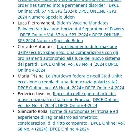
order has turned into a permanent disorder
,
DPCE
Online: Vol. 67 No. SP3 (2024): DPCE ONLINE - SP3
2024 Numero Speciale Biden
Luca Pietro Vanoni,
Biden’s Vaccine Mandates
Between Vertical and Horizontal Separation of Powers
,
DPCE Online: Vol. 67 No. SP3 (2024): DPCE ONLINE -
SP3 2024 Numero Speciale Biden
Corrado Antonucci,
Il procedimento di formazione
dell’esecutivo spagnolo. Una comparazione con gli
ordinamenti autonomici alla luce del nuovo sistema
dei partiti
,
DPCE Online: Vol. 68 No. 4 (2024): DPCE
Online 4-2024
Maria Frisina,
Lo shutdown federale negli Stati Uniti:
eccezione o regola di una democrazia polarizzata?
,
DPCE Online: Vol. 68 No. 4 (2024): DPCE Online 4-2024
Federico Lovison,
Il prestito delle opere d’arte dei
musei nazionali in Italia e in Francia
,
DPCE Online:
Vol. 68 No. 4 (2024): DPCE Online 4-2024
Giancarlo Rolla,
Forme di autonomia territoriale ed
esperienze di regionalismo asimmetrico:
considerazioni di diritto comparato
,
DPCE Online: Vol.
68 No. 4 (2024): DPCE Online 4-2024