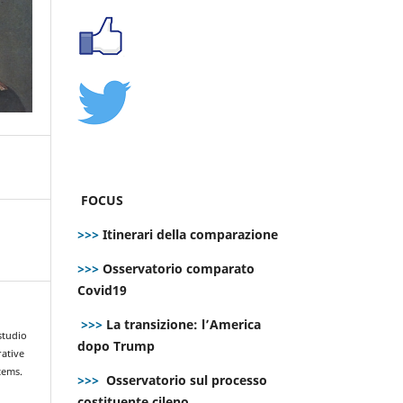
FOCUS
>>>
Itinerari della comparazione
>>>
Osservatorio comparato
Covid19
>>>
La transizione: l’America
 studio
dopo Trump
rative
tems.
>>>
Osservatorio sul processo
costituente cileno