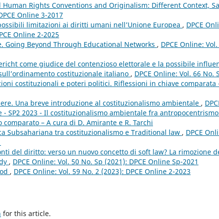
al Human Rights Conventions and Originalism: Different Context, 
 DPCE Online 3-2017
ossibili limitazioni ai diritti umani nell’Unione Europea
,
DPCE Onli
 DPCE Online 2-2025
e. Going Beyond Through Educational Networks
,
DPCE Online: Vol.
icht come giudice del contenzioso elettorale e la possibile influe
 sull’ordinamento costituzionale italiano
,
DPCE Online: Vol. 66 No. 
ni costituzionali e poteri politici. Riflessioni in chiave comparata 
apere. Una breve introduzione al costituzionalismo ambientale
,
DPC
e - SP2 2023 - Il costituzionalismo ambientale fra antropocentrismo
o comparato – A cura di D. Amirante e R. Tarchi
ica Subsahariana tra costituzionalismo e Traditional law
,
DPCE Onli
1
fonti del diritto: verso un nuovo concetto di soft law? La rimozione d
udy
,
DPCE Online: Vol. 50 No. Sp (2021): DPCE Online Sp-2021
ood
,
DPCE Online: Vol. 59 No. 2 (2023): DPCE Online 2-2023
h
for this article.