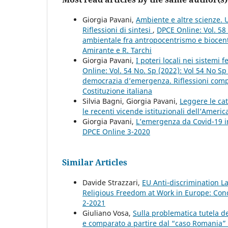
Giorgia Pavani,
Ambiente e altre scienze. U
Riflessioni di sintesi
,
DPCE Online: Vol. 58 
ambientale fra antropocentrismo e biocent
Amirante e R. Tarchi
Giorgia Pavani,
I poteri locali nei sistem
Online: Vol. 54 No. Sp (2022): Vol 54 No S
democrazia d’emergenza. Riflessioni compar
Costituzione italiana
Silvia Bagni, Giorgia Pavani,
Leggere le cat
le recenti vicende istituzionali dell’Americ
Giorgia Pavani,
L’emergenza da Covid-19 in
DPCE Online 3-2020
Similar Articles
Davide Strazzari,
EU Anti-discrimination L
Religious Freedom at Work in Europe: Conc
2-2021
Giuliano Vosa,
Sulla problematica tutela del
e comparato a partire dal “caso Romania”