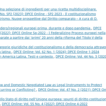
na selezione di ingredienti per una ricetta multidisciplinare.
No. SP2 (2023): DPCE Online - SP2 2023 - Il costituzionalismo
rismo. Nuove prospettive dal Diritto comparato – A cura di D.
i federo/regionali europei prima, durante e dopo pandemia
,
DPCE
p (2022): DPCE Online Sp-2022 - I Federalizing Process europei nella
ate a partire dai ‘primi’ 20 anni della riforma del Titolo V della
egorie giuridiche del costituzionalismo e della democrazia attrave
a latina
,
DPCE Online: Vol. 62 No. 1 (2024): DPCE Online 1-2024
 America Latina. Testi e contesto
,
DPCE Online: Vol. 44 No. 3 (2020
aw and Domestic Negotiated Law as Legal Instruments to Protect
urring or Conflicting?
,
DPCE Online: Vol. 47 No. 2 (2021): DPCE On
lo Stato di diritto nell’Unione europea: spunti di diritto costituzio
,
DPCE Online: Vol. 55 No. 4 (2022): DPCE Online 4-2022