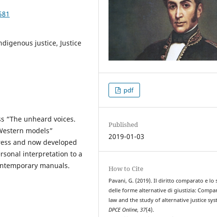
581
ndigenous justice, Justice
pdf
ss “The unheard voices.
Published
 Western models”
2019-01-03
gress and now developed
rsonal interpretation to a
 contemporary manuals.
How to Cite
Pavani, G. (2019). Il diritto comparato e lo
delle forme alternative di giustizia: Compa
law and the study of alternative justice sys
DPCE Online
,
37
(4).