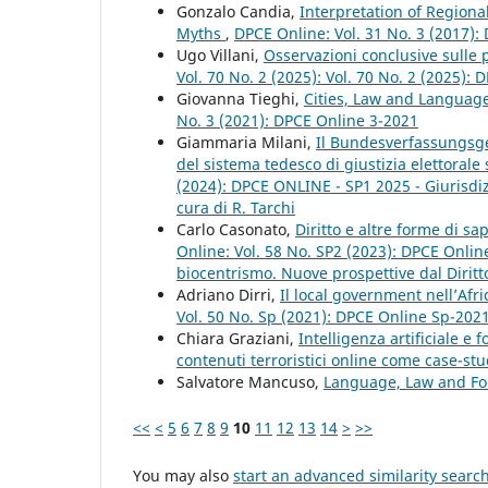
Gonzalo Candia,
Interpretation of Region
Myths
,
DPCE Online: Vol. 31 No. 3 (2017):
Ugo Villani,
Osservazioni conclusive sulle p
Vol. 70 No. 2 (2025): Vol. 70 No. 2 (2025):
Giovanna Tieghi,
Cities, Law and Languag
No. 3 (2021): DPCE Online 3-2021
Giammaria Milani,
Il Bundesverfassungsger
del sistema tedesco di giustizia elettorale
(2024): DPCE ONLINE - SP1 2025 - Giurisdizio
cura di R. Tarchi
Carlo Casonato,
Diritto e altre forme di s
Online: Vol. 58 No. SP2 (2023): DPCE Onlin
biocentrismo. Nuove prospettive dal Diritt
Adriano Dirri,
Il local government nell’Afr
Vol. 50 No. Sp (2021): DPCE Online Sp-202
Chiara Graziani,
Intelligenza artificiale e 
contenuti terroristici online come case-st
Salvatore Mancuso,
Language, Law and F
<<
<
5
6
7
8
9
10
11
12
13
14
>
>>
You may also
start an advanced similarity searc