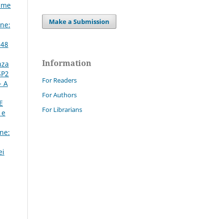
Same
Make a Submission
ne:
 48
Information
nza
SP2
For Readers
- A
For Authors
E
For Librarians
 e
ne:
ei