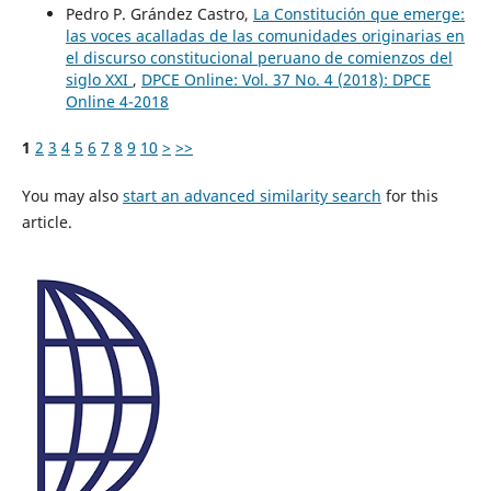
Pedro P. Grández Castro,
La Constitución que emerge:
las voces acalladas de las comunidades originarias en
el discurso constitucional peruano de comienzos del
siglo XXI
,
DPCE Online: Vol. 37 No. 4 (2018): DPCE
Online 4-2018
1
2
3
4
5
6
7
8
9
10
>
>>
You may also
start an advanced similarity search
for this
article.