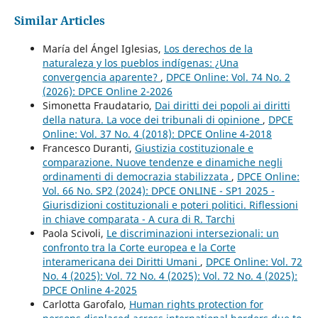
Similar Articles
María del Ángel Iglesias,
Los derechos de la
naturaleza y los pueblos indígenas: ¿Una
convergencia aparente?
,
DPCE Online: Vol. 74 No. 2
(2026): DPCE Online 2-2026
Simonetta Fraudatario,
Dai diritti dei popoli ai diritti
della natura. La voce dei tribunali di opinione
,
DPCE
Online: Vol. 37 No. 4 (2018): DPCE Online 4-2018
Francesco Duranti,
Giustizia costituzionale e
comparazione. Nuove tendenze e dinamiche negli
ordinamenti di democrazia stabilizzata
,
DPCE Online:
Vol. 66 No. SP2 (2024): DPCE ONLINE - SP1 2025 -
Giurisdizioni costituzionali e poteri politici. Riflessioni
in chiave comparata - A cura di R. Tarchi
Paola Scivoli,
Le discriminazioni intersezionali: un
confronto tra la Corte europea e la Corte
interamericana dei Diritti Umani
,
DPCE Online: Vol. 72
No. 4 (2025): Vol. 72 No. 4 (2025): Vol. 72 No. 4 (2025):
DPCE Online 4-2025
Carlotta Garofalo,
Human rights protection for