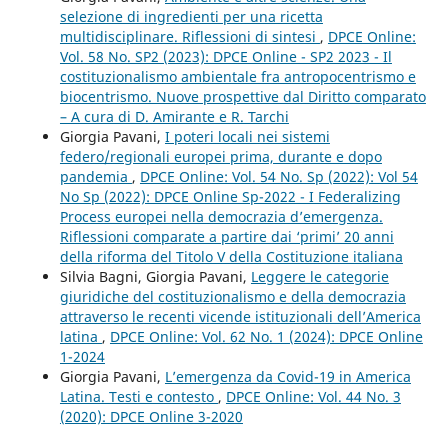
selezione di ingredienti per una ricetta
multidisciplinare. Riflessioni di sintesi
,
DPCE Online:
Vol. 58 No. SP2 (2023): DPCE Online - SP2 2023 - Il
costituzionalismo ambientale fra antropocentrismo e
biocentrismo. Nuove prospettive dal Diritto comparato
– A cura di D. Amirante e R. Tarchi
Giorgia Pavani,
I poteri locali nei sistemi
federo/regionali europei prima, durante e dopo
pandemia
,
DPCE Online: Vol. 54 No. Sp (2022): Vol 54
No Sp (2022): DPCE Online Sp-2022 - I Federalizing
Process europei nella democrazia d’emergenza.
Riflessioni comparate a partire dai ‘primi’ 20 anni
della riforma del Titolo V della Costituzione italiana
Silvia Bagni, Giorgia Pavani,
Leggere le categorie
giuridiche del costituzionalismo e della democrazia
attraverso le recenti vicende istituzionali dell’America
latina
,
DPCE Online: Vol. 62 No. 1 (2024): DPCE Online
1-2024
Giorgia Pavani,
L’emergenza da Covid-19 in America
Latina. Testi e contesto
,
DPCE Online: Vol. 44 No. 3
(2020): DPCE Online 3-2020