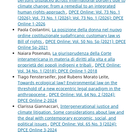
persons displaced across international borders due to
climate change: from a remedial to an integrated
human rights-approach
,
DPCE Online: Vol. 73 No. 1
(2026): Vol. 73 No. 1 (2026): Vol. 73 No. 1 (2026): DPCE
Online 1-2026
Paola Costantini,
La posizione della donna nel nuovo
ordine costituzionale sudafricano: customary law vs
Bill of rights
,
DPCE Online: Vol. 50 No. Sp (2021): DPCE
Online Sp-2021
Naiara Posenato,
La giurisprudenza della Corte
interamericana in materia di diritti alla vita e alla
proprietà dei popoli indigeni e tribali
,
DPCE Online:
Vol. 34 No. 1 (2018): DPCE Online 1-2018
Tiago Fensterseifer, José Rubens Morato Leite,
Towards ecological law? Environmental law on the
threshold of a new ecocentric legal paradigm in the
anthropocene
,
DPCE Online: Vol. 64 No. 2 (2024):
DPCE Online 2-2024
Clarissa Giannaccari,
Intergenerational justice and
climate litigation. Some considerations about law and
the deal with contemporary economic, social, and
political issues
,
DPCE Online: Vol. 65 No. 3 (2024):
DPCE Online 3-2024