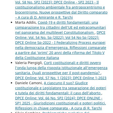
Vol. 58 No. SP2 (2023): DPCE Online - SP2 2023 - Il
costituzionalismo ambientale fra antropocentrismo e
biocentrismo. Nuove prospettive dal Diritto comparato
– A cura di D. Amirante e R. Tarchi
Marta Addis,
Covid-19 e diritti fondamentali: una
comparazione tra cittadini dell’UE ed extracomunitari
nel panorama del multilevel Constitutionalism
,
DPCE
Online: Vol. 54 No. Sp (2022): Vol 54 No Sp (2022):
DPCE Online Sp-2022 - I Federalizing Process europei
nella democrazia d’emergenza. Riflessioni comparate
a partire dai ‘primi’ 20 anni della riforma del Titolo V
della Costituzione italiana
Valeria Piergigli,
Corti costituzionali e diritti ovvero
l’onda lunga della risposta istituzionale all’emergenza
sanitaria. Quali prospettive per il post-pandemia?
,
DPCE Online: Vol. 57 No. 1 (2023): DPCE Online 1-2023
Daniele Camoni,
A ciascuno il suo? Giudice
costituzionale e Legislatore tra separazione dei poteri
e tutela dei diritti fondamentali: il caso dell’aborto
,
DPCE Online: Vol. 66 No. SP2 (2024): DPCE ONLINE -
SP1 2025 - Giurisdizioni costituzionali e poteri politici.
Riflessioni in chiave comparata - A cura di R. Tarchi