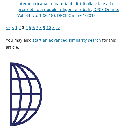
interamericana in materia di diritti alla vita e alla
proprietà dei popoli indigeni e tribali
,
DPCE Online:
Vol. 34 No. 1 (2018): DPCE Online 1-2018
<<
<
1
2
3
4
5
6
7
8
9
10
>
>>
You may also
start an advanced similarity search
for this
article.