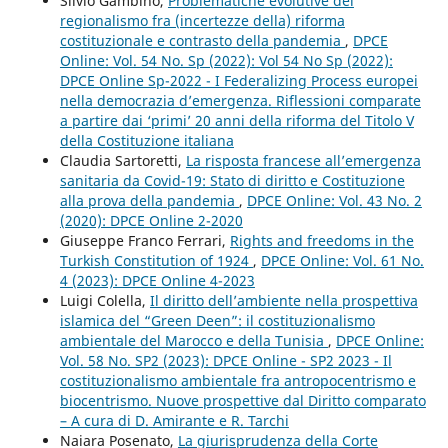
Silvio Gambino,
Problematiche evolutive del
regionalismo fra (incertezze della) riforma
costituzionale e contrasto della pandemia
,
DPCE
Online: Vol. 54 No. Sp (2022): Vol 54 No Sp (2022):
DPCE Online Sp-2022 - I Federalizing Process europei
nella democrazia d’emergenza. Riflessioni comparate
a partire dai ‘primi’ 20 anni della riforma del Titolo V
della Costituzione italiana
Claudia Sartoretti,
La risposta francese all’emergenza
sanitaria da Covid-19: Stato di diritto e Costituzione
alla prova della pandemia
,
DPCE Online: Vol. 43 No. 2
(2020): DPCE Online 2-2020
Giuseppe Franco Ferrari,
Rights and freedoms in the
Turkish Constitution of 1924
,
DPCE Online: Vol. 61 No.
4 (2023): DPCE Online 4-2023
Luigi Colella,
Il diritto dell’ambiente nella prospettiva
islamica del “Green Deen”: il costituzionalismo
ambientale del Marocco e della Tunisia
,
DPCE Online:
Vol. 58 No. SP2 (2023): DPCE Online - SP2 2023 - Il
costituzionalismo ambientale fra antropocentrismo e
biocentrismo. Nuove prospettive dal Diritto comparato
– A cura di D. Amirante e R. Tarchi
Naiara Posenato,
La giurisprudenza della Corte