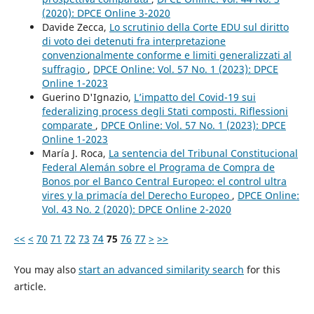
(2020): DPCE Online 3-2020
Davide Zecca,
Lo scrutinio della Corte EDU sul diritto
di voto dei detenuti fra interpretazione
convenzionalmente conforme e limiti generalizzati al
suffragio
,
DPCE Online: Vol. 57 No. 1 (2023): DPCE
Online 1-2023
Guerino D'Ignazio,
L’impatto del Covid-19 sui
federalizing process degli Stati composti. Riflessioni
comparate
,
DPCE Online: Vol. 57 No. 1 (2023): DPCE
Online 1-2023
María J. Roca,
La sentencia del Tribunal Constitucional
Federal Alemán sobre el Programa de Compra de
Bonos por el Banco Central Europeo: el control ultra
vires y la primacía del Derecho Europeo
,
DPCE Online:
Vol. 43 No. 2 (2020): DPCE Online 2-2020
<<
<
70
71
72
73
74
75
76
77
>
>>
You may also
start an advanced similarity search
for this
article.