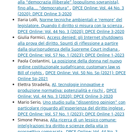
alla “democrazia illiberale” (populismo sovranista),
fino alla…. “democratura”
,
DPCE Online: Vol. 44 No. 3
(2020): DPCE Online 3-2020
Ilaria Lolli,
Norme tecniche ambientali e ‘remore’ del
legislatore. Quando il diritto si misura con la scienza
,
DPCE Online: Vol. 44 No. 3 (2020): DPCE Online 3-2020
Giulia Formici,
Access denied: gli Internet shutdowns
alla prova del diritto. Spunti di riflessione a partire
dalla giurisprudenza della Supreme Court indiana
,
DPCE Online: Vol. 57 No. 1 (2023): DPCE Online 1-2023
Paola Costantini,
La posizione della donna nel nuovo
ordine costituzionale sudafricano: customary law vs
Bill of rights
,
DPCE Online: Vol. 50 No. Sp (2021): DPCE
Online Sp-2021
Elettra Stradella,
AI, tecnologie innovative e
produzione normativa: potenzialità e rischi
,
DPCE
Online: Vol. 44 No. 3 (2020): DPCE Online 3-2020
Mario Serio,
Uno studio sulla “dissenting opinion” con
particolare riguardo all’esperienza del diritto inglese
,
DPCE Online: Vol. 57 No. 1 (2023): DPCE Online 1-2023
Simone Penasa,
Alla ricerca di un lessico comune:
inte(g)razioni tra diritto e scienze della vita in
prospettiva comparata
,
DPCE Online: Vol. 44 No. 3