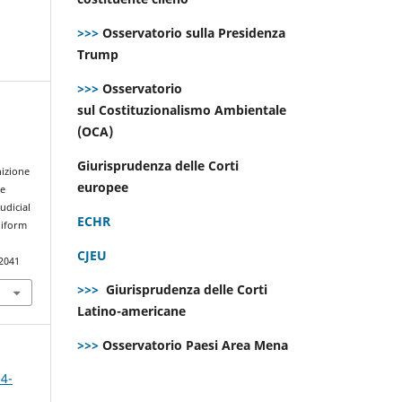
>>>
Osservatorio sulla Presidenza
Trump
>>>
Osservatorio
sul Costituzionalismo Ambientale
(OCA)
Giurisprudenza delle Corti
nizione
europee
he
udicial
ECHR
niform
CJEU
.2041
>>>
Giurisprudenza delle Corti
Latino-americane
>>>
Osservatorio Paesi Area Mena
 4-