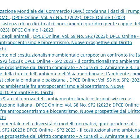
zzazione Mondiale del Commercio (OMC) condanna i dazi di Trump
l’OMC
,
DPCE Online: Vol. 57 No. 1 (2023): DPCE Online 1-2023
sistenza di un diritto al riconoscimento giuridico per le coppie del
(2023): DPCE Online 1-2023
ti degli animali
,
DPCE Online: Vol. 58 No. SP2 (2023): DPCE Online -
 antropocentrismo e biocentrismo. Nuove prospettive dal Diritto
chi
te nel costituzionalismo ambientale europeo: un confronto tra Ita
 SP2 (2023): DPCE Online - SP2 2023 - Il costituzionalismo ambienta
 prospettive dal Diritto comparato – A cura di D. Amirante e R. Ta
ne della tutela dell’ambiente nell’Asia meridionale. L’ambiente com
st coloniale indiana e pakistana
,
DPCE Online: Vol. 58 No. SP2 (202
ismo ambientale fra antropocentrismo e biocentrismo. Nuove
di D. Amirante e R. Tarchi
lo Stato alla prova del cambiamento climatico: lezioni svizzere e
ituzione italiana
,
DPCE Online: Vol. 58 No. SP2 (2023): DPCE Online 
 fra antropocentrismo e biocentrismo. Nuove prospettive dal Diritt
chi
Ambientale nella diversità di modelli normativi, giurisprudenziali,
. SP2 (2023): DPCE Online - SP2 2023 - Il costituzionalismo ambient
 prospettive dal Diritto comparato – A cura di D. Amirante e R. Ta