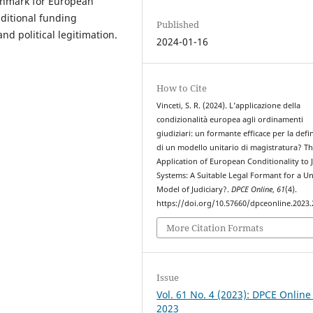
nchmark for European
nditional funding
Published
nd political legitimation.
2024-01-16
How to Cite
Vinceti, S. R. (2024). L’applicazione della
condizionalità europea agli ordinamenti
giudiziari: un formante efficace per la defi
di un modello unitario di magistratura? T
Application of European Conditionality to J
Systems: A Suitable Legal Formant for a U
Model of Judiciary?.
DPCE Online
,
61
(4).
https://doi.org/10.57660/dpceonline.2023
More Citation Formats
Issue
Vol. 61 No. 4 (2023): DPCE Online
2023