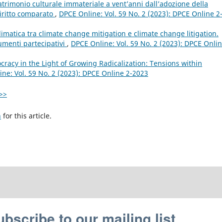
patrimonio culturale immateriale a vent’anni dall’adozione della
iritto comparato
,
DPCE Online: Vol. 59 No. 2 (2023): DPCE Online 2
imatica tra climate change mitigation e climate change litigation.
umenti partecipativi
,
DPCE Online: Vol. 59 No. 2 (2023): DPCE Onlin
acy in the Light of Growing Radicalization: Tensions within
ne: Vol. 59 No. 2 (2023): DPCE Online 2-2023
>>
h
for this article.