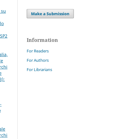
 su
Make a Submission
lo
 SP2
Information
For Readers
lia,
For Authors
le
rchi
For Librarians
e
3):
-
o
ale
rchi