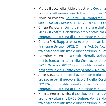
Marco Buccarella, Aldo Ligustro,
L’Organi
acciaio e alluminio, ma Biden condanna 
Nausica Palazzo,
La Corte EDU conferma l’e
stesso sesso
,
DPCE Online: Vol. 57 No. 1 
Cinzia Piciocchi,
Diritti della natura e dirit
2023 - Il costituzionalismo ambientale fra
comparato – A cura di D. Amirante e R. Tar
Chiara Pizi,
Rapporto tra economia e ambien
Francia e Belgio
,
DPCE Online: Vol. 58 No.
fra antropocentrismo e biocentrismo. Nuove
Carmine Petteruti,
La costituzionalizzazio
diritto fondamentale nella Costituzione po
DPCE Online - SP2 2023 - Il costituzional
prospettive dal Diritto comparato – A cura 
Alice Stevanato,
Il costituzionalismo oltre 
tedesche per il nuovo articolo 9 della Cost
SP2 2023 - Il costituzionalismo ambientale
comparato – A cura di D. Amirante e R. Tar
Milena Petters Melo,
Il Costituzionalismo 
teorici e culturali
,
DPCE Online: Vol. 58 No
fra antropocentrismo e biocentrismo. Nuove