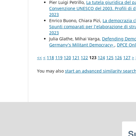
Pier Luigi Petrillo,
La tutela giuridica del 
Convenzione UNESCO del 2003. Profili di d
2023
Enrico Buono, Chiara Pizi,
La democrazia cl
Spunti comparati per l’elaborazione di str
2023
Julia Glathe, Mihai Varga,
Defending Democr
Germany’s Militant Democracy•
,
DPCE Onli
<<
<
118
119
120
121
122
123
124
125
126
127
>
You may also
start an advanced similarity searc