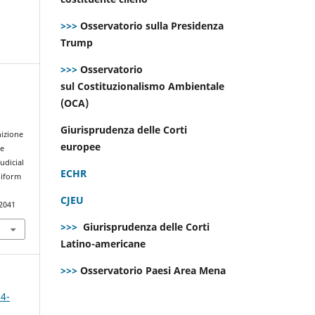
>>>
Osservatorio sulla Presidenza
Trump
>>>
Osservatorio
sul Costituzionalismo Ambientale
(OCA)
Giurisprudenza delle Corti
nizione
europee
he
udicial
ECHR
niform
CJEU
.2041
>>>
Giurisprudenza delle Corti
Latino-americane
>>>
Osservatorio Paesi Area Mena
 4-