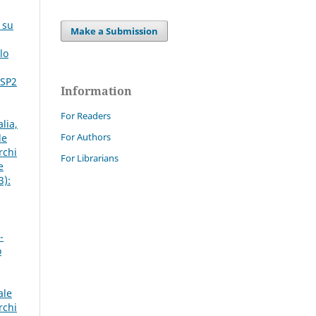
 su
Make a Submission
lo
 SP2
Information
For Readers
lia,
For Authors
le
rchi
For Librarians
e
3):
-
o
ale
rchi