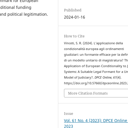
nchmark for European
nditional funding
Published
nd political legitimation.
2024-01-16
How to Cite
Vinceti, S. R. (2024). L’applicazione della
condizionalità europea agli ordinamenti
giudiziari: un formante efficace per la defi
di un modello unitario di magistratura? T
Application of European Conditionality to J
Systems: A Suitable Legal Formant for a U
Model of Judiciary?.
DPCE Online
,
61
(4).
https://doi.org/10.57660/dpceonline.2023
More Citation Formats
Issue
Vol. 61 No. 4 (2023): DPCE Online
2023