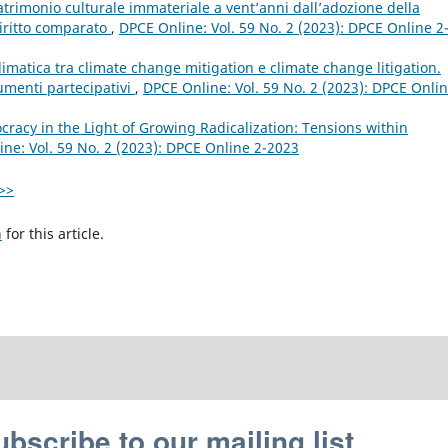
patrimonio culturale immateriale a vent’anni dall’adozione della
iritto comparato
,
DPCE Online: Vol. 59 No. 2 (2023): DPCE Online 2
imatica tra climate change mitigation e climate change litigation.
umenti partecipativi
,
DPCE Online: Vol. 59 No. 2 (2023): DPCE Onlin
acy in the Light of Growing Radicalization: Tensions within
ne: Vol. 59 No. 2 (2023): DPCE Online 2-2023
>>
h
for this article.