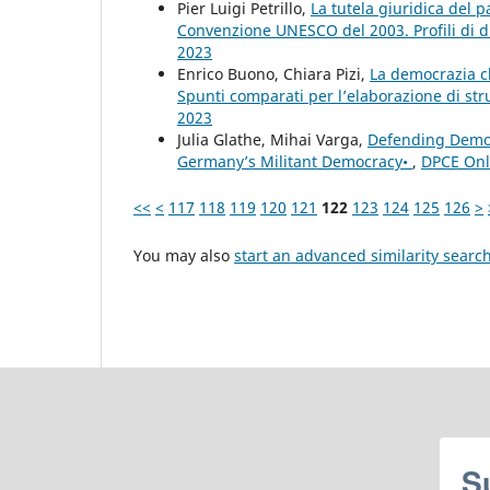
Pier Luigi Petrillo,
La tutela giuridica del 
Convenzione UNESCO del 2003. Profili di d
2023
Enrico Buono, Chiara Pizi,
La democrazia cl
Spunti comparati per l’elaborazione di str
2023
Julia Glathe, Mihai Varga,
Defending Democr
Germany’s Militant Democracy•
,
DPCE Onli
<<
<
117
118
119
120
121
122
123
124
125
126
>
You may also
start an advanced similarity searc