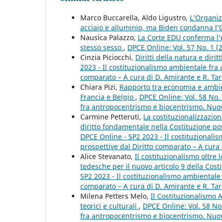
Marco Buccarella, Aldo Ligustro,
L’Organi
acciaio e alluminio, ma Biden condanna 
Nausica Palazzo,
La Corte EDU conferma l’e
stesso sesso
,
DPCE Online: Vol. 57 No. 1 
Cinzia Piciocchi,
Diritti della natura e dirit
2023 - Il costituzionalismo ambientale fra
comparato – A cura di D. Amirante e R. Tar
Chiara Pizi,
Rapporto tra economia e ambien
Francia e Belgio
,
DPCE Online: Vol. 58 No.
fra antropocentrismo e biocentrismo. Nuove
Carmine Petteruti,
La costituzionalizzazio
diritto fondamentale nella Costituzione po
DPCE Online - SP2 2023 - Il costituzional
prospettive dal Diritto comparato – A cura 
Alice Stevanato,
Il costituzionalismo oltre 
tedesche per il nuovo articolo 9 della Cost
SP2 2023 - Il costituzionalismo ambientale
comparato – A cura di D. Amirante e R. Tar
Milena Petters Melo,
Il Costituzionalismo 
teorici e culturali
,
DPCE Online: Vol. 58 No
fra antropocentrismo e biocentrismo. Nuove