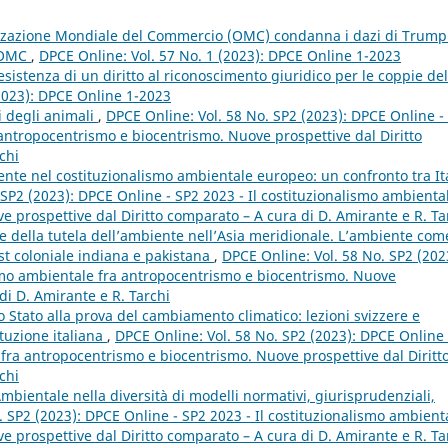
zzazione Mondiale del Commercio (OMC) condanna i dazi di Trump
l’OMC
,
DPCE Online: Vol. 57 No. 1 (2023): DPCE Online 1-2023
sistenza di un diritto al riconoscimento giuridico per le coppie del
(2023): DPCE Online 1-2023
ti degli animali
,
DPCE Online: Vol. 58 No. SP2 (2023): DPCE Online -
 antropocentrismo e biocentrismo. Nuove prospettive dal Diritto
chi
te nel costituzionalismo ambientale europeo: un confronto tra Ita
 SP2 (2023): DPCE Online - SP2 2023 - Il costituzionalismo ambienta
 prospettive dal Diritto comparato – A cura di D. Amirante e R. Ta
ne della tutela dell’ambiente nell’Asia meridionale. L’ambiente com
st coloniale indiana e pakistana
,
DPCE Online: Vol. 58 No. SP2 (202
ismo ambientale fra antropocentrismo e biocentrismo. Nuove
di D. Amirante e R. Tarchi
lo Stato alla prova del cambiamento climatico: lezioni svizzere e
ituzione italiana
,
DPCE Online: Vol. 58 No. SP2 (2023): DPCE Online 
 fra antropocentrismo e biocentrismo. Nuove prospettive dal Diritt
chi
Ambientale nella diversità di modelli normativi, giurisprudenziali,
. SP2 (2023): DPCE Online - SP2 2023 - Il costituzionalismo ambient
 prospettive dal Diritto comparato – A cura di D. Amirante e R. Ta