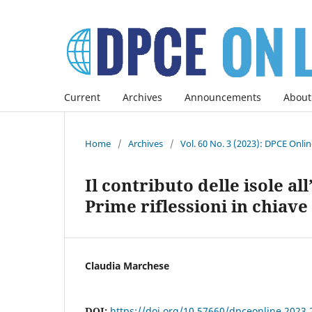
Current
Archives
Announcements
About
Home
/
Archives
/
Vol. 60 No. 3 (2023): DPCE Onli
Il contributo delle isole al
Prime riflessioni in chiav
Claudia Marchese
DOI:
https://doi.org/10.57660/dpceonline.2023.