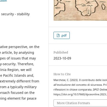
security - stability
.pdf
rative perspective, on the
 article, by analysing
Published
ypes of issues that may
2023-10-09
-security. Therefore,
dinia Region, we will
How to Cite
e Pacific Islands and,
Marchese, C. (2023). Il contributo delle isol
 extremely different from
all’evoluzione del concetto di sicurezza. Pr
rom a typically military
riflessioni in chiave comparata.
DPCE Onlin
proach focused on the
https://doi.org/10.57660/dpceonline.2023
ning element for peace
More Citation Formats