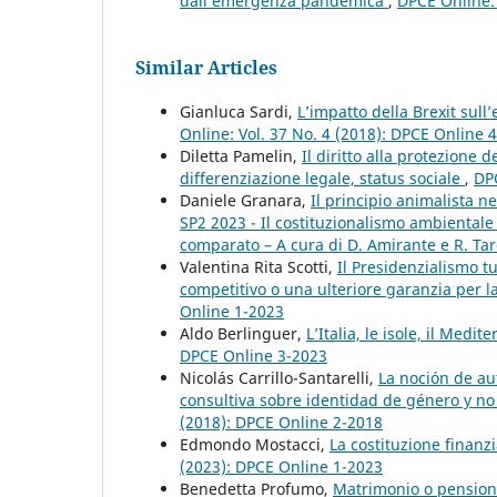
dall’emergenza pandemica
,
DPCE Online: 
Similar Articles
Gianluca Sardi,
L’impatto della Brexit sul
Online: Vol. 37 No. 4 (2018): DPCE Online 
Diletta Pamelin,
Il diritto alla protezione 
differenziazione legale, status sociale
,
DPC
Daniele Granara,
Il principio animalista n
SP2 2023 - Il costituzionalismo ambientale
comparato – A cura di D. Amirante e R. Tar
Valentina Rita Scotti,
Il Presidenzialismo t
competitivo o una ulteriore garanzia per la 
Online 1-2023
Aldo Berlinguer,
L’Italia, le isole, il Medi
DPCE Online 3-2023
Nicolás Carrillo-Santarelli,
La noción de au
consultiva sobre identidad de género y n
(2018): DPCE Online 2-2018
Edmondo Mostacci,
La costituzione finanz
(2023): DPCE Online 1-2023
Benedetta Profumo,
Matrimonio o pensione