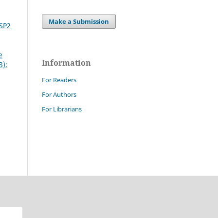
Make a Submission
 SP2
e
Information
3):
For Readers
For Authors
For Librarians