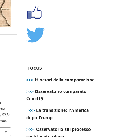
FOCUS
>>>
Itinerari della comparazione
>>>
Osservatorio comparato
Covid19
e
ime
>>>
La transizione: l’America
e
,
60
(3).
dopo Trump
.2004
>>>
Osservatorio sul processo
costituente cileno