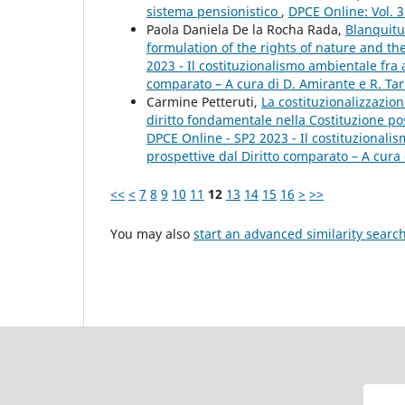
sistema pensionistico
,
DPCE Online: Vol. 
Paola Daniela De la Rocha Rada,
Blanquitu
formulation of the rights of nature and t
2023 - Il costituzionalismo ambientale fra
comparato – A cura di D. Amirante e R. Tar
Carmine Petteruti,
La costituzionalizzazio
diritto fondamentale nella Costituzione po
DPCE Online - SP2 2023 - Il costituzional
prospettive dal Diritto comparato – A cura 
<<
<
7
8
9
10
11
12
13
14
15
16
>
>>
You may also
start an advanced similarity searc