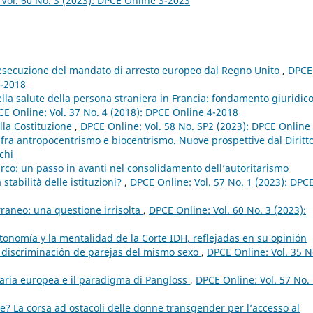
Vol. 60 No. 3 (2023): DPCE Online 3-2023
l’esecuzione del mandato di arresto europeo dal Regno Unito
,
DPCE
4-2018
della salute della persona straniera in Francia: fondamento giuridico
E Online: Vol. 37 No. 4 (2018): DPCE Online 4-2018
ella Costituzione
,
DPCE Online: Vol. 58 No. SP2 (2023): DPCE Online 
 fra antropocentrismo e biocentrismo. Nuove prospettive dal Diritt
chi
urco: un passo in avanti nel consolidamento dell’autoritarismo
stabilità delle istituzioni?
,
DPCE Online: Vol. 57 No. 1 (2023): DPC
terraneo: una questione irrisolta
,
DPCE Online: Vol. 60 No. 3 (2023):
tonomía y la mentalidad de la Corte IDH, reflejadas en su opinión
o discriminación de parejas del mismo sexo
,
DPCE Online: Vol. 35 N
iaria europea e il paradigma di Pangloss
,
DPCE Online: Vol. 57 No.
? La corsa ad ostacoli delle donne transgender per l’accesso al