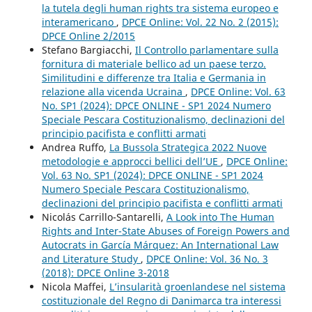
la tutela degli human rights tra sistema europeo e
interamericano
,
DPCE Online: Vol. 22 No. 2 (2015):
DPCE Online 2/2015
Stefano Bargiacchi,
Il Controllo parlamentare sulla
fornitura di materiale bellico ad un paese terzo.
Similitudini e differenze tra Italia e Germania in
relazione alla vicenda Ucraina
,
DPCE Online: Vol. 63
No. SP1 (2024): DPCE ONLINE - SP1 2024 Numero
Speciale Pescara Costituzionalismo, declinazioni del
principio pacifista e conflitti armati
Andrea Ruffo,
La Bussola Strategica 2022 Nuove
metodologie e approcci bellici dell’UE
,
DPCE Online:
Vol. 63 No. SP1 (2024): DPCE ONLINE - SP1 2024
Numero Speciale Pescara Costituzionalismo,
declinazioni del principio pacifista e conflitti armati
Nicolás Carrillo-Santarelli,
A Look into The Human
Rights and Inter-State Abuses of Foreign Powers and
Autocrats in García Márquez: An International Law
and Literature Study
,
DPCE Online: Vol. 36 No. 3
(2018): DPCE Online 3-2018
Nicola Maffei,
L’insularità groenlandese nel sistema
costituzionale del Regno di Danimarca tra interessi