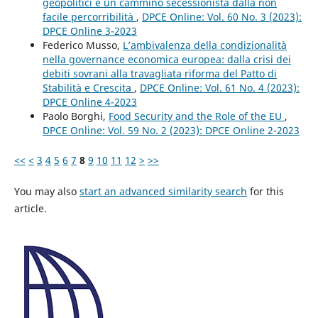
geopolitici e un cammino secessionista dalla non
facile percorribilità
,
DPCE Online: Vol. 60 No. 3 (2023):
DPCE Online 3-2023
Federico Musso,
L’ambivalenza della condizionalità
nella governance economica europea: dalla crisi dei
debiti sovrani alla travagliata riforma del Patto di
Stabilità e Crescita
,
DPCE Online: Vol. 61 No. 4 (2023):
DPCE Online 4-2023
Paolo Borghi,
Food Security and the Role of the EU
,
DPCE Online: Vol. 59 No. 2 (2023): DPCE Online 2-2023
<<
<
3
4
5
6
7
8
9
10
11
12
>
>>
You may also
start an advanced similarity search
for this
article.