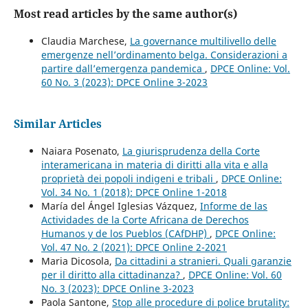
Most read articles by the same author(s)
Claudia Marchese,
La governance multilivello delle
emergenze nell’ordinamento belga. Considerazioni a
partire dall’emergenza pandemica
,
DPCE Online: Vol.
60 No. 3 (2023): DPCE Online 3-2023
Similar Articles
Naiara Posenato,
La giurisprudenza della Corte
interamericana in materia di diritti alla vita e alla
proprietà dei popoli indigeni e tribali
,
DPCE Online:
Vol. 34 No. 1 (2018): DPCE Online 1-2018
María del Ángel Iglesias Vázquez,
Informe de las
Actividades de la Corte Africana de Derechos
Humanos y de los Pueblos (CAfDHP)
,
DPCE Online:
Vol. 47 No. 2 (2021): DPCE Online 2-2021
Maria Dicosola,
Da cittadini a stranieri. Quali garanzie
per il diritto alla cittadinanza?
,
DPCE Online: Vol. 60
No. 3 (2023): DPCE Online 3-2023
Paola Santone,
Stop alle procedure di police brutality: