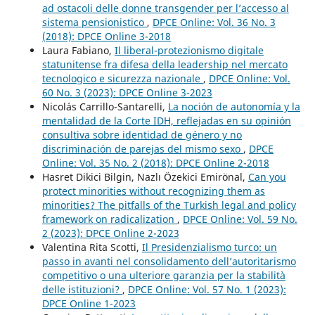
ad ostacoli delle donne transgender per l’accesso al
sistema pensionistico
,
DPCE Online: Vol. 36 No. 3
(2018): DPCE Online 3-2018
Laura Fabiano,
Il liberal-protezionismo digitale
statunitense fra difesa della leadership nel mercato
tecnologico e sicurezza nazionale
,
DPCE Online: Vol.
60 No. 3 (2023): DPCE Online 3-2023
Nicolás Carrillo-Santarelli,
La noción de autonomía y la
mentalidad de la Corte IDH, reflejadas en su opinión
consultiva sobre identidad de género y no
discriminación de parejas del mismo sexo
,
DPCE
Online: Vol. 35 No. 2 (2018): DPCE Online 2-2018
Hasret Dikici Bilgin, Nazlı Özekici Emirönal,
Can you
protect minorities without recognizing them as
minorities? The pitfalls of the Turkish legal and policy
framework on radicalization
,
DPCE Online: Vol. 59 No.
2 (2023): DPCE Online 2-2023
Valentina Rita Scotti,
Il Presidenzialismo turco: un
passo in avanti nel consolidamento dell’autoritarismo
competitivo o una ulteriore garanzia per la stabilità
delle istituzioni?
,
DPCE Online: Vol. 57 No. 1 (2023):
DPCE Online 1-2023