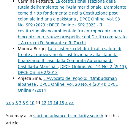
Carmine Petteruti,
La costituzionalizzazione della
tutela dell’ambiente nell’Asia meridionale. L’ambiente
come diritto fondamentale nella Costituzione post
coloniale indiana e pakistana
,
DPCE Online: Vol. 58
No. SP2 (2023): DPCE Online - SP2 2023 - Il
costituzionalismo ambientale fra antropocentrismo e
biocentrismo. Nuove prospettive dal Diritto comparato
– A cura di D. Amirante e R. Tarchi
Monica Bergo,
La resistenza del diritto alla salute di
fronte al nuovo vincolo costituzionale alla stabilità
finanziaria. Il caso dalla Comunità Autonoma di
Castilla-La Mancha.
,
DPCE Online: Vol. 14 No. 2 (2013):
DPCE Online 2/2013
Anjeza Sina,
L’Avvocato del Popolo: l’Ombudsman
albanese
,
DPCE Online: Vol. 20 No. 4 (2014): DPCE
Online 4/2014
<<
<
6
7
8
9
10
11
12
13
14
15
>
>>
You may also
start an advanced similarity search
for this
article.