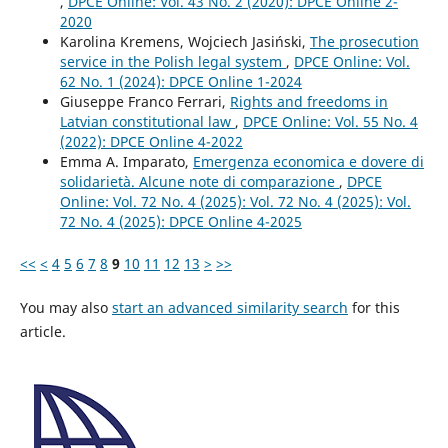
,
DPCE Online: Vol. 43 No. 2 (2020): DPCE Online 2-
2020
Karolina Kremens, Wojciech Jasiński,
The prosecution
service in the Polish legal system
,
DPCE Online: Vol.
62 No. 1 (2024): DPCE Online 1-2024
Giuseppe Franco Ferrari,
Rights and freedoms in
Latvian constitutional law
,
DPCE Online: Vol. 55 No. 4
(2022): DPCE Online 4-2022
Emma A. Imparato,
Emergenza economica e dovere di
solidarietà. Alcune note di comparazione
,
DPCE
Online: Vol. 72 No. 4 (2025): Vol. 72 No. 4 (2025): Vol.
72 No. 4 (2025): DPCE Online 4-2025
<<
<
4
5
6
7
8
9
10
11
12
13
>
>>
You may also
start an advanced similarity search
for this
article.