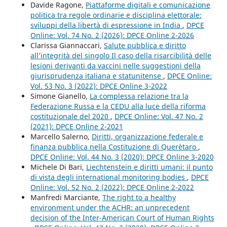
Davide Ragone,
Piattaforme digitali e comunicazione
politica tra regole ordinarie e disciplina elettorale:
sviluppi della libertà di espressione in India
,
DPCE
Online: Vol. 74 No. 2 (2026): DPCE Online 2-2026
Clarissa Giannaccari,
Salute pubblica e diritto
all’integrità del singolo Il caso della risarcibilità delle
lesioni derivanti da vaccini nelle suggestioni della
giurisprudenza italiana e statunitense
,
DPCE Online:
Vol. 53 No. 3 (2022): DPCE Online 3-2022
Simone Gianello,
La complessa relazione tra la
Federazione Russa e la CEDU alla luce della riforma
costituzionale del 2020
,
DPCE Online: Vol. 47 No. 2
(2021): DPCE Online 2-2021
Marcello Salerno,
Diritti, organizzazione federale e
finanza pubblica nella Costituzione di Querètaro
,
DPCE Online: Vol. 44 No. 3 (2020): DPCE Online 3-2020
Michele Di Bari,
Liechtenstein e diritti umani: il punto
di vista degli international monitoring bodies
,
DPCE
Online: Vol. 52 No. 2 (2022): DPCE Online 2-2022
Manfredi Marciante,
The right to a healthy
environment under the ACHR: an unprecedent
decision of the Inter-American Court of Human Rights