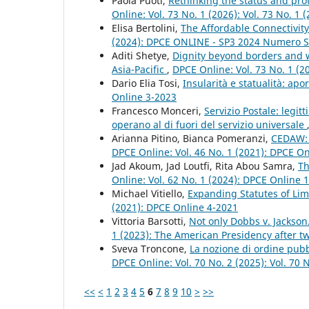
Paola Puoti,
Rethinking the status and pro
Online: Vol. 73 No. 1 (2026): Vol. 73 No. 1 
Elisa Bertolini,
The Affordable Connectivit
(2024): DPCE ONLINE - SP3 2024 Numero S
Aditi Shetye,
Dignity beyond borders and w
Asia-Pacific
,
DPCE Online: Vol. 73 No. 1 (20
Dario Elia Tosi,
Insularità e statualità: ap
Online 3-2023
Francesco Monceri,
Servizio Postale: legit
operano al di fuori del servizio universale
Arianna Pitino, Bianca Pomeranzi,
CEDAW: u
DPCE Online: Vol. 46 No. 1 (2021): DPCE O
Jad Akoum, Jad Loutfi, Rita Abou Samra,
Th
Online: Vol. 62 No. 1 (2024): DPCE Online 
Michael Vitiello,
Expanding Statutes of Limi
(2021): DPCE Online 4-2021
Vittoria Barsotti,
Not only Dobbs v. Jackso
1 (2023): The American Presidency after tw
Sveva Troncone,
La nozione di ordine pubbl
DPCE Online: Vol. 70 No. 2 (2025): Vol. 70
<<
<
1
2
3
4
5
6
7
8
9
10
>
>>