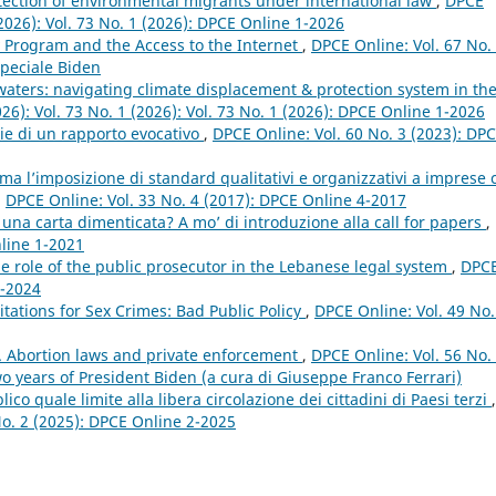
tection of environmental migrants under international law
,
DPCE
(2026): Vol. 73 No. 1 (2026): DPCE Online 1-2026
y Program and the Access to the Internet
,
DPCE Online: Vol. 67 No.
peciale Biden
aters: navigating climate displacement & protection system in th
26): Vol. 73 No. 1 (2026): Vol. 73 No. 1 (2026): DPCE Online 1-2026
orie di un rapporto evocativo
,
DPCE Online: Vol. 60 No. 3 (2023): DP
tima l’imposizione di standard qualitativi e organizzativi a imprese 
,
DPCE Online: Vol. 33 No. 4 (2017): DPCE Online 4-2017
na carta dimenticata? A mo’ di introduzione alla call for papers
,
nline 1-2021
e role of the public prosecutor in the Lebanese legal system
,
DPC
1-2024
tations for Sex Crimes: Bad Public Policy
,
DPCE Online: Vol. 49 No.
n. Abortion laws and private enforcement
,
DPCE Online: Vol. 56 No.
o years of President Biden (a cura di Giuseppe Franco Ferrari)
ico quale limite alla libera circolazione dei cittadini di Paesi terzi
,
 No. 2 (2025): DPCE Online 2-2025