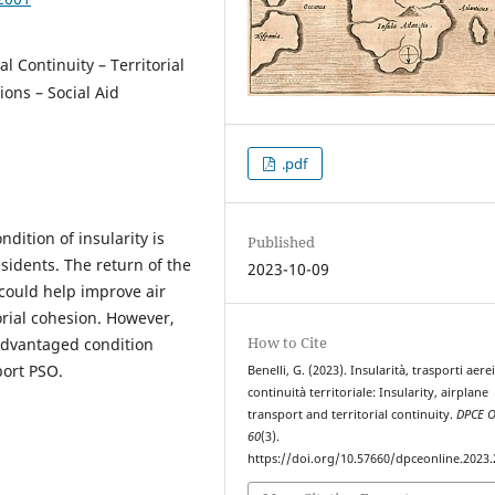
al Continuity – Territorial
ions – Social Aid
.pdf
ition of insularity is
Published
sidents. The return of the
2023-10-09
n could help improve air
torial cohesion. However,
How to Cite
sadvantaged condition
port PSO.
Benelli, G. (2023). Insularità, trasporti aerei
continuità territoriale: Insularity, airplane
transport and territorial continuity.
DPCE O
60
(3).
https://doi.org/10.57660/dpceonline.2023