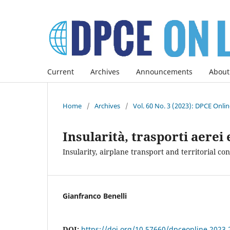
Current
Archives
Announcements
About
Home
/
Archives
/
Vol. 60 No. 3 (2023): DPCE Onli
Insularità, trasporti aerei 
Insularity, airplane transport and territorial con
Gianfranco Benelli
DOI:
https://doi.org/10.57660/dpceonline.2023.