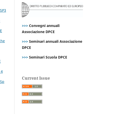
 SP3
e
>>>
Convegni annuali
CE
Associazione DPCE
che
>>>
Seminari annuali Associazione
DPCE
>>>
Seminari Scuola DPCE
E
 4
Current Issue
 Sp