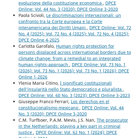
evoluzione della costituzione economica
,
DPCE
Online: Vol. 44 No. 3 (2020): DPCE Online 3-2020
Paola Scivoli,
Le discriminazioni intersezionali: un
confronto tra la Corte europea e la Corte
interamericana dei Diritti Umani
,
DPCE Online: Vol. 72
No. 4 (2025): Vol. 72 No. 4 (2025): Vol. 72 No. 4 (2025):
DPCE Online 4-2025
Carlotta Garofalo,
Human rights protection for
persons displaced across international borders due to
climate change: from a remedial to an integrated
human rights-approach
,
DPCE Online: Vol. 73 No. 1
(2026): Vol. 73 No. 1 (2026): Vol. 73 No. 1 (2026): DPCE
Online 1-2026
Ylenia Maria Citino,
I significati costituzionali
dell’insularità nello Stato democratico e pluralista
,
DPCE Online: Vol. 60 No. 3 (2023): DPCE Online 3-2023
Giuseppe Franco Ferrari,
Los derechos en el
constitucionalismo mexicano
,
DPCE Online: Vol. 44
No. 3 (2020): DPCE Online 3-2020
C.M. Turfboer, P.A.M. Mevis, J.S. Nan,
The prosecutor
in the Netherlands: playing a key part in criminal
Justice
,
DPCE Online: Vol. 62 No. 1 (2024): DPCE