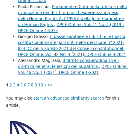
Online 1-2024
Paola Piciacchia,
Parlamenti e Corti nella tutela e nella
promozione dei diritti umani: l’esperienza inglese
dello Human Rights Act 1998 e della Joint Committee
on Human Rights
,
DPCE Online: Vol. 41 No. 4 (2019):
DPCE Online 4-2019
Giorgio Grasso,
Il passe sanitaire e i diritti e le libertà
costituzionalmente garantiti nella decisione n° 2021-
824 DC del 5 agosto 2021 del Conseil constitutionnel
,
DPCE Online: Vol. 48 No. 3 (2021): DPCE Online 3-2021
Alessandro Magrassi,
Il diritto consuetudinario e i
diritti di genere: le lezioni del Sudafrica
,
DPCE Online:
Vol. 46 No. 1 (2021): DPCE Online 1-2021
1
2
3
4
5
6
7
8
9
10
>
>>
You may also
start an advanced similarity search
for this
article.