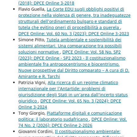
(2018): DPCE Online 3-2018
Flavio Guella,
La Corte EDU sugli obblighi positivi di
protezione nella violenza di genere, tra inadeguatezze
strutturali dell’ordinamento bulgaro e standard di
tutela che evitino oneri di procedibilità a querela
,
DPCE Online: Vol. 60 No. 3 (2023): DPCE Online 3-2023
Simone Pitto,
Tutela ambientale e sostenibilità dei
sistemi alimentari. Una comparazione tra possibili
soluzioni normative
,
DPCE Online: Vol. 58 No. SP2
(2023): DPCE Online - SP2 2023 - Il costituzionalismo
ambientale fra antropocentrismo e biocentrismo.
Nuove prospettive dal Diritto comparato – A cura di D.
Amirante e R. Tarchi
Patrizia Vigni,
Alla ricerca di un regime climatico
internazionale per l’Antartide: problemi di
giurisdizione degli Stati in un’area dall’incerto status
giuridico
,
DPCE Online: Vol. 65 No. 3 (2024): DPCE
Online 3-2024
Tony Giorgio,
Piattaforme digitali e comunicazione
politica: il laboratorio sudafricano
,
DPCE Online: Vol.
74 No. 2 (2026): DPCE Online 2-2026
Giovanni Cordini,
Il costituzionalismo ambientale: