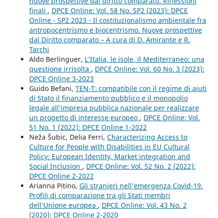
nuove prospettive dal diritto comparato. Riflessioni
finali
,
DPCE Online: Vol. 58 No. SP2 (2023): DPCE
Online - SP2 2023 - Il costituzionalismo ambientale fra
antropocentrismo e biocentrismo. Nuove prospettive
dal Diritto comparato – A cura di D. Amirante e R.
Tarchi
Aldo Berlinguer,
L’Italia, le isole, il Mediterraneo: una
questione irrisolta
,
DPCE Online: Vol. 60 No. 3 (2023):
DPCE Online 3-2023
Guido Befani,
TEN-T: compatibile con il regime di aiuti
di Stato il finanziamento pubblico e il monopolio
legale all’impresa pubblica nazionale per realizzare
un progetto di interesse europeo
,
DPCE Online: Vol.
51 No. 1 (2022): DPCE Online 1-2022
Neža Šubic, Delia Ferri,
Characterizing Access to
Culture for People with Disabilities in EU Cultural
Policy: European Identity, Market integration and
Social Inclusion
,
DPCE Online: Vol. 52 No. 2 (2022):
DPCE Online 2-2022
Arianna Pitino,
Gli stranieri nell’emergenza Covid-19.
Profili di comparazione tra gli Stati membri
dell’Unione europea
,
DPCE Online: Vol. 43 No. 2
(2020): DPCE Online 2-2020