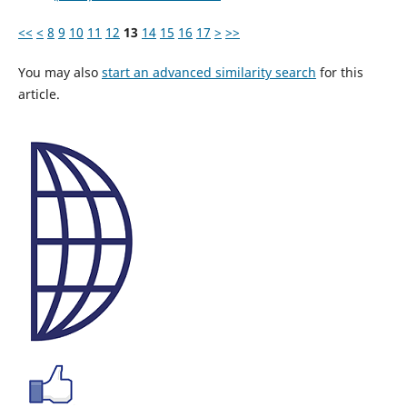
<<
<
8
9
10
11
12
13
14
15
16
17
>
>>
You may also
start an advanced similarity search
for this
article.