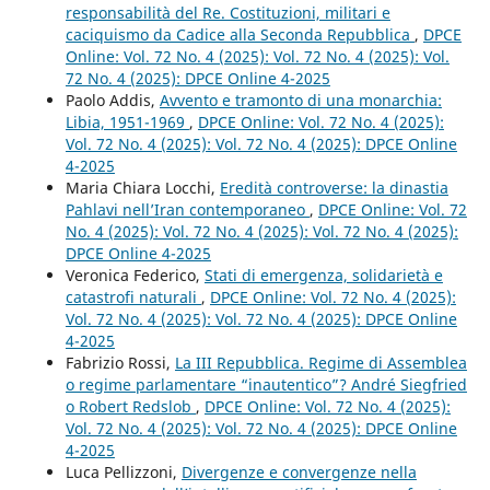
responsabilità del Re. Costituzioni, militari e
caciquismo da Cadice alla Seconda Repubblica
,
DPCE
Online: Vol. 72 No. 4 (2025): Vol. 72 No. 4 (2025): Vol.
72 No. 4 (2025): DPCE Online 4-2025
Paolo Addis,
Avvento e tramonto di una monarchia:
Libia, 1951-1969
,
DPCE Online: Vol. 72 No. 4 (2025):
Vol. 72 No. 4 (2025): Vol. 72 No. 4 (2025): DPCE Online
4-2025
Maria Chiara Locchi,
Eredità controverse: la dinastia
Pahlavi nell’Iran contemporaneo
,
DPCE Online: Vol. 72
No. 4 (2025): Vol. 72 No. 4 (2025): Vol. 72 No. 4 (2025):
DPCE Online 4-2025
Veronica Federico,
Stati di emergenza, solidarietà e
catastrofi naturali
,
DPCE Online: Vol. 72 No. 4 (2025):
Vol. 72 No. 4 (2025): Vol. 72 No. 4 (2025): DPCE Online
4-2025
Fabrizio Rossi,
La III Repubblica. Regime di Assemblea
o regime parlamentare “inautentico”? André Siegfried
o Robert Redslob
,
DPCE Online: Vol. 72 No. 4 (2025):
Vol. 72 No. 4 (2025): Vol. 72 No. 4 (2025): DPCE Online
4-2025
Luca Pellizzoni,
Divergenze e convergenze nella