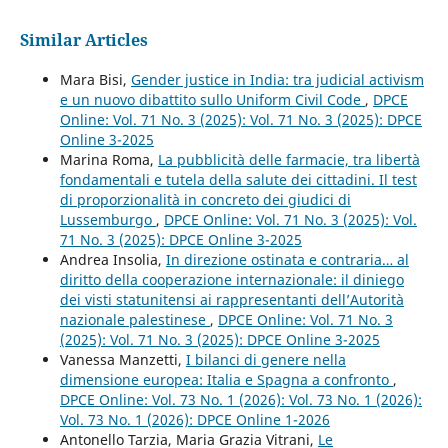
Similar Articles
Mara Bisi,
Gender justice in India: tra judicial activism
e un nuovo dibattito sullo Uniform Civil Code
,
DPCE
Online: Vol. 71 No. 3 (2025): Vol. 71 No. 3 (2025): DPCE
Online 3-2025
Marina Roma,
La pubblicità delle farmacie, tra libertà
fondamentali e tutela della salute dei cittadini. Il test
di proporzionalità in concreto dei giudici di
Lussemburgo
,
DPCE Online: Vol. 71 No. 3 (2025): Vol.
71 No. 3 (2025): DPCE Online 3-2025
Andrea Insolia,
In direzione ostinata e contraria… al
diritto della cooperazione internazionale: il diniego
dei visti statunitensi ai rappresentanti dell’Autorità
nazionale palestinese
,
DPCE Online: Vol. 71 No. 3
(2025): Vol. 71 No. 3 (2025): DPCE Online 3-2025
Vanessa Manzetti,
I bilanci di genere nella
dimensione europea: Italia e Spagna a confronto
,
DPCE Online: Vol. 73 No. 1 (2026): Vol. 73 No. 1 (2026):
Vol. 73 No. 1 (2026): DPCE Online 1-2026
Antonello Tarzia, Maria Grazia Vitrani,
Le