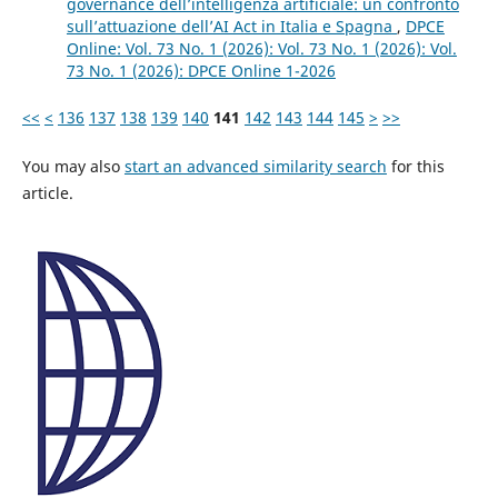
governance dell’intelligenza artificiale: un confronto
sull’attuazione dell’AI Act in Italia e Spagna
,
DPCE
Online: Vol. 73 No. 1 (2026): Vol. 73 No. 1 (2026): Vol.
73 No. 1 (2026): DPCE Online 1-2026
<<
<
136
137
138
139
140
141
142
143
144
145
>
>>
You may also
start an advanced similarity search
for this
article.