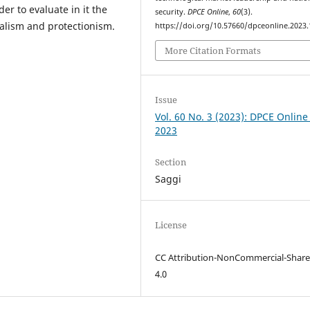
der to evaluate in it the
security.
DPCE Online
,
60
(3).
ralism and protectionism.
https://doi.org/10.57660/dpceonline.2023
More Citation Formats
Issue
Vol. 60 No. 3 (2023): DPCE Online
2023
Section
Saggi
License
CC Attribution-NonCommercial-Share
4.0