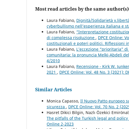
Most read articles by the same author(s)
Laura Fabiano,
Dignità/Solidarietà v.libertà
cyberbullismo nell’esperienza italiana e s
Laura Fabiano,
“Interpretazione costituzio
di complessa risoluzione
,
DPCE Online: Vo
costituzionali e poteri politici. Riflessioni
Laura Fabiano,
L’eccezione “prioritaria” di
comunitaria: la pronuncia Melki-Abdeli del
4/2010
Laura Fabiano,
Recensione - Kirk W. Junker
2021
,
DPCE Online: Vol. 48 No. 3 (2021): 
Similar Articles
Monica Capasso,
Il Nuovo Patto europeo sul
sicurezza
,
DPCE Online: Vol. 70 No. 2 (202
Hasret Dikici Bilgin, Nazlı Özekici Emiröna
The pitfalls of the Turkish legal and polic
Online 2-2023