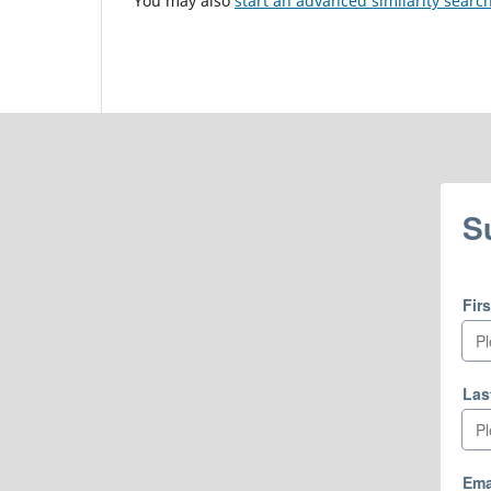
You may also
start an advanced similarity searc