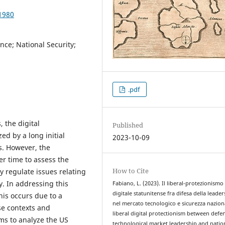
1980
ence; National Security;
.pdf
 the digital
Published
ed by a long initial
2023-10-09
ts. However, the
er time to assess the
How to Cite
y regulate issues relating
y. In addressing this
Fabiano, L. (2023). Il liberal-protezionismo
digitale statunitense fra difesa della leade
is occurs due to a
nel mercato tecnologico e sicurezza nazion
ese contexts and
liberal digital protectionism between defe
ims to analyze the US
technological market leadership and natio