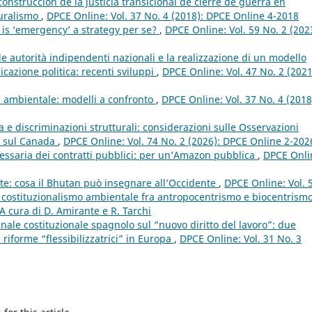
construcción de la justicia transicional de cierre de guerra en
luralismo
,
DPCE Online: Vol. 37 No. 4 (2018): DPCE Online 4-2018
y: is ‘emergency’ a strategy per se?
,
DPCE Online: Vol. 59 No. 2 (202
le autorità indipendenti nazionali e la realizzazione di un modello
cazione politica: recenti sviluppi
,
DPCE Online: Vol. 47 No. 2 (2021
ia ambientale: modelli a confronto
,
DPCE Online: Vol. 37 No. 4 (2018
a e discriminazioni strutturali: considerazioni sulle Osservazioni
ni sul Canada
,
DPCE Online: Vol. 74 No. 2 (2026): DPCE Online 2-202
cessaria dei contratti pubblici: per un’Amazon pubblica
,
DPCE Onli
nte: cosa il Bhutan può insegnare all’Occidente
,
DPCE Online: Vol. 
l costituzionalismo ambientale fra antropocentrismo e biocentrismo
A cura di D. Amirante e R. Tarchi
nale costituzionale spagnolo sul “nuovo diritto del lavoro”: due
e riforme “flessibilizzatrici” in Europa
,
DPCE Online: Vol. 31 No. 3