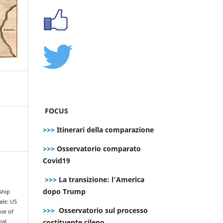
FOCUS
>>>
Itinerari della comparazione
>>>
Osservatorio comparato
Covid19
>>>
La transizione: l’America
dopo Trump
rship
ale: US
>>>
Osservatorio sul processo
nse of
costituente cileno
nal