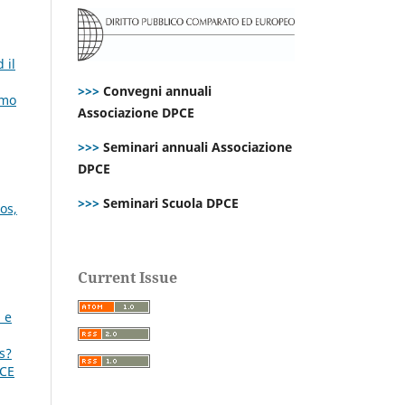
 il
>>>
Convegni annuali
imo
Associazione DPCE
>>>
Seminari annuali Associazione
DPCE
>>>
Seminari Scuola DPCE
os,
Current Issue
à e
s?
PCE