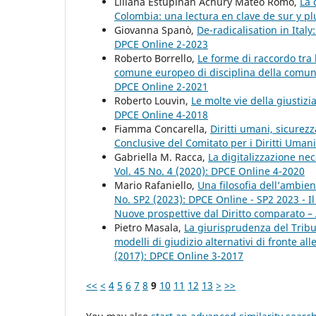
Liliana Estupiñán Achury Mateo Romo,
La 
Colombia: una lectura en clave de sur y p
Giovanna Spanò,
De-radicalisation in Ital
DPCE Online 2-2023
Roberto Borrello,
Le forme di raccordo tra 
comune europeo di disciplina della comuni
DPCE Online 2-2021
Roberto Louvin,
Le molte vie della giustiz
DPCE Online 4-2018
Fiamma Concarella,
Diritti umani, sicurezz
Conclusive del Comitato per i Diritti Uma
Gabriella M. Racca,
La digitalizzazione ne
Vol. 45 No. 4 (2020): DPCE Online 4-2020
Mario Rafaniello,
Una filosofia dell’ambie
No. SP2 (2023): DPCE Online - SP2 2023 - I
Nuove prospettive dal Diritto comparato – 
Pietro Masala,
La giurisprudenza del Tribu
modelli di giudizio alternativi di fronte all
(2017): DPCE Online 3-2017
<<
<
4
5
6
7
8
9
10
11
12
13
>
>>