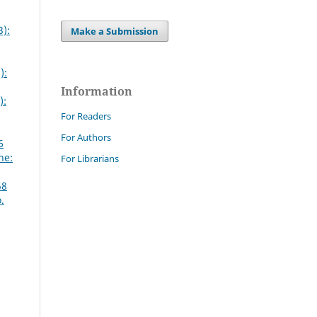
3):
Make a Submission
):
Information
):
For Readers
For Authors
6
ne:
For Librarians
58
.