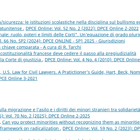
/sicurezza: le istituzioni scolastiche nella disciplina sul bullismo ed
tatunitense
,
DPCE Online: Vol. 52 No. 2 (2022): DPCE Online 2-2022
nale: ruolo, poteri e limiti delle Corti”. Un’equazione di grado plur
l. 66 No. SP2 (2024): DPCE ONLINE - SP1 2025 - Giurisdizioni
 in chiave comparata - A cura di R. Tarchi
 costituzionalità francese deve cedere il passo alla pregiudizialità
la Corte di giustizia
,
DPCE Online: Vol. 4 No. 4 (2010): DPCE Online
, U.S. Law for Civil Lawyers. A Pratictioner’s Guide, Hart, Beck, Nom
DPCE Online 3-2021
la migrazione e l’asilo e i diritti dei minori stranieri tra solidariet
5): Vol. 70 No. 2 (2025): DPCE Online 2-2025
l,
Can you protect minorities without recognizing them as minoritie
y framework on radicalization
,
DPCE Online: Vol. 59 No. 2 (2023): D