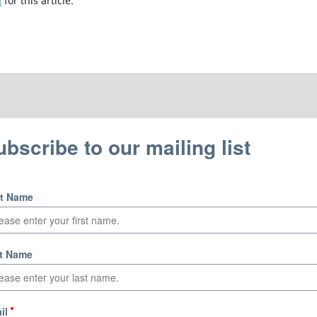
h
for this article.