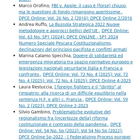
Marco Orofino,
FBI v. Apple: il caso è (forse) chiuso,
ma le questioni di fondo rimangono apertissime
,
DPCE Online: Vol. 26 No. 2 (2016): DPCE Online 2/2016
Andrea Ruffo,
La Bussola Strategica 2022 Nuove
metodologie e approcci bellici dell’UE
,
DPCE Online:
Vol. 63 No. SP1 (2024): DPCE ONLINE - SP1 2024
Numero Speciale Pescara Costituzionalismo,
declinazioni del principio pacifista e conflitti armati
Marina Calamo Specchia,
Dovere di solidarietà ed
emergenza migratoria tra spazio normativo europeo e
legislazioni nazionali securitarie Italia e Francia a
confronto
,
DPCE Online: Vol. 72 No. 4 (2025): Vol. 72
No. 4 (2025): Vol. 72 No. 4 (2025): DPCE Online 4-2025
Laura Restuccia,
I foreign fighters e il “diritto” al
rimpatrio: alla ricerca di un difficile equilibrio nella
sentenza H.F. e altri c. Francia
,
DPCE Online: Vol. 59
No. 2 (2023): DPCE Online 2-2023
Silvio Gambino,
Problematiche evolutive del
regionalismo fra (incertezze della) riforma
costituzionale e contrasto della pandemia
,
DPCE
Online: Vol. 54 No. Sp (2022): Vol 54 No Sp (2022):
DPCE Online Sp-2022 - I Federalizing Process europei