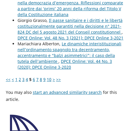
nella democrazia d’emergenza. Riflessioni comparate
a partire dai ‘primi’ 20 anni della riforma del Titolo V
della Costituzione italiana
Giorgio Grasso,
Il passe sanitaire e i diritti e le libertà
costituzionalmente garantiti nella decisione n° 2021-
824 DC del 5 agosto 2021 del Conseil constitutionnel
,
DPCE Online: Vol. 48 No. 3 (2021): DPCE Online 3-2021
Mariachiara Alberton,
Le dinamiche interistituzionali
nell’ordinamento spagnolo tra decentramento,
accentramento e “balzi asimmetrici”: il caso della
tutela dell’ambiente
,
DPCE Online: Vol. 44 No. 3
(2020): DPCE Online 3-2020
<<
<
1
2
3
4
5
6
7
8
9
10
>
>>
You may also
start an advanced similarity search
for this
article.