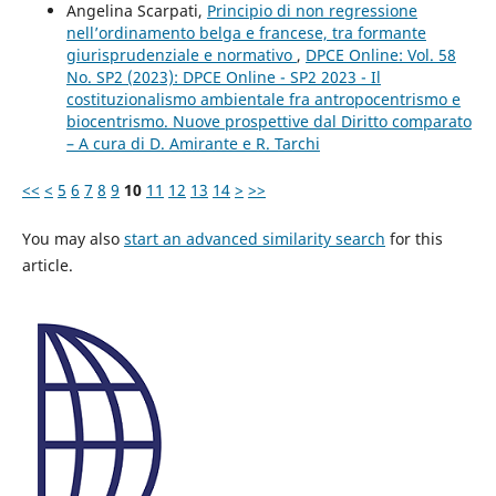
Angelina Scarpati,
Principio di non regressione
nell’ordinamento belga e francese, tra formante
giurisprudenziale e normativo
,
DPCE Online: Vol. 58
No. SP2 (2023): DPCE Online - SP2 2023 - Il
costituzionalismo ambientale fra antropocentrismo e
biocentrismo. Nuove prospettive dal Diritto comparato
– A cura di D. Amirante e R. Tarchi
<<
<
5
6
7
8
9
10
11
12
13
14
>
>>
You may also
start an advanced similarity search
for this
article.