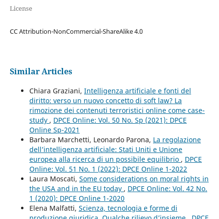
License
CC Attribution-NonCommercial-ShareAlike 4.0
Similar Articles
Chiara Graziani,
Intelligenza artificiale e fonti del
diritto: verso un nuovo concetto di soft law? La
rimozione dei contenuti terroristici online come case-
study
,
DPCE Online: Vol. 50 No. Sp (2021): DPCE
Online Sp-2021
Barbara Marchetti, Leonardo Parona,
La regolazione
dell’intelligenza artificiale: Stati Uniti e Unione
europea alla ricerca di un possibile equilibrio
,
DPCE
Online: Vol. 51 No. 1 (2022): DPCE Online 1-2022
Laura Moscati,
Some considerations on moral rights in
the USA and in the EU today
,
DPCE Online: Vol. 42 No.
1 (2020): DPCE Online 1-2020
Elena Malfatti,
Scienza, tecnologia e forme di
produzione giuridica. Qualche rilievo d’insieme
,
DPCE