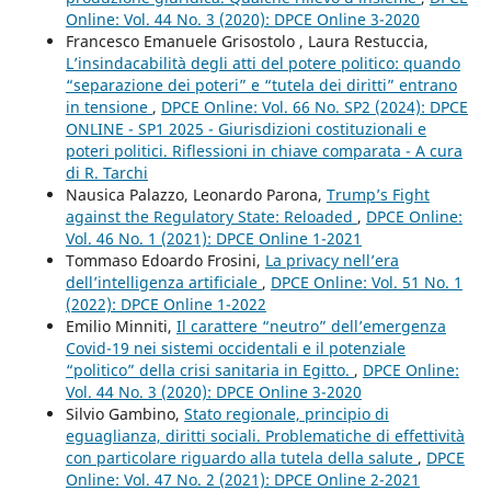
Online: Vol. 44 No. 3 (2020): DPCE Online 3-2020
Francesco Emanuele Grisostolo , Laura Restuccia,
L’insindacabilità degli atti del potere politico: quando
“separazione dei poteri” e “tutela dei diritti” entrano
in tensione
,
DPCE Online: Vol. 66 No. SP2 (2024): DPCE
ONLINE - SP1 2025 - Giurisdizioni costituzionali e
poteri politici. Riflessioni in chiave comparata - A cura
di R. Tarchi
Nausica Palazzo, Leonardo Parona,
Trump’s Fight
against the Regulatory State: Reloaded
,
DPCE Online:
Vol. 46 No. 1 (2021): DPCE Online 1-2021
Tommaso Edoardo Frosini,
La privacy nell’era
dell’intelligenza artificiale
,
DPCE Online: Vol. 51 No. 1
(2022): DPCE Online 1-2022
Emilio Minniti,
Il carattere “neutro” dell’emergenza
Covid-19 nei sistemi occidentali e il potenziale
“politico” della crisi sanitaria in Egitto.
,
DPCE Online:
Vol. 44 No. 3 (2020): DPCE Online 3-2020
Silvio Gambino,
Stato regionale, principio di
eguaglianza, diritti sociali. Problematiche di effettività
con particolare riguardo alla tutela della salute
,
DPCE
Online: Vol. 47 No. 2 (2021): DPCE Online 2-2021