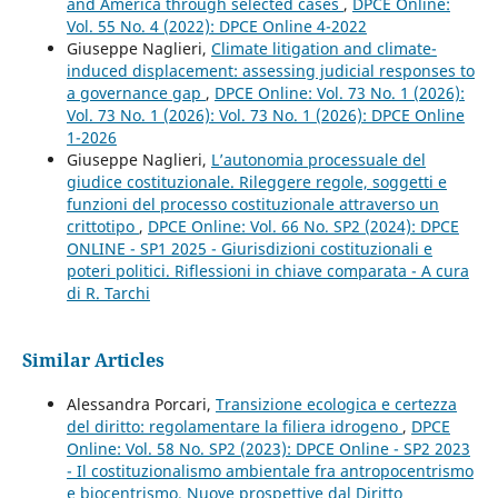
and America through selected cases
,
DPCE Online:
Vol. 55 No. 4 (2022): DPCE Online 4-2022
Giuseppe Naglieri,
Climate litigation and climate-
induced displacement: assessing judicial responses to
a governance gap
,
DPCE Online: Vol. 73 No. 1 (2026):
Vol. 73 No. 1 (2026): Vol. 73 No. 1 (2026): DPCE Online
1-2026
Giuseppe Naglieri,
L’autonomia processuale del
giudice costituzionale. Rileggere regole, soggetti e
funzioni del processo costituzionale attraverso un
crittotipo
,
DPCE Online: Vol. 66 No. SP2 (2024): DPCE
ONLINE - SP1 2025 - Giurisdizioni costituzionali e
poteri politici. Riflessioni in chiave comparata - A cura
di R. Tarchi
Similar Articles
Alessandra Porcari,
Transizione ecologica e certezza
del diritto: regolamentare la filiera idrogeno
,
DPCE
Online: Vol. 58 No. SP2 (2023): DPCE Online - SP2 2023
- Il costituzionalismo ambientale fra antropocentrismo
e biocentrismo. Nuove prospettive dal Diritto