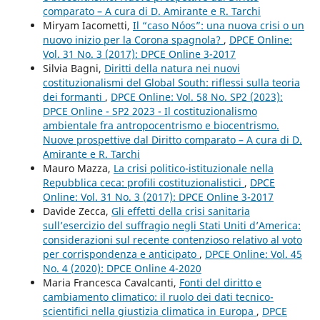
comparato – A cura di D. Amirante e R. Tarchi
Miryam Iacometti,
Il “caso Nóos”: una nuova crisi o un
nuovo inizio per la Corona spagnola?
,
DPCE Online:
Vol. 31 No. 3 (2017): DPCE Online 3-2017
Silvia Bagni,
Diritti della natura nei nuovi
costituzionalismi del Global South: riflessi sulla teoria
dei formanti
,
DPCE Online: Vol. 58 No. SP2 (2023):
DPCE Online - SP2 2023 - Il costituzionalismo
ambientale fra antropocentrismo e biocentrismo.
Nuove prospettive dal Diritto comparato – A cura di D.
Amirante e R. Tarchi
Mauro Mazza,
La crisi politico-istituzionale nella
Repubblica ceca: profili costituzionalistici
,
DPCE
Online: Vol. 31 No. 3 (2017): DPCE Online 3-2017
Davide Zecca,
Gli effetti della crisi sanitaria
sull’esercizio del suffragio negli Stati Uniti d’America:
considerazioni sul recente contenzioso relativo al voto
per corrispondenza e anticipato
,
DPCE Online: Vol. 45
No. 4 (2020): DPCE Online 4-2020
Maria Francesca Cavalcanti,
Fonti del diritto e
cambiamento climatico: il ruolo dei dati tecnico-
scientifici nella giustizia climatica in Europa
,
DPCE