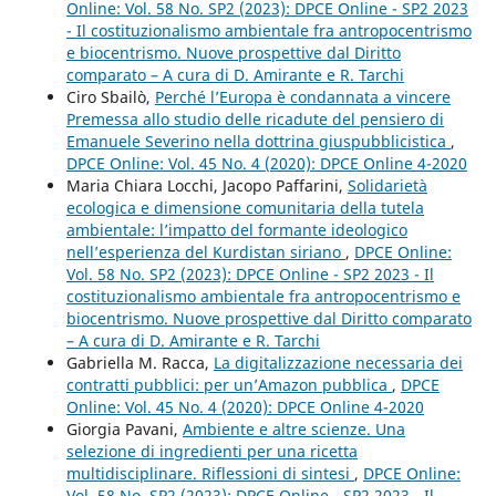
Online: Vol. 58 No. SP2 (2023): DPCE Online - SP2 2023
- Il costituzionalismo ambientale fra antropocentrismo
e biocentrismo. Nuove prospettive dal Diritto
comparato – A cura di D. Amirante e R. Tarchi
Ciro Sbailò,
Perché l’Europa è condannata a vincere
Premessa allo studio delle ricadute del pensiero di
Emanuele Severino nella dottrina giuspubblicistica
,
DPCE Online: Vol. 45 No. 4 (2020): DPCE Online 4-2020
Maria Chiara Locchi, Jacopo Paffarini,
Solidarietà
ecologica e dimensione comunitaria della tutela
ambientale: l’impatto del formante ideologico
nell’esperienza del Kurdistan siriano
,
DPCE Online:
Vol. 58 No. SP2 (2023): DPCE Online - SP2 2023 - Il
costituzionalismo ambientale fra antropocentrismo e
biocentrismo. Nuove prospettive dal Diritto comparato
– A cura di D. Amirante e R. Tarchi
Gabriella M. Racca,
La digitalizzazione necessaria dei
contratti pubblici: per un’Amazon pubblica
,
DPCE
Online: Vol. 45 No. 4 (2020): DPCE Online 4-2020
Giorgia Pavani,
Ambiente e altre scienze. Una
selezione di ingredienti per una ricetta
multidisciplinare. Riflessioni di sintesi
,
DPCE Online:
Vol. 58 No. SP2 (2023): DPCE Online - SP2 2023 - Il