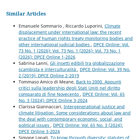
Similar Articles
Emanuele Sommario , Riccardo Luporini,
Climate
displacement under international law: the recent
practice of human rights treaty monitoring bodies and
other international judicial bodies
,
DPCE Online: Vol.
73 No. 1 (2026): Vol. 73 No. 1 (2026): Vol. 73 No. 1
(2026): DPCE Online 1-2026
Sabrina Lanni,
Gli insetti edibili tra globalizzazione
scambista e interculturalità
,
DPCE Online: Vol. 39 No.
2 (2019): DPCE Online 2-2019
Tommaso Amico di Meane,
Back to 2000. Appunti
critici sulla leadership degli Stati Uniti nel diritto
comparato di fine Novecento
,
DPCE Online: Vol. 65
No. 3 (2024): DPCE Online 3-2024
Clarissa Giannaccari,
Intergenerational justice and
climate litigation. Some considerations about law and
the deal with contemporary economic, social, and
political issues
,
DPCE Online: Vol. 65 No. 3 (2024):
DPCE Online 3-2024
Simone Lonati,
To know through diversity: statutes of