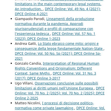
limitations in the main contemporary legal systems.
An introduction.
,
DPCE Online: Vol. 49 No. 4 (2021):
DPCE Online 4-2021
Giampaolo Parodi,
Lineamenti della produzione
normativa durante la pandemia. Approdi
giurisprudenziali e profili di comparazione con
l’esperienza tedesca
,
DPCE Online: Vol. 57 No. 1
(2023): DPCE Online 1-2023
Andrea Gatti,
Lo Stato ebraico come mito: origini e
conseguenze della legge fondamentale Nation-State
,
DPCE Online: Vol. 50 No. Sp (2021): DPCE Online Sp-
2021
Gonzalo Candia,
Interpretation of Regional Human
Rights Conventions and Originalism: Different
Context, Same Myths
,
DPCE Online: Vol. 31 No. 3
(2017): DPCE Online 3-2017
Ugo Villani,
Osservazioni conclusive sulle possibili
limitazioni ai diritti umani nell’Unione Europea
,
DPCE
Online: Vol. 70 No. 2 (2025): Vol. 70 No. 2 (2025): DPCE
Online 2-2025
Matteo Nicolini,
I processi di decisione politico-
normativa come private lawmaking
,
DPCE Online: Vol.