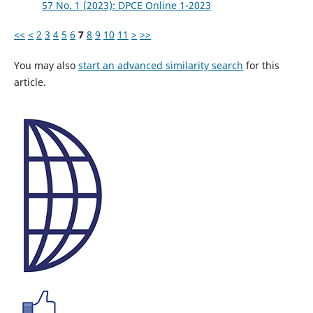
57 No. 1 (2023): DPCE Online 1-2023
<<
<
2
3
4
5
6
7
8
9
10
11
>
>>
You may also
start an advanced similarity search
for this
article.