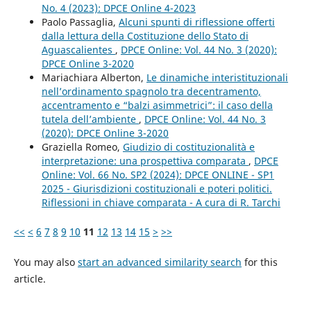
No. 4 (2023): DPCE Online 4-2023
Paolo Passaglia,
Alcuni spunti di riflessione offerti
dalla lettura della Costituzione dello Stato di
Aguascalientes
,
DPCE Online: Vol. 44 No. 3 (2020):
DPCE Online 3-2020
Mariachiara Alberton,
Le dinamiche interistituzionali
nell’ordinamento spagnolo tra decentramento,
accentramento e “balzi asimmetrici”: il caso della
tutela dell’ambiente
,
DPCE Online: Vol. 44 No. 3
(2020): DPCE Online 3-2020
Graziella Romeo,
Giudizio di costituzionalità e
interpretazione: una prospettiva comparata
,
DPCE
Online: Vol. 66 No. SP2 (2024): DPCE ONLINE - SP1
2025 - Giurisdizioni costituzionali e poteri politici.
Riflessioni in chiave comparata - A cura di R. Tarchi
<<
<
6
7
8
9
10
11
12
13
14
15
>
>>
You may also
start an advanced similarity search
for this
article.