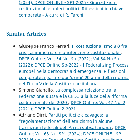
(2024): DPCE ONLINE - SP1 2025 - Giurisdizioni
costituzionali e poteri politici. Riflessioni in chiave
comparata - A cura di R. Tarchi
Similar Articles
Giuseppe Franco Ferrari,
Il costituzionalismo 3.0 fra
crisi, asimmetria e manutenzione costituzionale
,
DPCE Online: Vol. 54 No. Sp (2022): Vol 54 No Sp
(2022): DPCE Online Sp-2022 - I Federalizing Process
europei nella democrazia d’emergenza. Riflessioni
comparate a partire dai ‘primi’ 20 anni della riforma
del Titolo V della Costituzione italiana
Simone Gianello,
La complessa relazione tra la
Federazione Russa e la CEDU alla luce della riforma
costituzionale del 2020
,
DPCE Online: Vol. 47 No. 2
(2021): DPCE Online 2-2021
Adriano Dirri,
Partiti politici e cleavages: la
“regolamentazione” dell’etnicismo in alcune
transizioni federali dell’Africa subsahariana
,
DPCE
Online: Vol. 63 No. SP1 (2024): DPCE ONLINE - SP1
2024 Numero Speciale Pescara Costituzionalismo,