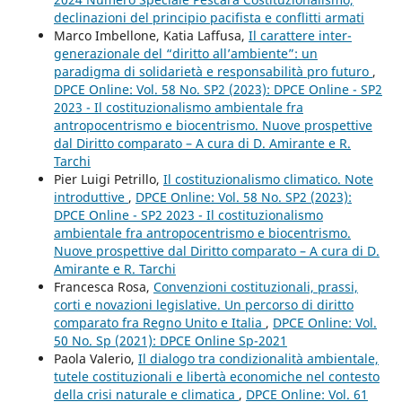
declinazioni del principio pacifista e conflitti armati
Marco Imbellone, Katia Laffusa,
Il carattere inter-
generazionale del “diritto all’ambiente”: un
paradigma di solidarietà e responsabilità pro futuro
,
DPCE Online: Vol. 58 No. SP2 (2023): DPCE Online - SP2
2023 - Il costituzionalismo ambientale fra
antropocentrismo e biocentrismo. Nuove prospettive
dal Diritto comparato – A cura di D. Amirante e R.
Tarchi
Pier Luigi Petrillo,
Il costituzionalismo climatico. Note
introduttive
,
DPCE Online: Vol. 58 No. SP2 (2023):
DPCE Online - SP2 2023 - Il costituzionalismo
ambientale fra antropocentrismo e biocentrismo.
Nuove prospettive dal Diritto comparato – A cura di D.
Amirante e R. Tarchi
Francesca Rosa,
Convenzioni costituzionali, prassi,
corti e novazioni legislative. Un percorso di diritto
comparato fra Regno Unito e Italia
,
DPCE Online: Vol.
50 No. Sp (2021): DPCE Online Sp-2021
Paola Valerio,
Il dialogo tra condizionalità ambientale,
tutele costituzionali e libertà economiche nel contesto
della crisi naturale e climatica
,
DPCE Online: Vol. 61