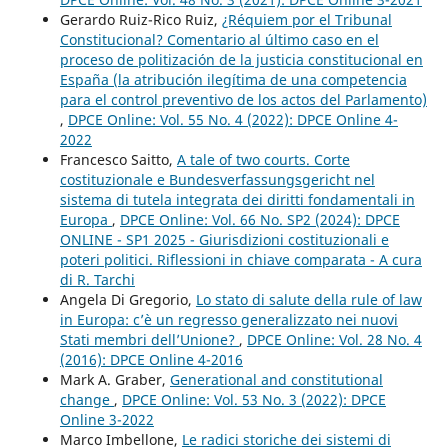
Gerardo Ruiz-Rico Ruiz,
¿Réquiem por el Tribunal
Constitucional? Comentario al último caso en el
proceso de politización de la justicia constitucional en
España (la atribución ilegítima de una competencia
para el control preventivo de los actos del Parlamento)
,
DPCE Online: Vol. 55 No. 4 (2022): DPCE Online 4-
2022
Francesco Saitto,
A tale of two courts. Corte
costituzionale e Bundesverfassungsgericht nel
sistema di tutela integrata dei diritti fondamentali in
Europa
,
DPCE Online: Vol. 66 No. SP2 (2024): DPCE
ONLINE - SP1 2025 - Giurisdizioni costituzionali e
poteri politici. Riflessioni in chiave comparata - A cura
di R. Tarchi
Angela Di Gregorio,
Lo stato di salute della rule of law
in Europa: c’è un regresso generalizzato nei nuovi
Stati membri dell’Unione?
,
DPCE Online: Vol. 28 No. 4
(2016): DPCE Online 4-2016
Mark A. Graber,
Generational and constitutional
change
,
DPCE Online: Vol. 53 No. 3 (2022): DPCE
Online 3-2022
Marco Imbellone,
Le radici storiche dei sistemi di