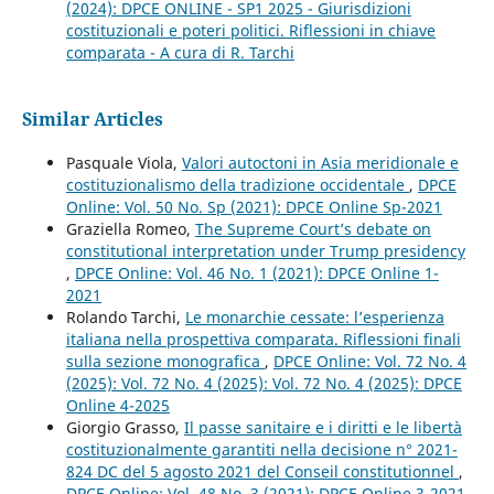
(2024): DPCE ONLINE - SP1 2025 - Giurisdizioni
costituzionali e poteri politici. Riflessioni in chiave
comparata - A cura di R. Tarchi
Similar Articles
Pasquale Viola,
Valori autoctoni in Asia meridionale e
costituzionalismo della tradizione occidentale
,
DPCE
Online: Vol. 50 No. Sp (2021): DPCE Online Sp-2021
Graziella Romeo,
The Supreme Court’s debate on
constitutional interpretation under Trump presidency
,
DPCE Online: Vol. 46 No. 1 (2021): DPCE Online 1-
2021
Rolando Tarchi,
Le monarchie cessate: l’esperienza
italiana nella prospettiva comparata. Riflessioni finali
sulla sezione monografica
,
DPCE Online: Vol. 72 No. 4
(2025): Vol. 72 No. 4 (2025): Vol. 72 No. 4 (2025): DPCE
Online 4-2025
Giorgio Grasso,
Il passe sanitaire e i diritti e le libertà
costituzionalmente garantiti nella decisione n° 2021-
824 DC del 5 agosto 2021 del Conseil constitutionnel
,
DPCE Online: Vol. 48 No. 3 (2021): DPCE Online 3-2021