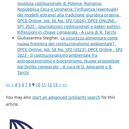
giustizia costituzionale di Polonia, Romania,
Repubblica Ceca e Ungheria: l’influenza (eventuale)
dei modelli estranei alla tradizione giuridica propria
,
DPCE Online: Vol. 66 No. SP2 (2024): DPCE ONLINE -
SP1 2025 - Giurisdizioni costituzionali e poteri politici.
Riflessioni in chiave comparata - A cura di R. Tarchi
Giuliaserena Stegher,
La sicurezza alimentare come
nuova frontiera del costituzionalismo ambientale?
,
DPCE Online: Vol. 58 No. SP2 (2023): DPCE Online - SP2
2023 - Il costituzionalismo ambientale fra
antropocentrismo e biocentrismo. Nuove prospettive
dal Diritto comparato – A cura di D. Amirante e R.
Tarchi
<<
<
4
5
6
7
8
9
10
11
12
13
>
>>
You may also
start an advanced similarity search
for this
article.