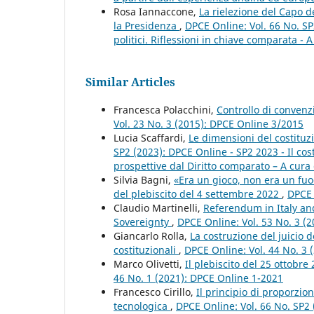
Rosa Iannaccone,
La rielezione del Capo de
la Presidenza
,
DPCE Online: Vol. 66 No. SP
politici. Riflessioni in chiave comparata - A
Similar Articles
Francesca Polacchini,
Controllo di convenzi
Vol. 23 No. 3 (2015): DPCE Online 3/2015
Lucia Scaffardi,
Le dimensioni del costituz
SP2 (2023): DPCE Online - SP2 2023 - Il c
prospettive dal Diritto comparato – A cura 
Silvia Bagni,
«Era un gioco, non era un fuoc
del plebiscito del 4 settembre 2022
,
DPCE 
Claudio Martinelli,
Referendum in Italy an
Sovereignty
,
DPCE Online: Vol. 53 No. 3 (
Giancarlo Rolla,
La costruzione del juicio 
costituzionali
,
DPCE Online: Vol. 44 No. 3 
Marco Olivetti,
Il plebiscito del 25 ottobr
46 No. 1 (2021): DPCE Online 1-2021
Francesco Cirillo,
Il principio di proporzio
tecnologica
,
DPCE Online: Vol. 66 No. SP2 