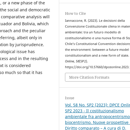
, or a new phase of the
 the social and democratic
How to Cite
a comparative analysis will
Iannaccone, R. (2023). Le decisioni della
cuador and Bolivia, which
Convenzione Costituzionale cilena in mater
proach and the peculiar
ambientale: tra un futuro modello di
eferring, albeit only in
costituzionalismo e una nuova forma di St
ation by jurisprudence.
Chile’s Constitutional Convention decision
the environment: between a future model 
cological issue has
constitutionalism and a new form of state
ess and in the resulting
Online
,
58
(SP2).
ext is considered
https://doi.org/10.57660/dpceonline.2023
so much so that it has
More Citation Formats
Issue
Vol. 58 No. SP2 (2023): DPCE Onli
SP2 2023 - Il costituzionalismo
ambientale fra antropocentrismo
biocentrismo. Nuove prospettive 
Diritto comparato – A cura di D.