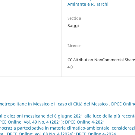
Amirante e R. Tarchi
Section
Saggi
License
CC Attribution-NonCommercial-Share
4.0
metropolitane in Messico e il caso di Città del Messico
,
DPCE Onlin
lle elezioni messicane del 6 giugno 2021 alla luce della più recent
PCE Online: Vol. 49 No. 4 (2021): DPCE Online 4-2021
mocrazia partecipativa in materia climatico-ambientale: consideraz
pea
,
DPCE Online: Vol. 68 No. 4 (2024): DPCE Online 4-2024