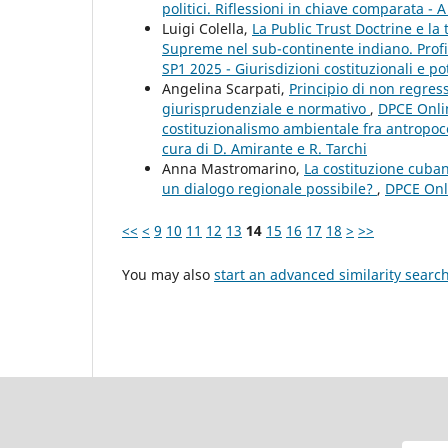
politici. Riflessioni in chiave comparata - A
Luigi Colella,
La Public Trust Doctrine e la 
Supreme nel sub-continente indiano. Profi
SP1 2025 - Giurisdizioni costituzionali e pot
Angelina Scarpati,
Principio di non regres
giurisprudenziale e normativo
,
DPCE Onlin
costituzionalismo ambientale fra antropoc
cura di D. Amirante e R. Tarchi
Anna Mastromarino,
La costituzione cuba
un dialogo regionale possibile?
,
DPCE Onli
<<
<
9
10
11
12
13
14
15
16
17
18
>
>>
You may also
start an advanced similarity searc