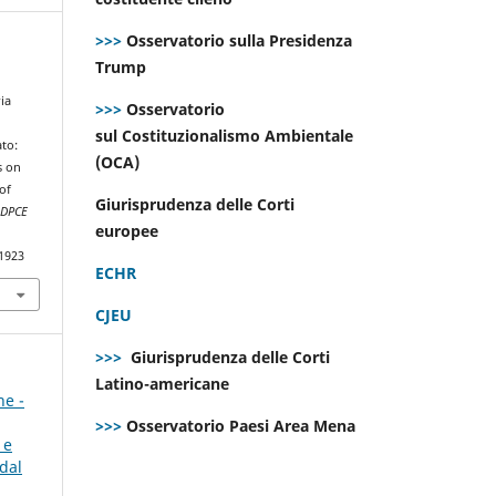
>>>
Osservatorio sulla Presidenza
Trump
ia
>>>
Osservatorio
sul Costituzionalismo Ambientale
ato:
(OCA)
s on
of
Giurisprudenza delle Corti
.
DPCE
europee
.1923
ECHR
CJEU
>>>
Giurisprudenza delle Corti
Latino-americane
ne -
>>>
Osservatorio Paesi Area Mena
 e
dal