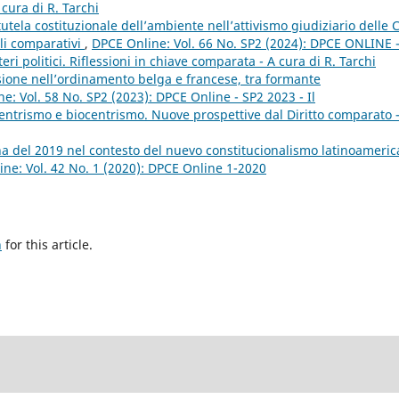
 cura di R. Tarchi
tutela costituzionale dell’ambiente nell’attivismo giudiziario delle C
li comparativi
,
DPCE Online: Vol. 66 No. SP2 (2024): DPCE ONLINE 
eri politici. Riflessioni in chiave comparata - A cura di R. Tarchi
sione nell’ordinamento belga e francese, tra formante
e: Vol. 58 No. SP2 (2023): DPCE Online - SP2 2023 - Il
entrismo e biocentrismo. Nuove prospettive dal Diritto comparato 
na del 2019 nel contesto del nuevo constitucionalismo latinoameric
ne: Vol. 42 No. 1 (2020): DPCE Online 1-2020
h
for this article.