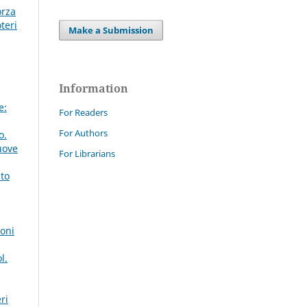
orza
teri
Make a Submission
Information
e:
For Readers
For Authors
o.
uove
For Librarians
ato
ioni
l.
ri