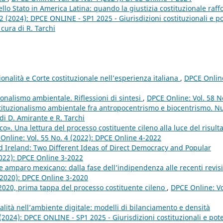
llo Stato in America Latina: quando la giustizia costituzionale raff
2 (2024): DPCE ONLINE - SP1 2025 - Giurisdizioni costituzionali e po
 cura di R. Tarchi
onalità e Corte costituzionale nell’esperienza italiana
,
DPCE Onlin
ionalismo ambientale. Riflessioni di sintesi
,
DPCE Online: Vol. 58 N
ostituzionalismo ambientale fra antropocentrismo e biocentrismo. N
di D. Amirante e R. Tarchi
o». Una lettura del processo costituente cileno alla luce del risult
Online: Vol. 55 No. 4 (2022): DPCE Online 4-2022
d Ireland: Two Different Ideas of Direct Democracy and Popular
2022): DPCE Online 3-2022
de amparo mexicano: dalla fase dell’indipendenza alle recenti revis
(2020): DPCE Online 3-2020
e 2020, prima tappa del processo costituente cileno
,
DPCE Online: Vo
nalità nell’ambiente digitale: modelli di bilanciamento e densità
(2024): DPCE ONLINE - SP1 2025 - Giurisdizioni costituzionali e pote