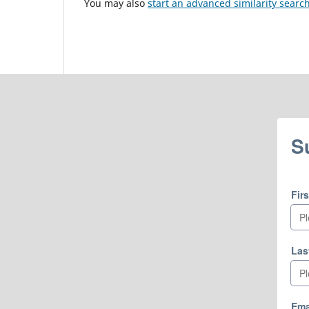
You may also
start an advanced similarity searc