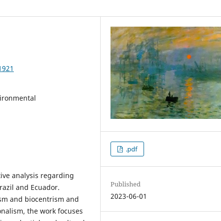
1921
vironmental
.pdf
tive analysis regarding
Published
razil and Ecuador.
2023-06-01
ism and biocentrism and
onalism, the work focuses