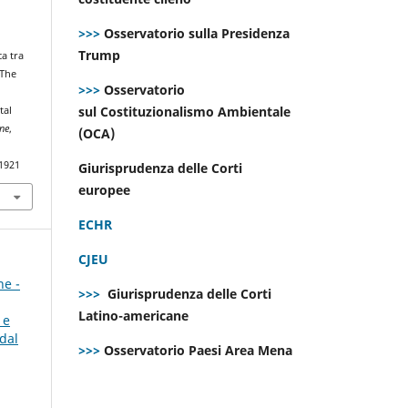
>>>
Osservatorio sulla Presidenza
Trump
ca tra
 The
>>>
Osservatorio
sul Costituzionalismo Ambientale
tal
ne
,
(OCA)
.1921
Giurisprudenza delle Corti
europee
ECHR
CJEU
ne -
>>>
Giurisprudenza delle Corti
Latino-americane
 e
dal
>>>
Osservatorio Paesi Area Mena