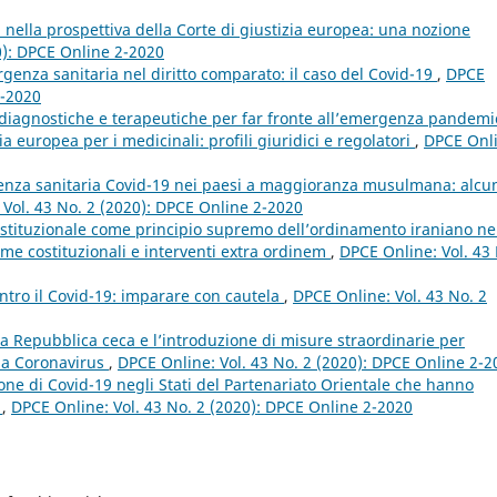
 nella prospettiva della Corte di giustizia europea: una nozione
0): DPCE Online 2-2020
genza sanitaria nel diritto comparato: il caso del Covid-19
,
DPCE
2-2020
i diagnostiche e terapeutiche per far fronte all’emergenza pandemi
a europea per i medicinali: profili giuridici e regolatori
,
DPCE Onli
genza sanitaria Covid-19 nei paesi a maggioranza musulmana: alcu
Vol. 43 No. 2 (2020): DPCE Online 2-2020
 istituzionale come principio supremo dell’ordinamento iraniano ne
rme costituzionali e interventi extra ordinem
,
DPCE Online: Vol. 43
ntro il Covid-19: imparare con cautela
,
DPCE Online: Vol. 43 No. 2
a Repubblica ceca e l’introduzione di misure straordinarie per
 da Coronavirus
,
DPCE Online: Vol. 43 No. 2 (2020): DPCE Online 2-2
zione di Covid-19 negli Stati del Partenariato Orientale che hanno
E
,
DPCE Online: Vol. 43 No. 2 (2020): DPCE Online 2-2020