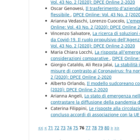
Vol. 43 No. 2 (2020): DPCE Online 2-2020
Oscar Genovesi,
Il trasferimento d’azienda
flessibile
,
DPCE Online: Vol. 43 No. 2 (202
Arianna Vedaschi, Lorenzo Cuocolo,
L’emer
Online: Vol. 43 No. 2 (2020): DPCE Online 
Vincenzo Salvatore,
La ricerca di soluzion
da Covid-19. Il ruolo propulsivo dell’Agenzi
Vol. 43 No. 2 (2020): DPCE Online 2-2020
Maria Chiara Locchi,
La risposta all’emer
considerazioni comparative
,
DPCE Online: 
Giorgio Cataldo, Ali Reza Jalai,
La stabilità
misure di contrasto al Coronavirus: fra no
2 (2020): DPCE Online 2-2020
Alberto Orlando,
Il modello sudcoreano co
(2020): DPCE Online 2-2020
Arianna Angeli,
Lo stato di emergenza nell
contrastare la diffusione della pandemia
Caterina Filippini,
Le risposte alla circola
concluso accordi di associazione con la U
<<
<
71
72
73
74
75
76
77
78
79
80
>
>>