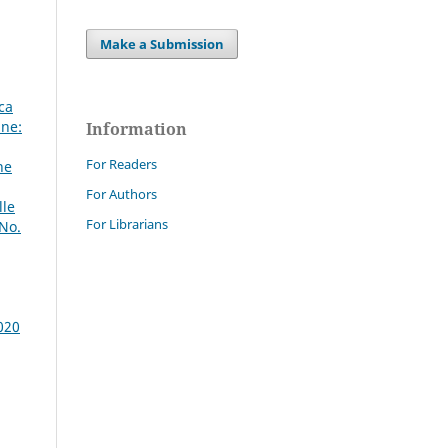
Make a Submission
ca
ne:
Information
For Readers
ne
For Authors
lle
For Librarians
 No.
020