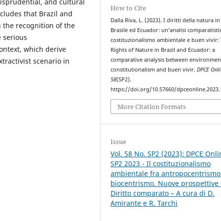
risprudential, and cultural
How to Cite
cludes that Brazil and
Dalla Riva, L. (2023). I diritti della natura in
the recognition of the
Brasile ed Ecuador: un’analisi comparatisti
e serious
costituzionalismo ambientale e buen vivir:
ontext, which derive
Rights of Nature in Brazil and Ecuador: a
tractivist scenario in
comparative analysis between environmen
constitutionalism and buen vivir.
DPCE Onli
58
(SP2).
https://doi.org/10.57660/dpceonline.2023
More Citation Formats
Issue
Vol. 58 No. SP2 (2023): DPCE Onli
SP2 2023 - Il costituzionalismo
ambientale fra antropocentrismo
biocentrismo. Nuove prospettive 
Diritto comparato – A cura di D.
Amirante e R. Tarchi