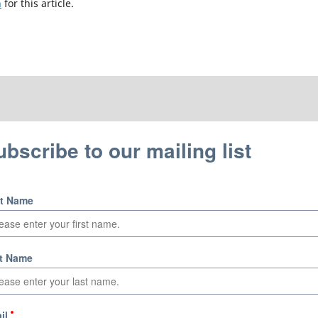
h
for this article.