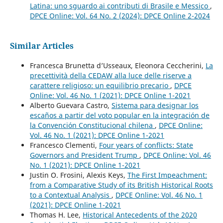
Latina: uno sguardo ai contributi di Brasile e Messico
,
DPCE Online: Vol. 64 No. 2 (2024): DPCE Online 2-2024
Similar Articles
Francesca Brunetta d’Usseaux, Eleonora Ceccherini,
La
precettività della CEDAW alla luce delle riserve a
carattere religioso: un equilibrio precario
,
DPCE
Online: Vol. 46 No. 1 (2021): DPCE Online 1-2021
Alberto Guevara Castro,
Sistema para designar los
escaños a partir del voto popular en la integración de
la Convención Constitucional chilena
,
DPCE Online:
Vol. 46 No. 1 (2021): DPCE Online 1-2021
Francesco Clementi,
Four years of conflicts: State
Governors and President Trump
,
DPCE Online: Vol. 46
No. 1 (2021): DPCE Online 1-2021
Justin O. Frosini, Alexis Keys,
The First Impeachment:
from a Comparative Study of its British Historical Roots
to a Contextual Analysis
,
DPCE Online: Vol. 46 No. 1
(2021): DPCE Online 1-2021
Thomas H. Lee,
Historical Antecedents of the 2020