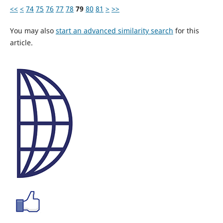
<<
<
74
75
76
77
78
79
80
81
>
>>
You may also
start an advanced similarity search
for this
article.