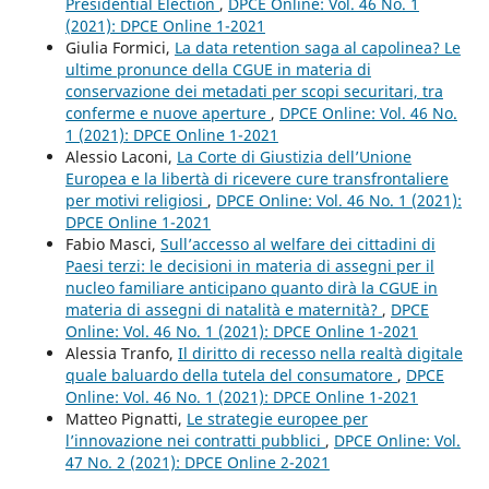
Presidential Election
,
DPCE Online: Vol. 46 No. 1
(2021): DPCE Online 1-2021
Giulia Formici,
La data retention saga al capolinea? Le
ultime pronunce della CGUE in materia di
conservazione dei metadati per scopi securitari, tra
conferme e nuove aperture
,
DPCE Online: Vol. 46 No.
1 (2021): DPCE Online 1-2021
Alessio Laconi,
La Corte di Giustizia dell’Unione
Europea e la libertà di ricevere cure transfrontaliere
per motivi religiosi
,
DPCE Online: Vol. 46 No. 1 (2021):
DPCE Online 1-2021
Fabio Masci,
Sull’accesso al welfare dei cittadini di
Paesi terzi: le decisioni in materia di assegni per il
nucleo familiare anticipano quanto dirà la CGUE in
materia di assegni di natalità e maternità?
,
DPCE
Online: Vol. 46 No. 1 (2021): DPCE Online 1-2021
Alessia Tranfo,
Il diritto di recesso nella realtà digitale
quale baluardo della tutela del consumatore
,
DPCE
Online: Vol. 46 No. 1 (2021): DPCE Online 1-2021
Matteo Pignatti,
Le strategie europee per
l’innovazione nei contratti pubblici
,
DPCE Online: Vol.
47 No. 2 (2021): DPCE Online 2-2021