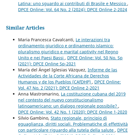
Latina: uno sguardo ai contributi di Brasile e Messico
,
DPCE Online: Vol. 64 No. 2 (2024): DPCE Online 2-2024
Similar Articles
Maria Francesca Cavalcanti,
Le interazioni tra
ordinamento giuridico e ordinamento islamico:
pluralismo giuridico e marital captivity nel Regno
Unito e nei Paesi Bassi
,
DPCE Online: Vol. 50 No. Sp
(2021): DPCE Online Sp-2021
María del Ángel Iglesias Vázquez,
Informe de las
Actividades de la Corte Africana de Derechos
Humanos y de los Pueblos (CAfDHP)
,
DPCE Online:
Vol. 47 No. 2 (2021): DPCE Online 2-2021
Anna Mastromarino,
La costituzione cubana del 2019
nel contesto del nuevo constitucionalismo
latinoamericano: un dialogo regionale possibile?
,
DPCE Online: Vol. 42 No. 1 (2020): DPCE Online 1-2020
Silvio Gambino,
Stato regionale, principio di
eguaglianza, diritti sociali. Problematiche di effettività
con particolare riguardo alla tutela della salute
,
DPCE