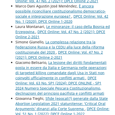
Online: Vol. 47 No. 2 (2021): DPCE Online 2-2021
Marco Dani Agustin José Menéndez,
È ancora
possibile riconciliare costituzionalismo democratico-
sociale e integrazione europea?
,
DPCE Online: Vol. 42
No. 1 (2020): DPCE Online 1-2020
Laura Montanari,
Le minoranze: il caso della Bosnia ed
Erzegovina
,
DPCE Online: Vol. 47 No. 2 (2021): DPCE
Online 2-2021
Simone Gianello,
La complessa relazione tra la
Federazione Russa e la CEDU alla luce della riforma
costituzionale del 2020
,
DPCE Online: Vol. 47 No. 2
(2021): DPCE Online 2-2021
Giacomo Belisario,
La lesione dei diritti fondamentali
posta in essere da Italia e Germania nelle operazioni
di targeted killing comandate dagli Usa in Stati non
coinvolti ufficialmente in conflitti armati
,
DPCE
Online: Vol. 63 No. SP1 (2024): DPCE ONLINE - SP1
2024 Numero Speciale Pescara Costituzionalismo,
declinazioni del principio pacifista e conflitti armati
Giovanna Tieghi,
Sfide (epocali?) generate dalla State
Abortion Legislation 2021 statunitense: ‘Critical Oral
Arguments’ dinanzi alla Corte Suprema
,
DPCE Online:
Vol. 51 No. 1 (2022): DPCE Online 1-2022