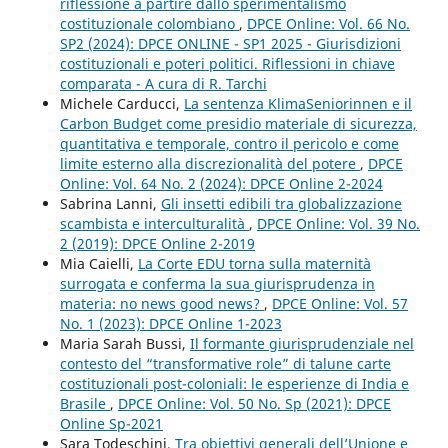
riflessione a partire dallo sperimentalismo
costituzionale colombiano
,
DPCE Online: Vol. 66 No.
SP2 (2024): DPCE ONLINE - SP1 2025 - Giurisdizioni
costituzionali e poteri politici. Riflessioni in chiave
comparata - A cura di R. Tarchi
Michele Carducci,
La sentenza KlimaSeniorinnen e il
Carbon Budget come presidio materiale di sicurezza,
quantitativa e temporale, contro il pericolo e come
limite esterno alla discrezionalità del potere
,
DPCE
Online: Vol. 64 No. 2 (2024): DPCE Online 2-2024
Sabrina Lanni,
Gli insetti edibili tra globalizzazione
scambista e interculturalità
,
DPCE Online: Vol. 39 No.
2 (2019): DPCE Online 2-2019
Mia Caielli,
La Corte EDU torna sulla maternità
surrogata e conferma la sua giurisprudenza in
materia: no news good news?
,
DPCE Online: Vol. 57
No. 1 (2023): DPCE Online 1-2023
Maria Sarah Bussi,
Il formante giurisprudenziale nel
contesto del “transformative role” di talune carte
costituzionali post-coloniali: le esperienze di India e
Brasile
,
DPCE Online: Vol. 50 No. Sp (2021): DPCE
Online Sp-2021
Sara Todeschini,
Tra obiettivi generali dell’Unione e