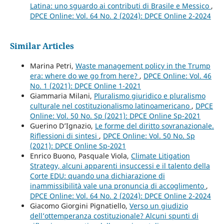
Latina: uno sguardo ai contributi di Brasile e Messico
,
DPCE Online: Vol. 64 No. 2 (2024): DPCE Online 2-2024
Similar Articles
Marina Petri,
Waste management policy in the Trump
era: where do we go from here?
,
DPCE Online: Vol. 46
No. 1 (2021): DPCE Online 1-2021
Giammaria Milani,
Pluralismo giuridico e pluralismo
culturale nel costituzionalismo latinoamericano
,
DPCE
Online: Vol. 50 No. Sp (2021): DPCE Online Sp-2021
Guerino D’Ignazio,
Le forme del diritto sovranazionale.
Riflessioni di sintesi
,
DPCE Online: Vol. 50 No. Sp
(2021): DPCE Online Sp-2021
Enrico Buono, Pasquale Viola,
Climate Litigation
Strategy, alcuni apparenti insuccessi e il talento della
Corte EDU: quando una dichiarazione di
inammissibilità vale una pronuncia di accoglimento
,
DPCE Online: Vol. 64 No. 2 (2024): DPCE Online 2-2024
Giacomo Giorgini Pignatiello,
Verso un giudizio
dell’ottemperanza costituzionale? Alcuni spunti di