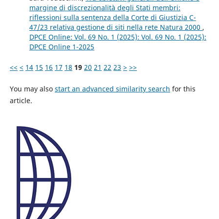
margine di discrezionalità degli Stati membri:
riflessioni sulla sentenza della Corte di Giustizia C-
47/23 relativa gestione di siti nella rete Natura 2000
,
DPCE Online: Vol. 69 No. 1 (2025): Vol. 69 No. 1 (2025):
DPCE Online 1-2025
<<
<
14
15
16
17
18
19
20
21
22
23
>
>>
You may also
start an advanced similarity search
for this
article.