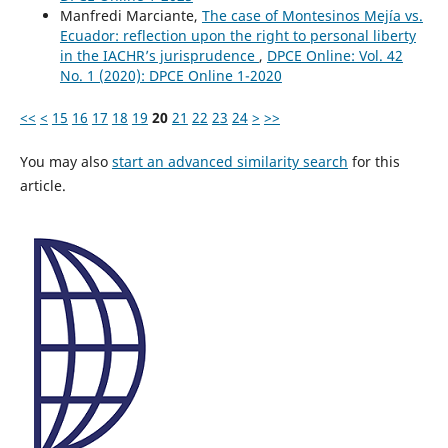
Manfredi Marciante,
The case of Montesinos Mejía vs.
Ecuador: reflection upon the right to personal liberty
in the IACHR’s jurisprudence
,
DPCE Online: Vol. 42
No. 1 (2020): DPCE Online 1-2020
<<
<
15
16
17
18
19
20
21
22
23
24
>
>>
You may also
start an advanced similarity search
for this
article.