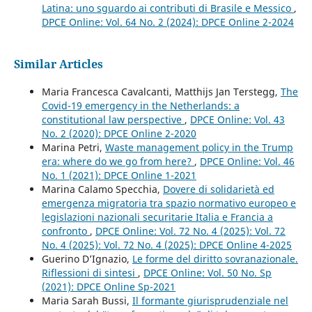
Latina: uno sguardo ai contributi di Brasile e Messico
,
DPCE Online: Vol. 64 No. 2 (2024): DPCE Online 2-2024
Similar Articles
Maria Francesca Cavalcanti, Matthijs Jan Terstegg,
The
Covid-19 emergency in the Netherlands: a
constitutional law perspective
,
DPCE Online: Vol. 43
No. 2 (2020): DPCE Online 2-2020
Marina Petri,
Waste management policy in the Trump
era: where do we go from here?
,
DPCE Online: Vol. 46
No. 1 (2021): DPCE Online 1-2021
Marina Calamo Specchia,
Dovere di solidarietà ed
emergenza migratoria tra spazio normativo europeo e
legislazioni nazionali securitarie Italia e Francia a
confronto
,
DPCE Online: Vol. 72 No. 4 (2025): Vol. 72
No. 4 (2025): Vol. 72 No. 4 (2025): DPCE Online 4-2025
Guerino D’Ignazio,
Le forme del diritto sovranazionale.
Riflessioni di sintesi
,
DPCE Online: Vol. 50 No. Sp
(2021): DPCE Online Sp-2021
Maria Sarah Bussi,
Il formante giurisprudenziale nel