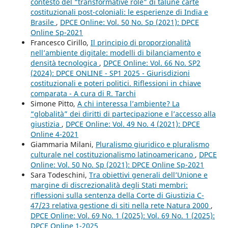
contesto del “transformative role” di talune carte
costituzionali post-coloniali: le esperienze di India e
Brasile
,
DPCE Online: Vol. 50 No. Sp (2021): DPCE
Online Sp-2021
Francesco Cirillo,
Il principio di proporzionalità
nell’ambiente digitale: modelli di bilanciamento e
densità tecnologica
,
DPCE Online: Vol. 66 No. SP2
(2024): DPCE ONLINE - SP1 2025 - Giurisdizioni
costituzionali e poteri politici. Riflessioni in chiave
comparata - A cura di R. Tarchi
Simone Pitto,
A chi interessa l’ambiente? La
“globalità” dei diritti di partecipazione e l’accesso alla
giustizia
,
DPCE Online: Vol. 49 No. 4 (2021): DPCE
Online 4-2021
Giammaria Milani,
Pluralismo giuridico e pluralismo
culturale nel costituzionalismo latinoamericano
,
DPCE
Online: Vol. 50 No. Sp (2021): DPCE Online Sp-2021
Sara Todeschini,
Tra obiettivi generali dell’Unione e
margine di discrezionalità degli Stati membri:
riflessioni sulla sentenza della Corte di Giustizia C-
47/23 relativa gestione di siti nella rete Natura 2000
,
DPCE Online: Vol. 69 No. 1 (2025): Vol. 69 No. 1 (2025):
DPCE Online 1-2025