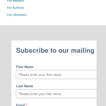
For Readers
For Authors
For Librarians