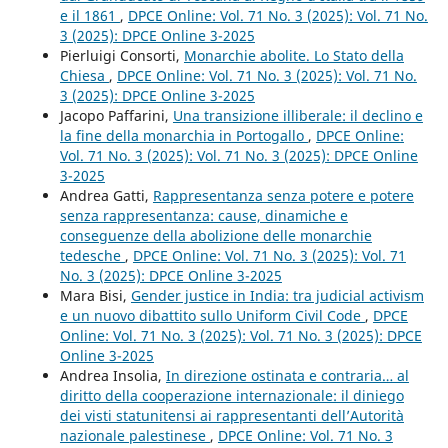
e il 1861
,
DPCE Online: Vol. 71 No. 3 (2025): Vol. 71 No.
3 (2025): DPCE Online 3-2025
Pierluigi Consorti,
Monarchie abolite. Lo Stato della
Chiesa
,
DPCE Online: Vol. 71 No. 3 (2025): Vol. 71 No.
3 (2025): DPCE Online 3-2025
Jacopo Paffarini,
Una transizione illiberale: il declino e
la fine della monarchia in Portogallo
,
DPCE Online:
Vol. 71 No. 3 (2025): Vol. 71 No. 3 (2025): DPCE Online
3-2025
Andrea Gatti,
Rappresentanza senza potere e potere
senza rappresentanza: cause, dinamiche e
conseguenze della abolizione delle monarchie
tedesche
,
DPCE Online: Vol. 71 No. 3 (2025): Vol. 71
No. 3 (2025): DPCE Online 3-2025
Mara Bisi,
Gender justice in India: tra judicial activism
e un nuovo dibattito sullo Uniform Civil Code
,
DPCE
Online: Vol. 71 No. 3 (2025): Vol. 71 No. 3 (2025): DPCE
Online 3-2025
Andrea Insolia,
In direzione ostinata e contraria… al
diritto della cooperazione internazionale: il diniego
dei visti statunitensi ai rappresentanti dell’Autorità
nazionale palestinese
,
DPCE Online: Vol. 71 No. 3