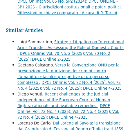
DPCE Online: Vol. 66 No. SP2 (2024): DPCE ONLINE -
SP1 2025 - Giurisdizioni costituzionali e poteri politici.
Riflessioni in chiave comparata - A cura di R. Tarchi
Similar Articles
Luigi Sammartino,
Strategic Litigation on International
Arms Transfer: As-sessing the Role of Domestic Courts
,
DPCE Online: Vol. 70 No. 2 (2025): Vol. 70 No. 2
(2025): DPCE Online 2-2025
Gaetano Calcagno,
Verso la Convenzione ONU per la
prevenzione e la punizione dei crimini contro
l’umanità: ostacoli e prospettive di un percorso
complesso
,
DPCE Online: Vol. 72 No. 4 (2025): Vol. 72
No. 4 (2025): Vol. 72 No. 4 (2025): DPCE Online 4-2025
Diego Venuti,
Recent challenges to the judicial
independence of the European Court of Human
Rights: rationale and available remedies
,
DPCE
Online: Vol. 72 No. 4 (2025): Vol. 72 No. 4 (2025): Vol.
72 No. 4 (2025): DPCE Online 4-2025
Lorenzo De Carlo,
Dai Lorena ai Savoia: la transizione
dal Granducato di Toscana al Regno d’Italia tra il 1859