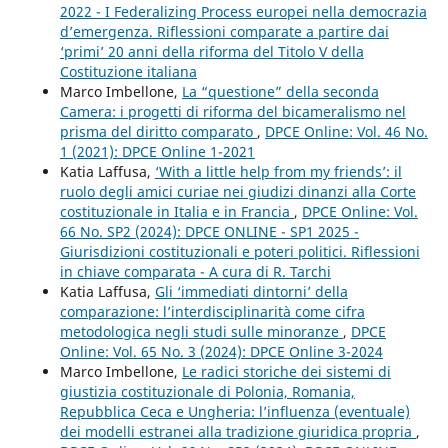
2022 - I Federalizing Process europei nella democrazia
d’emergenza. Riflessioni comparate a partire dai
‘primi’ 20 anni della riforma del Titolo V della
Costituzione italiana
Marco Imbellone,
La “questione” della seconda
Camera: i progetti di riforma del bicameralismo nel
prisma del diritto comparato
,
DPCE Online: Vol. 46 No.
1 (2021): DPCE Online 1-2021
Katia Laffusa,
‘With a little help from my friends’: il
ruolo degli amici curiae nei giudizi dinanzi alla Corte
costituzionale in Italia e in Francia
,
DPCE Online: Vol.
66 No. SP2 (2024): DPCE ONLINE - SP1 2025 -
Giurisdizioni costituzionali e poteri politici. Riflessioni
in chiave comparata - A cura di R. Tarchi
Katia Laffusa,
Gli ‘immediati dintorni’ della
comparazione: l’interdisciplinarità come cifra
metodologica negli studi sulle minoranze
,
DPCE
Online: Vol. 65 No. 3 (2024): DPCE Online 3-2024
Marco Imbellone,
Le radici storiche dei sistemi di
giustizia costituzionale di Polonia, Romania,
Repubblica Ceca e Ungheria: l’influenza (eventuale)
dei modelli estranei alla tradizione giuridica propria
,