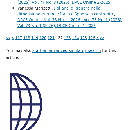
(2025): Vol. 71 No. 3 (2025): DPCE Online 3-2025
Vanessa Manzetti,
I bilanci di genere nella
dimensione europea: Italia e Spagna a confronto
,
DPCE Online: Vol. 73 No. 1 (2026): Vol. 73 No. 1 (2026):
Vol. 73 No. 1 (2026): DPCE Online 1-2026
<<
<
117
118
119
120
121
122
123
124
125
126
>
>>
You may also
start an advanced similarity search
for this
article.