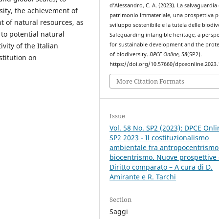
d’Alessandro, C. A. (2023). La salvaguardia 
sity, the achievement of
patrimonio immateriale, una prospettiva p
 of natural resources, as
sviluppo sostenibile e la tutela delle biodiv
to potential natural
Safeguarding intangible heritage, a perspe
vity of the Italian
for sustainable development and the prote
of biodiversity.
DPCE Online
,
58
(SP2).
stitution on
https://doi.org/10.57660/dpceonline.2023
More Citation Formats
Issue
Vol. 58 No. SP2 (2023): DPCE Onli
SP2 2023 - Il costituzionalismo
ambientale fra antropocentrismo
biocentrismo. Nuove prospettive 
Diritto comparato – A cura di D.
Amirante e R. Tarchi
Section
Saggi