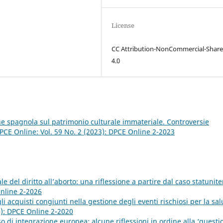
License
CC Attribution-NonCommercial-Share
4.0
one spagnola sul patrimonio culturale immateriale. Controversie
PCE Online: Vol. 59 No. 2 (2023): DPCE Online 2-2023
e del diritto all’aborto: una riflessione a partire dal caso statunit
Online 2-2026
i acquisti congiunti nella gestione degli eventi rischiosi per la sal
0): DPCE Online 2-2020
di integrazione europea: alcune riflessioni in ordine alla ‘questi