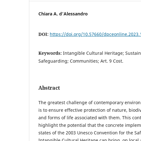
Chiara A. d’Alessandro
DOI:
https://doi.org/10.57660/dpceonline.2023.
Keywords:
Intangible Cultural Heritage; Susta
Safeguarding; Communities; Art. 9 Cost.
Abstract
The greatest challenge of contemporary environ
is to ensure effective protection of nature, biodi
and forms of life associated with them. This cont
highlight the potential that the concrete impl
states of the 2003 Unesco Convention for the Sa
Intangible Cultural Heritage can bring, on local 