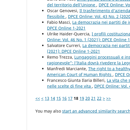
del territorio dell’Unione
,
DPCE Online: Vo
Oscar Genovesi,
Il trasferimento d’azienda
flessibile
,
DPCE Online: Vol. 43 No. 2 (202
Fabio Masci,
La democrazia nei partiti de 
DPCE Online 1-2021
Ulrike Haider-Quercia,
I profili costituzio
Online: Vol. 46 No. 1 (2021): DPCE Online 
Salvatore Curreri,
La democrazia nei partit
(2021): DPCE Online 1-2021
Remo Trezza,
Lungaggini processuali e in
ragionevole”: l’Italia dovrà rivedere la Le
Manfredi Marciante,
The right to a healt
American Court of Human Rights
,
DPCE On
Francesco Giunta Ilaria Billeri,
La vita che 
nelle scelte di fine vita
,
DPCE Online: Vol. 
<<
<
13
14
15
16
17
18
19
20
21
22
>
>>
You may also
start an advanced similarity searc