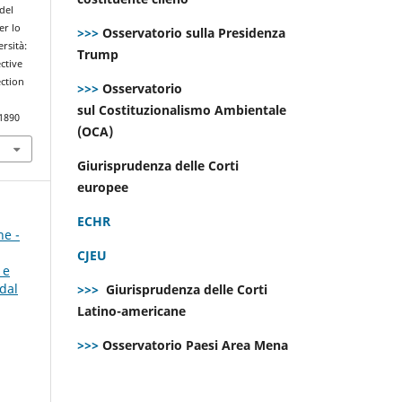
del
er lo
>>>
Osservatorio sulla Presidenza
ersità:
Trump
ctive
ction
>>>
Osservatorio
sul Costituzionalismo Ambientale
.1890
(OCA)
Giurisprudenza delle Corti
europee
ECHR
ne -
CJEU
 e
dal
>>>
Giurisprudenza delle Corti
Latino-americane
>>>
Osservatorio Paesi Area Mena