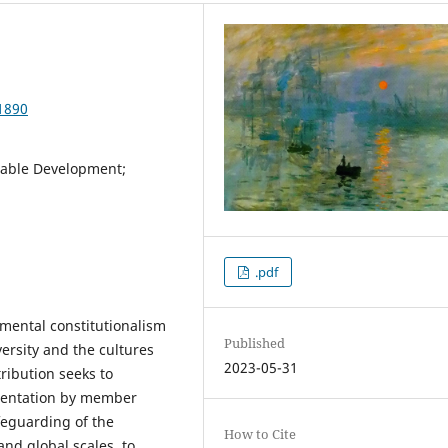
1890
inable Development;
.pdf
mental constitutionalism
Published
versity and the cultures
2023-05-31
ribution seeks to
ementation by member
feguarding of the
How to Cite
and global scales, to