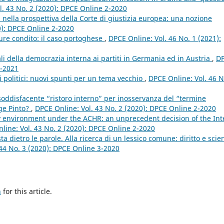
l. 43 No. 2 (2020): DPCE Online 2-2020
 nella prospettiva della Corte di giustizia europea: una nozione
0): DPCE Online 2-2020
iure condito: il caso portoghese
,
DPCE Online: Vol. 46 No. 1 (2021):
nali della democrazia interna ai partiti in Germania ed in Austria
,
D
1-2021
i politici: nuovi spunti per un tema vecchio
,
DPCE Online: Vol. 46 N
soddisfacente “ristoro interno” per inosservanza del “termine
gge Pinto?
,
DPCE Online: Vol. 43 No. 2 (2020): DPCE Online 2-2020
hy environment under the ACHR: an unprecedent decision of the Int
line: Vol. 43 No. 2 (2020): DPCE Online 2-2020
sta dietro le parole. Alla ricerca di un lessico comune: diritto e scie
44 No. 3 (2020): DPCE Online 3-2020
h
for this article.