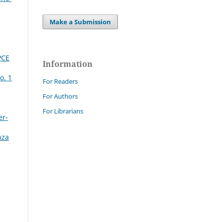
Make a Submission
PCE
Information
o. 1
For Readers
For Authors
For Librarians
er-
nza