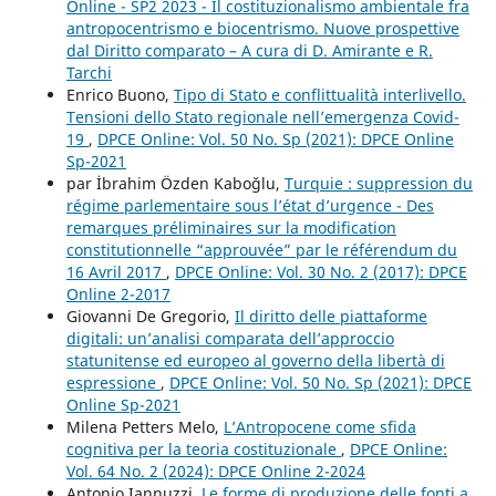
Online - SP2 2023 - Il costituzionalismo ambientale fra
antropocentrismo e biocentrismo. Nuove prospettive
dal Diritto comparato – A cura di D. Amirante e R.
Tarchi
Enrico Buono,
Tipo di Stato e conflittualità interlivello.
Tensioni dello Stato regionale nell’emergenza Covid-
19
,
DPCE Online: Vol. 50 No. Sp (2021): DPCE Online
Sp-2021
par İbrahim Özden Kaboğlu,
Turquie : suppression du
régime parlementaire sous l’état d’urgence - Des
remarques préliminaires sur la modification
constitutionnelle “approuvée” par le référendum du
16 Avril 2017
,
DPCE Online: Vol. 30 No. 2 (2017): DPCE
Online 2-2017
Giovanni De Gregorio,
Il diritto delle piattaforme
digitali: un’analisi comparata dell’approccio
statunitense ed europeo al governo della libertà di
espressione
,
DPCE Online: Vol. 50 No. Sp (2021): DPCE
Online Sp-2021
Milena Petters Melo,
L’Antropocene come sfida
cognitiva per la teoria costituzionale
,
DPCE Online:
Vol. 64 No. 2 (2024): DPCE Online 2-2024
Antonio Iannuzzi,
Le forme di produzione delle fonti a