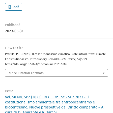
.pdf
Published
2023-05-31
How to Cite
Petrillo, P. L. (2023). Il costituzionalismo climatico. Note introduttive: Climate
Constitutionalism. Introductory Remarks.
DPCE Online
,
58
(SP2).
https://doi.org/10.57660/dpceonline.2023.1885
More Citation Formats
Issue
Vol. 58 No. SP2 (2023): DPCE Online - SP2 2023 - Il
costituzionalismo ambientale fra antropocentrismo e
biocentrismo. Nuove prospettive dal Diritto comparato – A
cura di D. Amirante e R. Tarchi