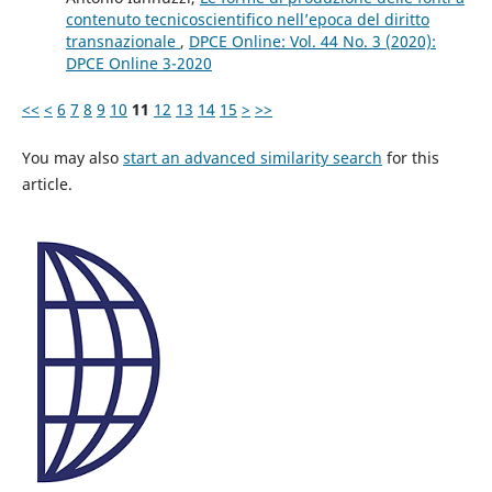
contenuto tecnicoscientifico nell’epoca del diritto
transnazionale
,
DPCE Online: Vol. 44 No. 3 (2020):
DPCE Online 3-2020
<<
<
6
7
8
9
10
11
12
13
14
15
>
>>
You may also
start an advanced similarity search
for this
article.