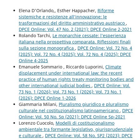
Elena D'Orlando,, Esther Happacher,
Riforme
sistemiche e resistenze all’innovazione: le
trasformazioni del diritto amministrativo austriaco
,
DPCE Online: Vol. 47 No. 2 (2021): DPCE Online 2-2021
Rolando Tarchi,
Le monarchie cessate: l’esperienza
italiana nella prospettiva comparata. Riflessioni finali
sulla sezione monografica
,
DPCE Online: Vol. 72 No. 4
(2025): Vol. 72 No. 4 (2025): Vol. 72 No. 4 (2025): DPCE
Online 4-2025
Emanuele Sommario , Riccardo Luporini,
Climate
displacement under international law: the recent
practice of human rights treaty monitoring bodies and
other international judicial bodies
,
DPCE Online: Vol.
73 No. 1 (2026): Vol. 73 No. 1 (2026): Vol. 73 No. 1
(2026): DPCE Online 1-2026
Giammaria Milani,
Pluralismo giuridico e pluralismo
culturale nel costituzionalismo latinoamericano
,
DPCE
Online: Vol. 50 No. Sp (2021): DPCE Online Sp-2021
Lorenzo Cuocolo,
Modelli di costituzionalismo
ambientale tra formante legislativo, giurisprudenziale
e culturale
,
DPCE Online: Vol. 58 No. SP2 (2023): DPCE