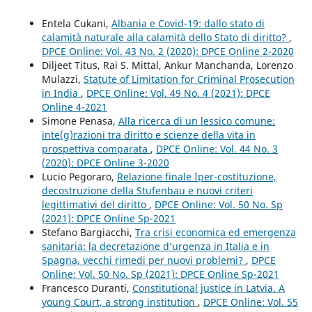
Entela Cukani,
Albania e Covid-19: dallo stato di
calamità naturale alla calamità dello Stato di diritto?
,
DPCE Online: Vol. 43 No. 2 (2020): DPCE Online 2-2020
Diljeet Titus, Rai S. Mittal, Ankur Manchanda, Lorenzo
Mulazzi,
Statute of Limitation for Criminal Prosecution
in India
,
DPCE Online: Vol. 49 No. 4 (2021): DPCE
Online 4-2021
Simone Penasa,
Alla ricerca di un lessico comune:
inte(g)razioni tra diritto e scienze della vita in
prospettiva comparata
,
DPCE Online: Vol. 44 No. 3
(2020): DPCE Online 3-2020
Lucio Pegoraro,
Relazione finale Iper-costituzione,
decostruzione della Stufenbau e nuovi criteri
legittimativi del diritto
,
DPCE Online: Vol. 50 No. Sp
(2021): DPCE Online Sp-2021
Stefano Bargiacchi,
Tra crisi economica ed emergenza
sanitaria: la decretazione d’urgenza in Italia e in
Spagna, vecchi rimedi per nuovi problemi?
,
DPCE
Online: Vol. 50 No. Sp (2021): DPCE Online Sp-2021
Francesco Duranti,
Constitutional justice in Latvia. A
young Court, a strong institution
,
DPCE Online: Vol. 55