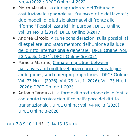
No. 4 (2022): DPCE Online 4-2022
Pietro Masala,
La giurisprudenza del Tribunale
costituzionale spagnolo sul “nuovo diritto del lavoro”:
due modelli di giudizio alternativi di fronte alle
riforme “flessibilizzatrici” in Europa
,
DPCE Online:
Vol. 31 No. 3 (2017): DPCE Online 3-2017
Andrea Circolo,
Alcune considerazioni sulla possibilità
di espellere uno Stato membro dell’Unione alla luce
del diritto internazionale generale
,
DPCE Online: Vol.
50 No. Sp (2021): DPCE Online Sp-2021
Pamela Martino,
Climate migration between
narratives and multilevel governance: genealogies,
ambiguities, and emerging trajectories
,
DPCE Online:
Vol. 73 No. 1 (2026): Vol. 73 No. 1 (2026): Vol. 73 No. 1
(2026): DPCE Online 1-2026
Antonio Iannuzzi,
Le forme di produzione delle fonti a
contenuto tecnicoscientifico nell’epoca del diritto
transnazionale
,
DPCE Online: Vol. 44 No. 3 (2020):
DPCE Online 3-2020
<<
<
7
8
9
10
11
12
13
14
15
16
>
>>