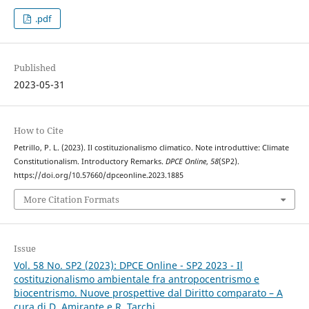
.pdf
Published
2023-05-31
How to Cite
Petrillo, P. L. (2023). Il costituzionalismo climatico. Note introduttive: Climate
Constitutionalism. Introductory Remarks.
DPCE Online
,
58
(SP2).
https://doi.org/10.57660/dpceonline.2023.1885
More Citation Formats
Issue
Vol. 58 No. SP2 (2023): DPCE Online - SP2 2023 - Il
costituzionalismo ambientale fra antropocentrismo e
biocentrismo. Nuove prospettive dal Diritto comparato – A
cura di D. Amirante e R. Tarchi