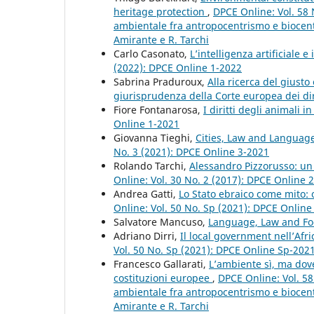
heritage protection
,
DPCE Online: Vol. 58 
ambientale fra antropocentrismo e biocent
Amirante e R. Tarchi
Carlo Casonato,
L’intelligenza artificiale 
(2022): DPCE Online 1-2022
Sabrina Praduroux,
Alla ricerca del giusto 
giurisprudenza della Corte europea dei di
Fiore Fontanarosa,
I diritti degli animali 
Online 1-2021
Giovanna Tieghi,
Cities, Law and Languag
No. 3 (2021): DPCE Online 3-2021
Rolando Tarchi,
Alessandro Pizzorusso: un
Online: Vol. 30 No. 2 (2017): DPCE Online 
Andrea Gatti,
Lo Stato ebraico come mito:
Online: Vol. 50 No. Sp (2021): DPCE Onlin
Salvatore Mancuso,
Language, Law and F
Adriano Dirri,
Il local government nell’Afr
Vol. 50 No. Sp (2021): DPCE Online Sp-202
Francesco Gallarati,
L’ambiente sì, ma dove
costituzioni europee
,
DPCE Online: Vol. 58
ambientale fra antropocentrismo e biocent
Amirante e R. Tarchi