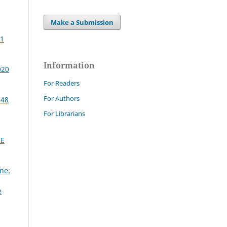
Make a Submission
 1
Information
020
For Readers
For Authors
 48
For Librarians
CE
ne:
e