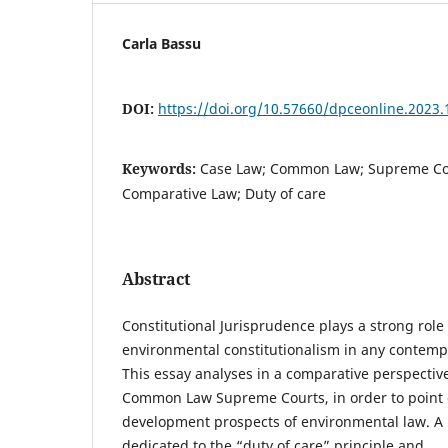
Carla Bassu
DOI:
https://doi.org/10.57660/dpceonline.2023.
Keywords:
Case Law; Common Law; Supreme Cou
Comparative Law; Duty of care
Abstract
Constitutional Jurisprudence plays a strong role
environmental constitutionalism in any contemp
This essay analyses in a comparative perspectiv
Common Law Supreme Courts, in order to point 
development prospects of environmental law. A p
dedicated to the “duty of care” principle and