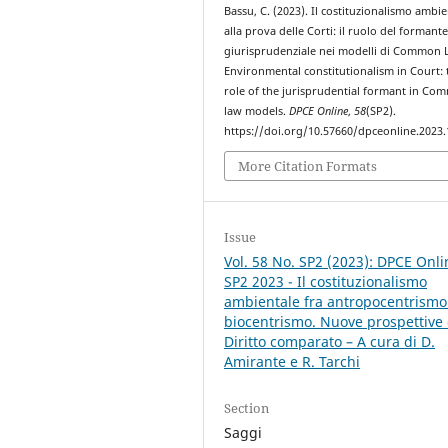
Bassu, C. (2023). Il costituzionalismo ambie
alla prova delle Corti: il ruolo del formant
giurisprudenziale nei modelli di Common 
Environmental constitutionalism in Court: 
role of the jurisprudential formant in C
law models.
DPCE Online
,
58
(SP2).
https://doi.org/10.57660/dpceonline.2023
More Citation Formats
Issue
Vol. 58 No. SP2 (2023): DPCE Onli
SP2 2023 - Il costituzionalismo
ambientale fra antropocentrismo
biocentrismo. Nuove prospettive 
Diritto comparato – A cura di D.
Amirante e R. Tarchi
Section
Saggi