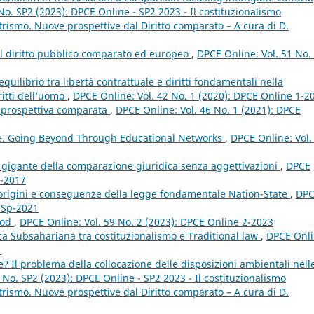
No. SP2 (2023): DPCE Online - SP2 2023 - Il costituzionalismo
rismo. Nuove prospettive dal Diritto comparato – A cura di D.
e il diritto pubblico comparato ed europeo
,
DPCE Online: Vol. 51 No.
equilibrio tra libertà contrattuale e diritti fondamentali nella
ritti dell’uomo
,
DPCE Online: Vol. 42 No. 1 (2020): DPCE Online 1-2
in prospettiva comparata
,
DPCE Online: Vol. 46 No. 1 (2021): DPCE
e. Going Beyond Through Educational Networks
,
DPCE Online: Vol.
 gigante della comparazione giuridica senza aggettivazioni
,
DPCE
2-2017
 origini e conseguenze della legge fondamentale Nation-State
,
DP
e Sp-2021
ood
,
DPCE Online: Vol. 59 No. 2 (2023): DPCE Online 2-2023
ica Subsahariana tra costituzionalismo e Traditional law
,
DPCE Onli
1
? Il problema della collocazione delle disposizioni ambientali nell
 No. SP2 (2023): DPCE Online - SP2 2023 - Il costituzionalismo
rismo. Nuove prospettive dal Diritto comparato – A cura di D.