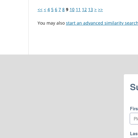
<<
<
4
5
6
7
8
9
10
11
12
13
>
>>
You may also
start an advanced similarity searc