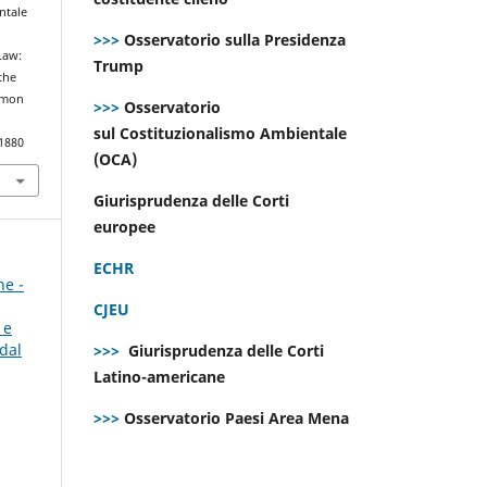
ntale
e
>>>
Osservatorio sulla Presidenza
Law:
Trump
the
ommon
>>>
Osservatorio
sul Costituzionalismo Ambientale
.1880
(OCA)
Giurisprudenza delle Corti
europee
ECHR
ne -
CJEU
 e
dal
>>>
Giurisprudenza delle Corti
Latino-americane
>>>
Osservatorio Paesi Area Mena