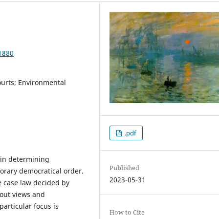
1880
rts; Environmental
.pdf
 in determining
Published
orary democratical order.
2023-05-31
e case law decided by
out views and
articular focus is
How to Cite