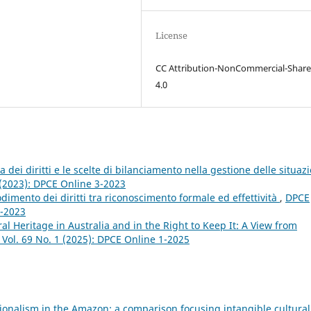
License
CC Attribution-NonCommercial-Share
4.0
a dei diritti e le scelte di bilanciamento nella gestione delle situazi
 (2023): DPCE Online 3-2023
odimento dei diritti tra riconoscimento formale ed effettività
,
DPCE
3-2023
al Heritage in Australia and in the Right to Keep It: A View from
: Vol. 69 No. 1 (2025): DPCE Online 1-2025
ionalism in the Amazon: a comparison focusing intangible cultural