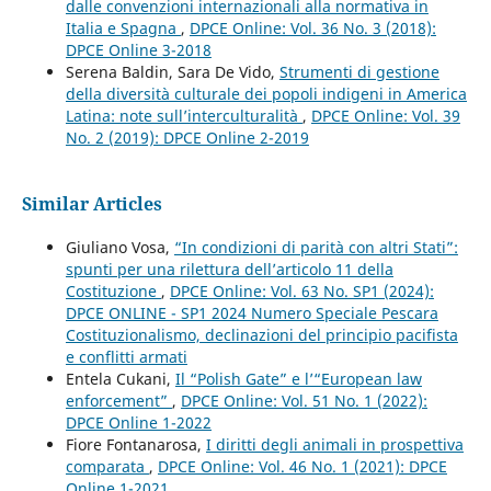
dalle convenzioni internazionali alla normativa in
Italia e Spagna
,
DPCE Online: Vol. 36 No. 3 (2018):
DPCE Online 3-2018
Serena Baldin, Sara De Vido,
Strumenti di gestione
della diversità culturale dei popoli indigeni in America
Latina: note sull’interculturalità
,
DPCE Online: Vol. 39
No. 2 (2019): DPCE Online 2-2019
Similar Articles
Giuliano Vosa,
“In condizioni di parità con altri Stati”:
spunti per una rilettura dell’articolo 11 della
Costituzione
,
DPCE Online: Vol. 63 No. SP1 (2024):
DPCE ONLINE - SP1 2024 Numero Speciale Pescara
Costituzionalismo, declinazioni del principio pacifista
e conflitti armati
Entela Cukani,
Il “Polish Gate” e l’“European law
enforcement”
,
DPCE Online: Vol. 51 No. 1 (2022):
DPCE Online 1-2022
Fiore Fontanarosa,
I diritti degli animali in prospettiva
comparata
,
DPCE Online: Vol. 46 No. 1 (2021): DPCE
Online 1-2021