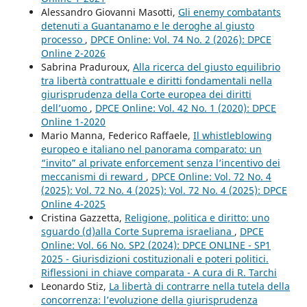
Alessandro Giovanni Masotti,
Gli enemy combatants
detenuti a Guantanamo e le deroghe al giusto
processo
,
DPCE Online: Vol. 74 No. 2 (2026): DPCE
Online 2-2026
Sabrina Praduroux,
Alla ricerca del giusto equilibrio
tra libertà contrattuale e diritti fondamentali nella
giurisprudenza della Corte europea dei diritti
dell’uomo
,
DPCE Online: Vol. 42 No. 1 (2020): DPCE
Online 1-2020
Mario Manna, Federico Raffaele,
Il whistleblowing
europeo e italiano nel panorama comparato: un
“invito” al private enforcement senza l’incentivo dei
meccanismi di reward
,
DPCE Online: Vol. 72 No. 4
(2025): Vol. 72 No. 4 (2025): Vol. 72 No. 4 (2025): DPCE
Online 4-2025
Cristina Gazzetta,
Religione, politica e diritto: uno
sguardo (d)alla Corte Suprema israeliana
,
DPCE
Online: Vol. 66 No. SP2 (2024): DPCE ONLINE - SP1
2025 - Giurisdizioni costituzionali e poteri politici.
Riflessioni in chiave comparata - A cura di R. Tarchi
Leonardo Stiz,
La libertà di contrarre nella tutela della
concorrenza: l’evoluzione della giurisprudenza