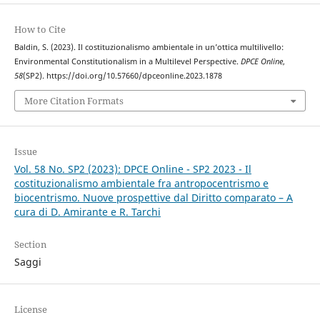
How to Cite
Baldin, S. (2023). Il costituzionalismo ambientale in un’ottica multilivello:
Environmental Constitutionalism in a Multilevel Perspective.
DPCE Online
,
58
(SP2). https://doi.org/10.57660/dpceonline.2023.1878
More Citation Formats
Issue
Vol. 58 No. SP2 (2023): DPCE Online - SP2 2023 - Il
costituzionalismo ambientale fra antropocentrismo e
biocentrismo. Nuove prospettive dal Diritto comparato – A
cura di D. Amirante e R. Tarchi
Section
Saggi
License