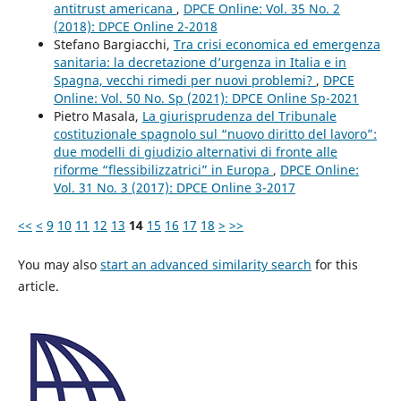
antitrust americana
,
DPCE Online: Vol. 35 No. 2
(2018): DPCE Online 2-2018
Stefano Bargiacchi,
Tra crisi economica ed emergenza
sanitaria: la decretazione d’urgenza in Italia e in
Spagna, vecchi rimedi per nuovi problemi?
,
DPCE
Online: Vol. 50 No. Sp (2021): DPCE Online Sp-2021
Pietro Masala,
La giurisprudenza del Tribunale
costituzionale spagnolo sul “nuovo diritto del lavoro”:
due modelli di giudizio alternativi di fronte alle
riforme “flessibilizzatrici” in Europa
,
DPCE Online:
Vol. 31 No. 3 (2017): DPCE Online 3-2017
<<
<
9
10
11
12
13
14
15
16
17
18
>
>>
You may also
start an advanced similarity search
for this
article.