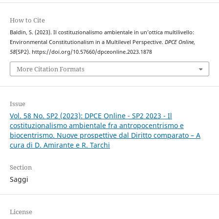
How to Cite
Baldin, S. (2023). Il costituzionalismo ambientale in un’ottica multilivello:
Environmental Constitutionalism in a Multilevel Perspective.
DPCE Online
,
58
(SP2). https://doi.org/10.57660/dpceonline.2023.1878
More Citation Formats
Issue
Vol. 58 No. SP2 (2023): DPCE Online - SP2 2023 - Il
costituzionalismo ambientale fra antropocentrismo e
biocentrismo. Nuove prospettive dal Diritto comparato – A
cura di D. Amirante e R. Tarchi
Section
Saggi
License