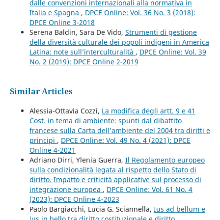
dalle convenzioni internazionali alla normativa in
Italia e Spagna
,
DPCE Online: Vol. 36 No. 3 (2018):
DPCE Online 3-2018
Serena Baldin, Sara De Vido,
Strumenti di gestione
della diversità culturale dei popoli indigeni in America
Latina: note sull’interculturalità
,
DPCE Online: Vol. 39
No. 2 (2019): DPCE Online 2-2019
Similar Articles
Alessia-Ottavia Cozzi,
La modifica degli artt. 9 e 41
Cost. in tema di ambiente: spunti dal dibattito
francese sulla Carta dell’ambiente del 2004 tra diritti e
principi
,
DPCE Online: Vol. 49 No. 4 (2021): DPCE
Online 4-2021
Adriano Dirri, Ylenia Guerra,
Il Regolamento europeo
sulla condizionalità legata al rispetto dello Stato di
diritto. Impatto e criticità applicative sul processo di
integrazione europea
,
DPCE Online: Vol. 61 No. 4
(2023): DPCE Online 4-2023
Paolo Bargiacchi, Lucia G. Sciannella,
Ius ad bellum e
ius in bello tra diritto costituzionale e diritto