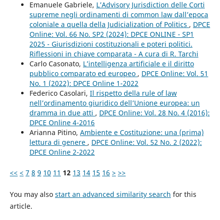
Emanuele Gabriele,
L’Advisory Jurisdiction delle Corti
supreme negli ordinamenti di common law dall’epoca
coloniale a quella della Judicialization of Politics
,
DPCE
Online: Vol. 66 No. SP2 (2024): DPCE ONLINE - SP1
2025 - Giurisdizioni costituzionali e poteri politici.
Riflessioni in chiave comparata - A cura di R. Tarchi
Carlo Casonato,
L’intelligenza artificiale e il diritto
pubblico comparato ed europeo
,
DPCE Online: Vol. 51
No. 1 (2022): DPCE Online 1-2022
Federico Casolari,
Il rispetto della rule of law
nell’ordinamento giuridico dell’Unione europea: un
dramma in due atti
,
DPCE Online: Vol. 28 No. 4 (2016):
DPCE Online 4-2016
Arianna Pitino,
Ambiente e Costituzione: una (prima)
lettura di genere
,
DPCE Online: Vol. 52 No. 2 (2022):
DPCE Online 2-2022
<<
<
7
8
9
10
11
12
13
14
15
16
>
>>
You may also
start an advanced similarity search
for this
article.