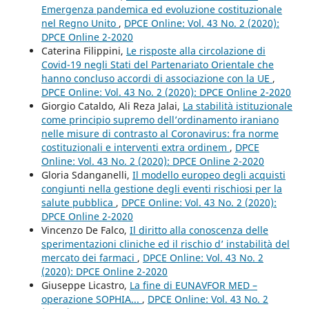
Emergenza pandemica ed evoluzione costituzionale
nel Regno Unito
,
DPCE Online: Vol. 43 No. 2 (2020):
DPCE Online 2-2020
Caterina Filippini,
Le risposte alla circolazione di
Covid-19 negli Stati del Partenariato Orientale che
hanno concluso accordi di associazione con la UE
,
DPCE Online: Vol. 43 No. 2 (2020): DPCE Online 2-2020
Giorgio Cataldo, Ali Reza Jalai,
La stabilità istituzionale
come principio supremo dell’ordinamento iraniano
nelle misure di contrasto al Coronavirus: fra norme
costituzionali e interventi extra ordinem
,
DPCE
Online: Vol. 43 No. 2 (2020): DPCE Online 2-2020
Gloria Sdanganelli,
Il modello europeo degli acquisti
congiunti nella gestione degli eventi rischiosi per la
salute pubblica
,
DPCE Online: Vol. 43 No. 2 (2020):
DPCE Online 2-2020
Vincenzo De Falco,
Il diritto alla conoscenza delle
sperimentazioni cliniche ed il rischio d’ instabilità del
mercato dei farmaci
,
DPCE Online: Vol. 43 No. 2
(2020): DPCE Online 2-2020
Giuseppe Licastro,
La fine di EUNAVFOR MED –
operazione SOPHIA...
,
DPCE Online: Vol. 43 No. 2