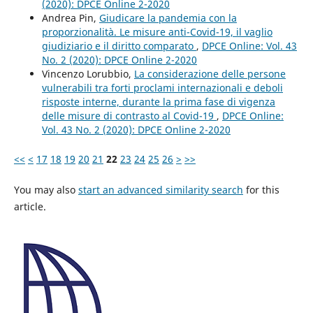
(2020): DPCE Online 2-2020
Andrea Pin,
Giudicare la pandemia con la
proporzionalità. Le misure anti-Covid-19, il vaglio
giudiziario e il diritto comparato
,
DPCE Online: Vol. 43
No. 2 (2020): DPCE Online 2-2020
Vincenzo Lorubbio,
La considerazione delle persone
vulnerabili tra forti proclami internazionali e deboli
risposte interne, durante la prima fase di vigenza
delle misure di contrasto al Covid-19
,
DPCE Online:
Vol. 43 No. 2 (2020): DPCE Online 2-2020
<<
<
17
18
19
20
21
22
23
24
25
26
>
>>
You may also
start an advanced similarity search
for this
article.