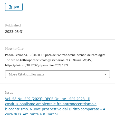
.pdf
Published
2023-05-31
How to Cite
Padoa-Schioppa, E. (2023). L’Epoca dell’Antropocene: scenari dell’ecologia:
The era of Anthropocene: ecology scenarios.
DPCE Online
,
58
(SP2).
https://doi.org/10.57660/dpceonline.2023.1874
More Citation Formats
Issue
Vol. 58 No. SP2 (2023): DPCE Online - SP2 2023 - Il
costituzionalismo ambientale fra antropocentrismo e
biocentrismo. Nuove prospettive dal Diritto comparato – A
cura di D. Amirante e R. Tarchi