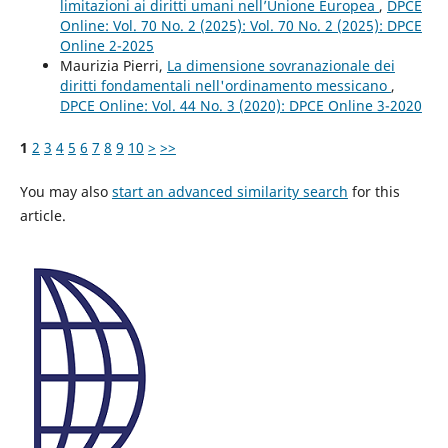
limitazioni ai diritti umani nell’Unione Europea
,
DPCE
Online: Vol. 70 No. 2 (2025): Vol. 70 No. 2 (2025): DPCE
Online 2-2025
Maurizia Pierri,
La dimensione sovranazionale dei
diritti fondamentali nell'ordinamento messicano
,
DPCE Online: Vol. 44 No. 3 (2020): DPCE Online 3-2020
1
2
3
4
5
6
7
8
9
10
>
>>
You may also
start an advanced similarity search
for this
article.