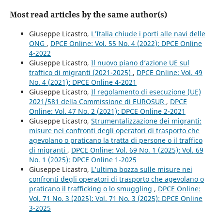
Most read articles by the same author(s)
Giuseppe Licastro,
L’Italia chiude i porti alle navi delle
ONG
,
DPCE Online: Vol. 55 No. 4 (2022): DPCE Online
4-2022
Giuseppe Licastro,
Il nuovo piano d’azione UE sul
traffico di migranti (2021-2025)
,
DPCE Online: Vol. 49
No. 4 (2021): DPCE Online 4-2021
Giuseppe Licastro,
Il regolamento di esecuzione (UE)
2021/581 della Commissione di EUROSUR
,
DPCE
Online: Vol. 47 No. 2 (2021): DPCE Online 2-2021
Giuseppe Licastro,
Strumentalizzazione dei migranti:
misure nei confronti degli operatori di trasporto che
agevolano o praticano la tratta di persone o il traffico
di migranti
,
DPCE Online: Vol. 69 No. 1 (2025): Vol. 69
No. 1 (2025): DPCE Online 1-2025
Giuseppe Licastro,
L’ultima bozza sulle misure nei
confronti degli operatori di trasporto che agevolano o
praticano il trafficking o lo smuggling
,
DPCE Online:
Vol. 71 No. 3 (2025): Vol. 71 No. 3 (2025): DPCE Online
3-2025