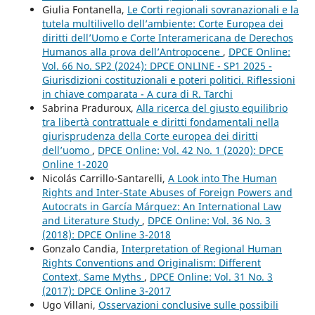
Giulia Fontanella,
Le Corti regionali sovranazionali e la
tutela multilivello dell’ambiente: Corte Europea dei
diritti dell’Uomo e Corte Interamericana de Derechos
Humanos alla prova dell’Antropocene
,
DPCE Online:
Vol. 66 No. SP2 (2024): DPCE ONLINE - SP1 2025 -
Giurisdizioni costituzionali e poteri politici. Riflessioni
in chiave comparata - A cura di R. Tarchi
Sabrina Praduroux,
Alla ricerca del giusto equilibrio
tra libertà contrattuale e diritti fondamentali nella
giurisprudenza della Corte europea dei diritti
dell’uomo
,
DPCE Online: Vol. 42 No. 1 (2020): DPCE
Online 1-2020
Nicolás Carrillo-Santarelli,
A Look into The Human
Rights and Inter-State Abuses of Foreign Powers and
Autocrats in García Márquez: An International Law
and Literature Study
,
DPCE Online: Vol. 36 No. 3
(2018): DPCE Online 3-2018
Gonzalo Candia,
Interpretation of Regional Human
Rights Conventions and Originalism: Different
Context, Same Myths
,
DPCE Online: Vol. 31 No. 3
(2017): DPCE Online 3-2017
Ugo Villani,
Osservazioni conclusive sulle possibili