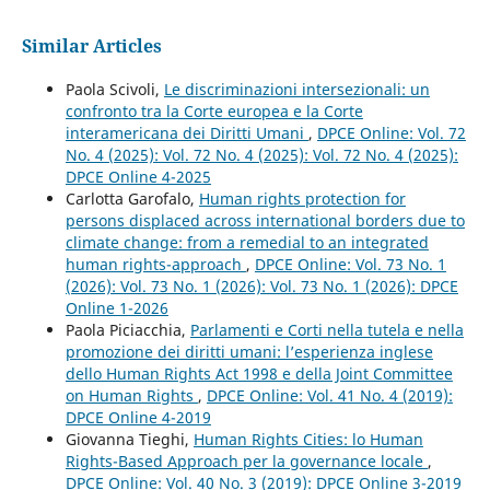
Similar Articles
Paola Scivoli,
Le discriminazioni intersezionali: un
confronto tra la Corte europea e la Corte
interamericana dei Diritti Umani
,
DPCE Online: Vol. 72
No. 4 (2025): Vol. 72 No. 4 (2025): Vol. 72 No. 4 (2025):
DPCE Online 4-2025
Carlotta Garofalo,
Human rights protection for
persons displaced across international borders due to
climate change: from a remedial to an integrated
human rights-approach
,
DPCE Online: Vol. 73 No. 1
(2026): Vol. 73 No. 1 (2026): Vol. 73 No. 1 (2026): DPCE
Online 1-2026
Paola Piciacchia,
Parlamenti e Corti nella tutela e nella
promozione dei diritti umani: l’esperienza inglese
dello Human Rights Act 1998 e della Joint Committee
on Human Rights
,
DPCE Online: Vol. 41 No. 4 (2019):
DPCE Online 4-2019
Giovanna Tieghi,
Human Rights Cities: lo Human
Rights-Based Approach per la governance locale
,
DPCE Online: Vol. 40 No. 3 (2019): DPCE Online 3-2019