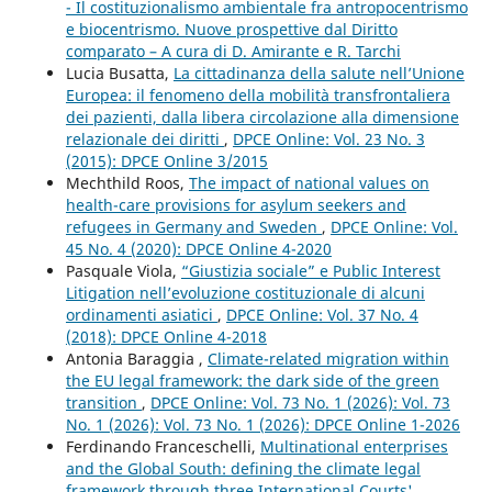
- Il costituzionalismo ambientale fra antropocentrismo
e biocentrismo. Nuove prospettive dal Diritto
comparato – A cura di D. Amirante e R. Tarchi
Lucia Busatta,
La cittadinanza della salute nell’Unione
Europea: il fenomeno della mobilità transfrontaliera
dei pazienti, dalla libera circolazione alla dimensione
relazionale dei diritti
,
DPCE Online: Vol. 23 No. 3
(2015): DPCE Online 3/2015
Mechthild Roos,
The impact of national values on
health-care provisions for asylum seekers and
refugees in Germany and Sweden
,
DPCE Online: Vol.
45 No. 4 (2020): DPCE Online 4-2020
Pasquale Viola,
“Giustizia sociale” e Public Interest
Litigation nell’evoluzione costituzionale di alcuni
ordinamenti asiatici
,
DPCE Online: Vol. 37 No. 4
(2018): DPCE Online 4-2018
Antonia Baraggia ,
Climate-related migration within
the EU legal framework: the dark side of the green
transition
,
DPCE Online: Vol. 73 No. 1 (2026): Vol. 73
No. 1 (2026): Vol. 73 No. 1 (2026): DPCE Online 1-2026
Ferdinando Franceschelli,
Multinational enterprises
and the Global South: defining the climate legal
framework through three International Courts'