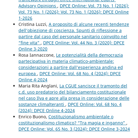
Advisory Opinions
,
DPCE Online: Vol. 73 No. 1 (2026):
Vol. 73 No. 1 (2026): Vol. 73 No. 1 (2026): DPCE Online
1-2026
Cristina Luzzi,
A proposito di alcune recenti tendenze
dell’obiezione di coscienza. Spunti di riflessione a
partire dal caso del personale sanitario coinvolto nel
“fine vita”
,
DPCE Online: Vol. 44 No. 3 (2020): DPCE
Online 3-2020
Rosa Iannaccone,
Le potenzialità della democrazia
partecipativa in materia climatico-ambientale:
considerazioni a partire dall’esperienza andina ed
europea
,
DPCE Online: Vol. 68 No. 4 (2024): DPCE
Online 4-2024
Maria Rita Anglani,
La CGUE sancisce il tramonto del
c.d. uso predatorio del bilanciamento costituzionale
nel caso Ilva e apre alla presa in considerazione delle
sostanze climalteranti
,
DPCE Online: Vol. 68 No. 4
(2024): DPCE Online 4-2024
Enrico Buono,
Costituzionalismo ambientale o
costituzionalismo climatico? “Tra magia e inganno”
,
DPCE Online: Vol. 65 No. 3 (2024): DPCE Online 3-2024