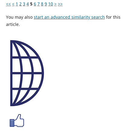
<<
<
1
2
3
4
5
6
7
8
9
10
>
>>
You may also
start an advanced similarity search
for this
article.