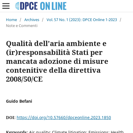
Home
/
Archives
/
Vol. 57 No. 1 (2023): DPCE Online 1-2023
/
Note e Commenti
Qualità dell’aria ambiente e
(ir)responsabilità Stati per
mancata adozione di misure
contenitive della direttiva
2008/50/CE
Guido Befani
DOI:
https://doi.org/10.57660/dpceonline.2023.1850
Keywords:
Air quality; Climate litigation; Emissions; Health.