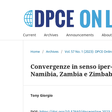
Current
Archives
Announcements
About
Home
/
Archives
/
Vol. 57 No. 1 (2023): DPCE Onli
Convergenze in senso iper-
Namibia, Zambia e Zimba
Tony Giorgio
DOI:
https://doi.org/10.57660/dpceonline.2023.