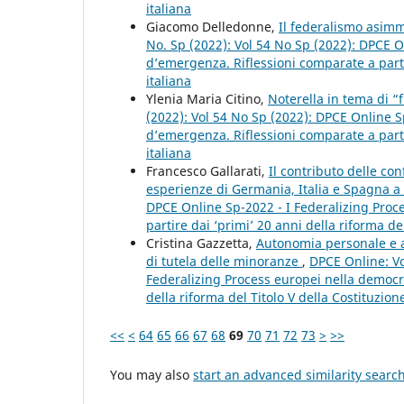
italiana
Giacomo Delledonne,
Il federalismo asimm
No. Sp (2022): Vol 54 No Sp (2022): DPCE O
d’emergenza. Riflessioni comparate a partir
italiana
Ylenia Maria Citino,
Noterella in tema di 
(2022): Vol 54 No Sp (2022): DPCE Online S
d’emergenza. Riflessioni comparate a partir
italiana
Francesco Gallarati,
Il contributo delle con
esperienze di Germania, Italia e Spagna a
DPCE Online Sp-2022 - I Federalizing Proc
partire dai ‘primi’ 20 anni della riforma del
Cristina Gazzetta,
Autonomia personale e au
di tutela delle minoranze
,
DPCE Online: Vo
Federalizing Process europei nella democra
della riforma del Titolo V della Costituzione
<<
<
64
65
66
67
68
69
70
71
72
73
>
>>
You may also
start an advanced similarity searc