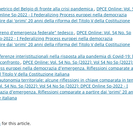
etrico del Belgio di fronte alla crisi pandemica
,
DPCE Online: Vol. 
nline Sp-2022 - I Federalizing Process europei nella democrazia
e dai ‘primi’ 20 anni della riforma del Titolo V della Costituzione
“freno d’emergenza federale” tedesco
,
DPCE Online: Vol. 54 No. Sp
p-2022 - I Federalizing Process europei nella democrazia
e dai ‘primi’ 20 anni della riforma del Titolo V della Costituzione
ferenze interistituzionali nella risposta alla pandemia di Covid-19: 
 confronto
,
DPCE Online: Vol. 54 No. Sp (2022): Vol 54 No Sp (2022)
ess europei nella democrazia d’emergenza. Riflessioni comparate 
 Titolo V della Costituzione italiana
tonomia territoriale: alcune riflessioni in chiave comparata in t
l. 54 No. Sp (2022): Vol 54 No Sp (2022): DPCE Online Sp-2022 - I
zia d’emergenza. Riflessioni comparate a partire dai ‘primi’ 20 a
 italiana
h
for this article.