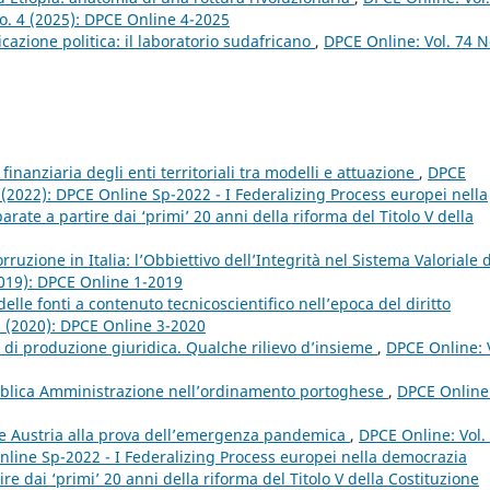
 No. 4 (2025): DPCE Online 4-2025
cazione politica: il laboratorio sudafricano
,
DPCE Online: Vol. 74 N
finanziaria degli enti territoriali tra modelli e attuazione
,
DPCE
p (2022): DPCE Online Sp-2022 - I Federalizing Process europei nella
ate a partire dai ‘primi’ 20 anni della riforma del Titolo V della
rruzione in Italia: l’Obbiettivo dell’Integrità nel Sistema Valoriale d
2019): DPCE Online 1-2019
lle fonti a contenuto tecnicoscientifico nell’epoca del diritto
3 (2020): DPCE Online 3-2020
 di produzione giuridica. Qualche rilievo d’insieme
,
DPCE Online: 
bblica Amministrazione nell’ordinamento portoghese
,
DPCE Online
a e Austria alla prova dell’emergenza pandemica
,
DPCE Online: Vol.
nline Sp-2022 - I Federalizing Process europei nella democrazia
e dai ‘primi’ 20 anni della riforma del Titolo V della Costituzione