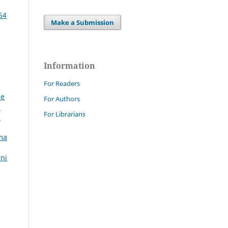
54
Make a Submission
Information
For Readers
le
For Authors
:
For Librarians
a
ema
nni