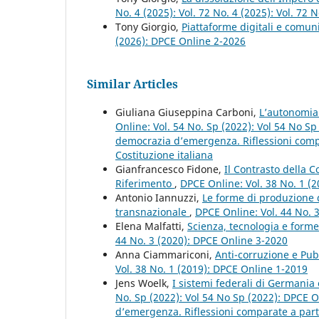
No. 4 (2025): Vol. 72 No. 4 (2025): Vol. 72
Tony Giorgio,
Piattaforme digitali e comuni
(2026): DPCE Online 2-2026
Similar Articles
Giuliana Giuseppina Carboni,
L’autonomia 
Online: Vol. 54 No. Sp (2022): Vol 54 No S
democrazia d’emergenza. Riflessioni compar
Costituzione italiana
Gianfrancesco Fidone,
Il Contrasto della Co
Riferimento
,
DPCE Online: Vol. 38 No. 1 (
Antonio Iannuzzi,
Le forme di produzione de
transnazionale
,
DPCE Online: Vol. 44 No. 
Elena Malfatti,
Scienza, tecnologia e forme
44 No. 3 (2020): DPCE Online 3-2020
Anna Ciammariconi,
Anti-corruzione e Pu
Vol. 38 No. 1 (2019): DPCE Online 1-2019
Jens Woelk,
I sistemi federali di Germani
No. Sp (2022): Vol 54 No Sp (2022): DPCE O
d’emergenza. Riflessioni comparate a partir