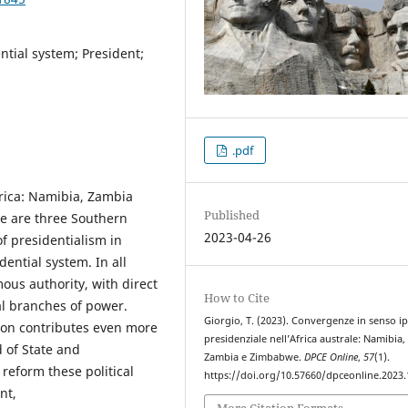
tial system; President;
.pdf
rica: Namibia, Zambia
Published
 are three Southern
2023-04-26
of presidentialism in
ential system. In all
ous authority, with direct
How to Cite
ial branches of power.
Giorgio, T. (2023). Convergenze in senso ip
ition contributes even more
presidenziale nell’Africa australe: Namibia,
 of State and
Zambia e Zimbabwe.
DPCE Online
,
57
(1).
 reform these political
https://doi.org/10.57660/dpceonline.2023
nt,
More Citation Formats