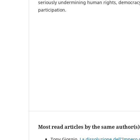
seriously undermining human rights, democracy 
participation.
Most read articles by the same author(s)
Tony Giorgio,
La dissoluzione dell’Impero 