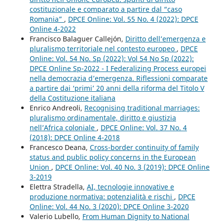
costituzionale e comparato a partire dal “caso
Romania”
,
DPCE Online: Vol. 55 No. 4 (2022): DPCE
Online 4-2022
Francisco Balaguer Callejón,
Diritto dell’emergenza e
pluralismo territoriale nel contesto europeo
,
DPCE
Online: Vol. 54 No. Sp (2022): Vol 54 No Sp (2022):
DPCE Online Sp-2022 - I Federalizing Process europei
nella democrazia d’emergenza. Riflessioni comparate
a partire dai ‘primi’ 20 anni della riforma del Titolo V
della Costituzione italiana
Enrico Andreoli,
Recognising traditional marriages:
pluralismo ordinamentale, diritto e giustizia
nell’Africa coloniale
,
DPCE Online: Vol. 37 No. 4
(2018): DPCE Online 4-2018
Francesco Deana,
Cross-border continuity of family
status and public policy concerns in the European
Union
,
DPCE Online: Vol. 40 No. 3 (2019): DPCE Online
3-2019
Elettra Stradella,
AI, tecnologie innovative e
produzione normativa: potenzialità e rischi
,
DPCE
Online: Vol. 44 No. 3 (2020): DPCE Online 3-2020
Valerio Lubello,
From Human Dignity to National