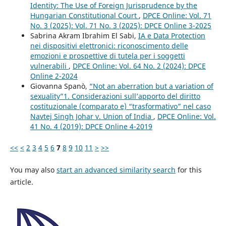
Identity: The Use of Foreign Jurisprudence by the
Hungarian Constitutional Court
,
DPCE Online: Vol. 71
No. 3 (2025): Vol. 71 No. 3 (2025): DPCE Online 3-2025
Sabrina Akram Ibrahim El Sabi,
IA e Data Protection
nei dispositivi elettronici: riconoscimento delle
emozioni e prospettive di tutela per i soggetti
vulnerabili
,
DPCE Online: Vol. 64 No. 2 (2024): DPCE
Online 2-2024
Giovanna Spanò,
“Not an aberration but a variation of
sexuality”1. Considerazioni sull’apporto del diritto
costituzionale (comparato e) “trasformativo” nel caso
Navtej Singh Johar v. Union of India
,
DPCE Online: Vol.
41 No. 4 (2019): DPCE Online 4-2019
<<
<
2
3
4
5
6
7
8
9
10
11
>
>>
You may also
start an advanced similarity search
for this
article.