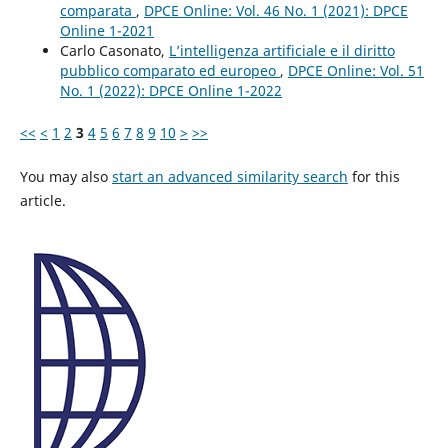
comparata
,
DPCE Online: Vol. 46 No. 1 (2021): DPCE
Online 1-2021
Carlo Casonato,
L’intelligenza artificiale e il diritto
pubblico comparato ed europeo
,
DPCE Online: Vol. 51
No. 1 (2022): DPCE Online 1-2022
<<
<
1
2
3
4
5
6
7
8
9
10
>
>>
You may also
start an advanced similarity search
for this
article.