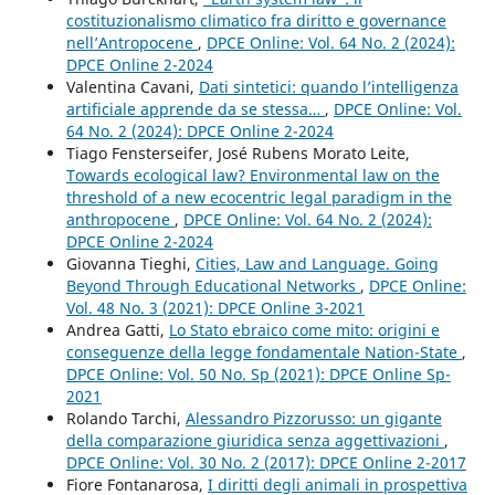
costituzionalismo climatico fra diritto e governance
nell’Antropocene
,
DPCE Online: Vol. 64 No. 2 (2024):
DPCE Online 2-2024
Valentina Cavani,
Dati sintetici: quando l’intelligenza
artificiale apprende da se stessa…
,
DPCE Online: Vol.
64 No. 2 (2024): DPCE Online 2-2024
Tiago Fensterseifer, José Rubens Morato Leite,
Towards ecological law? Environmental law on the
threshold of a new ecocentric legal paradigm in the
anthropocene
,
DPCE Online: Vol. 64 No. 2 (2024):
DPCE Online 2-2024
Giovanna Tieghi,
Cities, Law and Language. Going
Beyond Through Educational Networks
,
DPCE Online:
Vol. 48 No. 3 (2021): DPCE Online 3-2021
Andrea Gatti,
Lo Stato ebraico come mito: origini e
conseguenze della legge fondamentale Nation-State
,
DPCE Online: Vol. 50 No. Sp (2021): DPCE Online Sp-
2021
Rolando Tarchi,
Alessandro Pizzorusso: un gigante
della comparazione giuridica senza aggettivazioni
,
DPCE Online: Vol. 30 No. 2 (2017): DPCE Online 2-2017
Fiore Fontanarosa,
I diritti degli animali in prospettiva