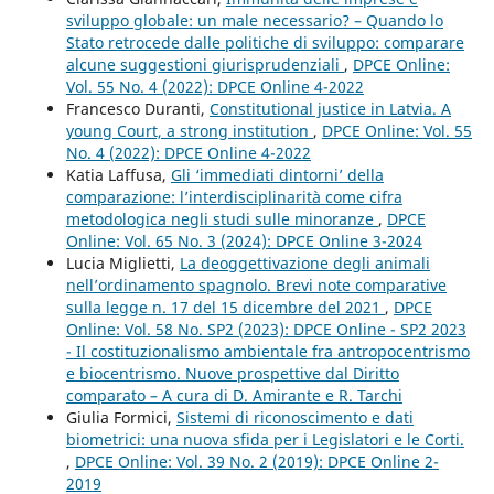
sviluppo globale: un male necessario? – Quando lo
Stato retrocede dalle politiche di sviluppo: comparare
alcune suggestioni giurisprudenziali
,
DPCE Online:
Vol. 55 No. 4 (2022): DPCE Online 4-2022
Francesco Duranti,
Constitutional justice in Latvia. A
young Court, a strong institution
,
DPCE Online: Vol. 55
No. 4 (2022): DPCE Online 4-2022
Katia Laffusa,
Gli ‘immediati dintorni’ della
comparazione: l’interdisciplinarità come cifra
metodologica negli studi sulle minoranze
,
DPCE
Online: Vol. 65 No. 3 (2024): DPCE Online 3-2024
Lucia Miglietti,
La deoggettivazione degli animali
nell’ordinamento spagnolo. Brevi note comparative
sulla legge n. 17 del 15 dicembre del 2021
,
DPCE
Online: Vol. 58 No. SP2 (2023): DPCE Online - SP2 2023
- Il costituzionalismo ambientale fra antropocentrismo
e biocentrismo. Nuove prospettive dal Diritto
comparato – A cura di D. Amirante e R. Tarchi
Giulia Formici,
Sistemi di riconoscimento e dati
biometrici: una nuova sfida per i Legislatori e le Corti.
,
DPCE Online: Vol. 39 No. 2 (2019): DPCE Online 2-
2019