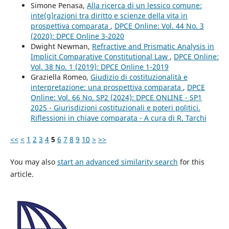
Simone Penasa,
Alla ricerca di un lessico comune:
inte(g)razioni tra diritto e scienze della vita in
prospettiva comparata
,
DPCE Online: Vol. 44 No. 3
(2020): DPCE Online 3-2020
Dwight Newman,
Refractive and Prismatic Analysis in
Implicit Comparative Constitutional Law
,
DPCE Online:
Vol. 38 No. 1 (2019): DPCE Online 1-2019
Graziella Romeo,
Giudizio di costituzionalità e
interpretazione: una prospettiva comparata
,
DPCE
Online: Vol. 66 No. SP2 (2024): DPCE ONLINE - SP1
2025 - Giurisdizioni costituzionali e poteri politici.
Riflessioni in chiave comparata - A cura di R. Tarchi
<<
<
1
2
3
4
5
6
7
8
9
10
>
>>
You may also
start an advanced similarity search
for this
article.