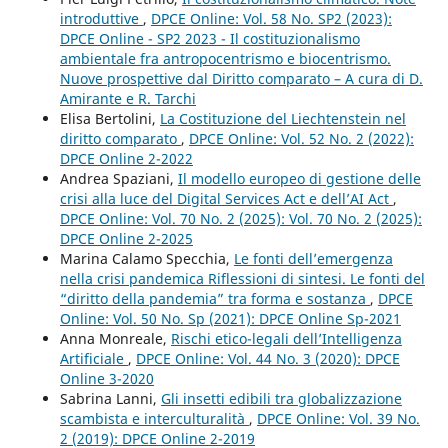
introduttive
,
DPCE Online: Vol. 58 No. SP2 (2023):
DPCE Online - SP2 2023 - Il costituzionalismo
ambientale fra antropocentrismo e biocentrismo.
Nuove prospettive dal Diritto comparato – A cura di D.
Amirante e R. Tarchi
Elisa Bertolini,
La Costituzione del Liechtenstein nel
diritto comparato
,
DPCE Online: Vol. 52 No. 2 (2022):
DPCE Online 2-2022
Andrea Spaziani,
Il modello europeo di gestione delle
crisi alla luce del Digital Services Act e dell’AI Act
,
DPCE Online: Vol. 70 No. 2 (2025): Vol. 70 No. 2 (2025):
DPCE Online 2-2025
Marina Calamo Specchia,
Le fonti dell’emergenza
nella crisi pandemica Riflessioni di sintesi. Le fonti del
“diritto della pandemia” tra forma e sostanza
,
DPCE
Online: Vol. 50 No. Sp (2021): DPCE Online Sp-2021
Anna Monreale,
Rischi etico-legali dell’Intelligenza
Artificiale
,
DPCE Online: Vol. 44 No. 3 (2020): DPCE
Online 3-2020
Sabrina Lanni,
Gli insetti edibili tra globalizzazione
scambista e interculturalità
,
DPCE Online: Vol. 39 No.
2 (2019): DPCE Online 2-2019