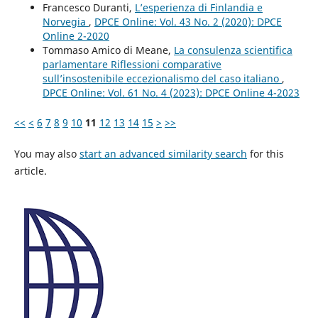
Francesco Duranti,
L’esperienza di Finlandia e
Norvegia
,
DPCE Online: Vol. 43 No. 2 (2020): DPCE
Online 2-2020
Tommaso Amico di Meane,
La consulenza scientifica
parlamentare Riflessioni comparative
sull’insostenibile eccezionalismo del caso italiano
,
DPCE Online: Vol. 61 No. 4 (2023): DPCE Online 4-2023
<<
<
6
7
8
9
10
11
12
13
14
15
>
>>
You may also
start an advanced similarity search
for this
article.