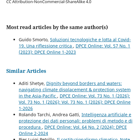
CC Attribution-NonCommercial-ShareAlike 4.0
Most read articles by the same author(s)
Guido Smorto,
Soluzioni tecnologiche e lotta al Covid-
19. Una riflessione critica
,
DPCE Online: Vol. 57 No. 1
(2023): DPCE Online 1-2023
Similar Articles
Aditi Shetye,
Dignity beyond borders and waters:
navigating climate displacement & protection system
in the Asia-Pacific
,
DPCE Online: Vol. 73 No. 1 (2026):
Vol. 73 No. 1 (2026): Vol. 73 No. 1 (2026): DPCE Online
1-2026
Rolando Tarchi, Andrea Gatti,
Intelligenza artificiale e
protezione dei dati personali: problemi di metodo e di
procedura
,
DPCE Online: Vol. 64 No. 2 (2024): DPCE
Online 2-2024
Pier Luigi Petrillo,
Il costituzionalismo climatico. Note