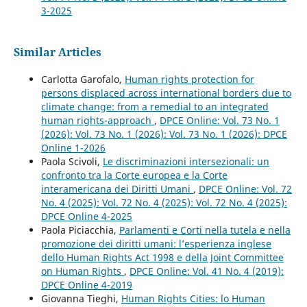
3-2025
Similar Articles
Carlotta Garofalo,
Human rights protection for
persons displaced across international borders due to
climate change: from a remedial to an integrated
human rights-approach
,
DPCE Online: Vol. 73 No. 1
(2026): Vol. 73 No. 1 (2026): Vol. 73 No. 1 (2026): DPCE
Online 1-2026
Paola Scivoli,
Le discriminazioni intersezionali: un
confronto tra la Corte europea e la Corte
interamericana dei Diritti Umani
,
DPCE Online: Vol. 72
No. 4 (2025): Vol. 72 No. 4 (2025): Vol. 72 No. 4 (2025):
DPCE Online 4-2025
Paola Piciacchia,
Parlamenti e Corti nella tutela e nella
promozione dei diritti umani: l’esperienza inglese
dello Human Rights Act 1998 e della Joint Committee
on Human Rights
,
DPCE Online: Vol. 41 No. 4 (2019):
DPCE Online 4-2019
Giovanna Tieghi,
Human Rights Cities: lo Human