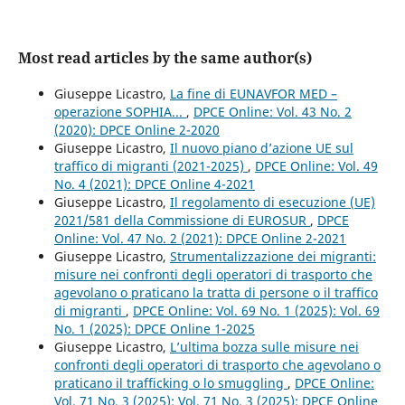
Most read articles by the same author(s)
Giuseppe Licastro,
La fine di EUNAVFOR MED –
operazione SOPHIA...
,
DPCE Online: Vol. 43 No. 2
(2020): DPCE Online 2-2020
Giuseppe Licastro,
Il nuovo piano d’azione UE sul
traffico di migranti (2021-2025)
,
DPCE Online: Vol. 49
No. 4 (2021): DPCE Online 4-2021
Giuseppe Licastro,
Il regolamento di esecuzione (UE)
2021/581 della Commissione di EUROSUR
,
DPCE
Online: Vol. 47 No. 2 (2021): DPCE Online 2-2021
Giuseppe Licastro,
Strumentalizzazione dei migranti:
misure nei confronti degli operatori di trasporto che
agevolano o praticano la tratta di persone o il traffico
di migranti
,
DPCE Online: Vol. 69 No. 1 (2025): Vol. 69
No. 1 (2025): DPCE Online 1-2025
Giuseppe Licastro,
L’ultima bozza sulle misure nei
confronti degli operatori di trasporto che agevolano o
praticano il trafficking o lo smuggling
,
DPCE Online:
Vol. 71 No. 3 (2025): Vol. 71 No. 3 (2025): DPCE Online