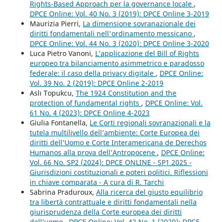
Rights-Based Approach per la governance locale
,
DPCE Online: Vol. 40 No. 3 (2019): DPCE Online 3-2019
Maurizia Pierri,
La dimensione sovranazionale dei
diritti fondamentali nell'ordinamento messicano
,
DPCE Online: Vol. 44 No. 3 (2020): DPCE Online 3-2020
Luca Pietro Vanoni,
L’applicazione del Bill of Rights
europeo tra bilanciamento asimmetrico e paradosso
federale: il caso della privacy digitale
,
DPCE Online:
Vol. 39 No. 2 (2019): DPCE Online 2-2019
Aslı Topukcu,
The 1924 Constitution and the
protection of fundamental rights
,
DPCE Online: Vol.
61 No. 4 (2023): DPCE Online 4-2023
Giulia Fontanella,
Le Corti regionali sovranazionali e la
tutela multilivello dell’ambiente: Corte Europea dei
diritti dell’Uomo e Corte Interamericana de Derechos
Humanos alla prova dell’Antropocene
,
DPCE Online:
Vol. 66 No. SP2 (2024): DPCE ONLINE - SP1 2025 -
Giurisdizioni costituzionali e poteri politici. Riflessioni
in chiave comparata - A cura di R. Tarchi
Sabrina Praduroux,
Alla ricerca del giusto equilibrio
tra libertà contrattuale e diritti fondamentali nella
giurisprudenza della Corte europea dei diritti
dell’uomo
,
DPCE Online: Vol. 42 No. 1 (2020): DPCE