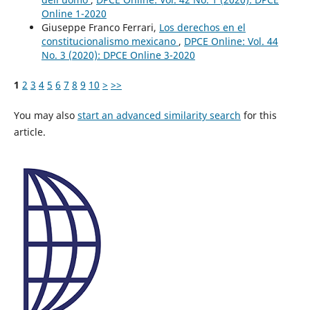
Online 1-2020
Giuseppe Franco Ferrari,
Los derechos en el
constitucionalismo mexicano
,
DPCE Online: Vol. 44
No. 3 (2020): DPCE Online 3-2020
1
2
3
4
5
6
7
8
9
10
>
>>
You may also
start an advanced similarity search
for this
article.