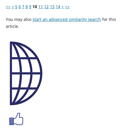
<<
<
5
6
7
8
9
10
11
12
13
14
>
>>
You may also
start an advanced similarity search
for this
article.