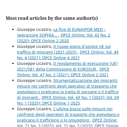
Most read articles by the same author(s)
Giuseppe Licastro,
La fine di EUNAVFOR MED –
operazione SOPHIA...
,
DPCE Online: Vol. 43 No. 2
(2020): DPCE Online 2-2020
Giuseppe Licastro,
Il nuovo piano d’azione UE sul
traffico di migranti (2021-2025)
,
DPCE Online: Vol. 49
No. 4 (2021): DPCE Online 4-2021
Giuseppe Licastro,
Il regolamento di esecuzione (UE)
2021/581 della Commissione di EUROSUR
,
DPCE
Online: Vol. 47 No. 2 (2021): DPCE Online 2-2021
Giuseppe Licastro,
Strumentalizzazione dei migranti:
misure nei confronti degli operatori di trasporto che
agevolano o praticano la tratta di persone o il traffico
di migranti
,
DPCE Online: Vol. 69 No. 1 (2025): Vol. 69
No. 1 (2025): DPCE Online 1-2025
Giuseppe Licastro,
L’ultima bozza sulle misure nei
confronti degli operatori di trasporto che agevolano o
praticano il trafficking o lo smuggling
,
DPCE Online:
Vol. 71 No. 3 (2025): Vol. 71 No. 3 (2025): DPCE Online