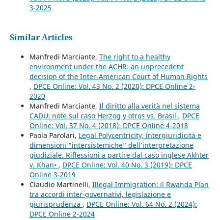
3-2025
Similar Articles
Manfredi Marciante,
The right to a healthy
environment under the ACHR: an unprecedent
decision of the Inter-American Court of Human Rights
,
DPCE Online: Vol. 43 No. 2 (2020): DPCE Online 2-
2020
Manfredi Marciante,
Il diritto alla verità nel sistema
CADU: note sul caso Herzog y otros vs. Brasil
,
DPCE
Online: Vol. 37 No. 4 (2018): DPCE Online 4-2018
Paola Parolari,
Legal Polycentricity, intergiuridicità e
dimensioni “intersistemiche” dell’interpretazione
giudiziale. Riflessioni a partire dal caso inglese Akhter
v. Khan•
,
DPCE Online: Vol. 40 No. 3 (2019): DPCE
Online 3-2019
Claudio Martinelli,
Illegal Immigration: il Rwanda Plan
tra accordi inter-governativi, legislazione e
giurisprudenza
,
DPCE Online: Vol. 64 No. 2 (2024):
DPCE Online 2-2024