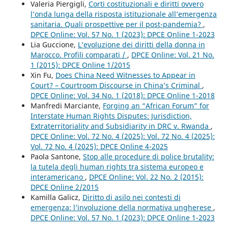
Valeria Piergigli,
Corti costituzionali e diritti ovvero
l’onda lunga della risposta istituzionale all’emergenza
sanitaria. Quali prospettive per il post-pandemia?
,
DPCE Online: Vol. 57 No. 1 (2023): DPCE Online 1-2023
Lia Guccione,
L’evoluzione dei diritti della donna in
Marocco. Profili comparati /
,
DPCE Online: Vol. 21 No.
1 (2015): DPCE Online 1/2015
Xin Fu,
Does China Need Witnesses to Appear in
Court? – Courtroom Discourse in China’s Criminal
,
DPCE Online: Vol. 34 No. 1 (2018): DPCE Online 1-2018
Manfredi Marciante,
Forging an “African Forum” for
Interstate Human Rights Disputes: Jurisdiction,
Extraterritoriality and Subsidiarity in DRC v. Rwanda
,
DPCE Online: Vol. 72 No. 4 (2025): Vol. 72 No. 4 (2025):
Vol. 72 No. 4 (2025): DPCE Online 4-2025
Paola Santone,
Stop alle procedure di police brutality:
la tutela degli human rights tra sistema europeo e
interamericano
,
DPCE Online: Vol. 22 No. 2 (2015):
DPCE Online 2/2015
Kamilla Galicz,
Diritto di asilo nei contesti di
emergenza: l’involuzione della normativa ungherese
,
DPCE Online: Vol. 57 No. 1 (2023): DPCE Online 1-2023