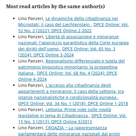
Most read articles by the same author(s)
Lino Panzeri,
Le dinamiche della cittadinanza nei
Microstati: il caso del Liechtenstein
,
DPCE Online: Vol.
52 No. 2 (2022): DPCE Online 2-2022
Lino Panzeri,
Libertà di associazione e minoranze
nazionali: l’approccio garantistico della Corte europea
dei diritti dell’uomo
,
DPCE Online: Vol. 65 No. 3
(2024): DPCE Online 3-2024
Lino Panzeri,
Regionalismo differenziato e tutela del
patrimonio linguistico minoritario: la prospettiva
italiana
,
DPCE Online: Vol. 68 No. 4 (2024): DPCE
Online 4-2024
Lino Panzeri,
L’accesso alla cittadinanza degli
appartenenti a minoranze: il caso della Lettonia, tra
istanze nazionalistiche e condizionalità europea
,
DPCE Online: Vol. 34 No. 1 (2018): DPCE Online 1-2018
Lino Panzeri,
Lettonia. Prime note sulle novità
legislative in tema di Cittadinanza
,
DPCE Online: Vol.
15 No. 3 (2013): DPCE Online 3/2013
Lino Panzeri,
CROAZIA ‒ La rappresentanza
parlamentare delle minoranze nazionali dai primi