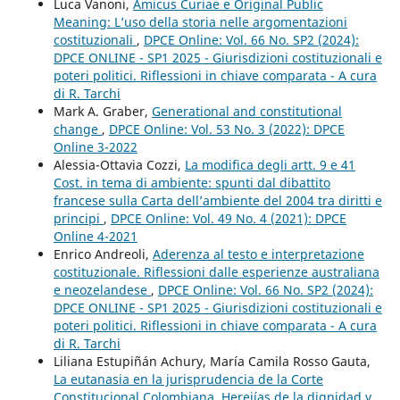
Luca Vanoni,
Amicus Curiae e Original Public
Meaning: L’uso della storia nelle argomentazioni
costituzionali
,
DPCE Online: Vol. 66 No. SP2 (2024):
DPCE ONLINE - SP1 2025 - Giurisdizioni costituzionali e
poteri politici. Riflessioni in chiave comparata - A cura
di R. Tarchi
Mark A. Graber,
Generational and constitutional
change
,
DPCE Online: Vol. 53 No. 3 (2022): DPCE
Online 3-2022
Alessia-Ottavia Cozzi,
La modifica degli artt. 9 e 41
Cost. in tema di ambiente: spunti dal dibattito
francese sulla Carta dell’ambiente del 2004 tra diritti e
principi
,
DPCE Online: Vol. 49 No. 4 (2021): DPCE
Online 4-2021
Enrico Andreoli,
Aderenza al testo e interpretazione
costituzionale. Riflessioni dalle esperienze australiana
e neozelandese
,
DPCE Online: Vol. 66 No. SP2 (2024):
DPCE ONLINE - SP1 2025 - Giurisdizioni costituzionali e
poteri politici. Riflessioni in chiave comparata - A cura
di R. Tarchi
Liliana Estupiñán Achury, María Camila Rosso Gauta,
La eutanasia en la jurisprudencia de la Corte
Constitucional Colombiana. Herejías de la dignidad y