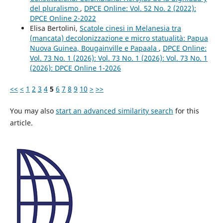
del pluralismo
,
DPCE Online: Vol. 52 No. 2 (2022):
DPCE Online 2-2022
Elisa Bertolini,
Scatole cinesi in Melanesia tra
(mancata) decolonizzazione e micro statualità: Papua
Nuova Guinea, Bougainville e Papaala
,
DPCE Online:
Vol. 73 No. 1 (2026): Vol. 73 No. 1 (2026): Vol. 73 No. 1
(2026): DPCE Online 1-2026
<<
<
1
2
3
4
5
6
7
8
9
10
>
>>
You may also
start an advanced similarity search
for this
article.