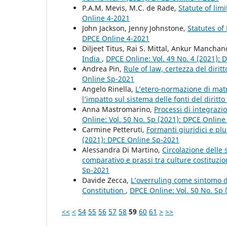
P.A.M. Mevis, M.C. de Rade,
Statute of lim
Online 4-2021
John Jackson, Jenny Johnstone,
Statutes of
DPCE Online 4-2021
Diljeet Titus, Rai S. Mittal, Ankur Mancha
India
,
DPCE Online: Vol. 49 No. 4 (2021):
Andrea Pin,
Rule of law, certezza del dirit
Online Sp-2021
Angelo Rinella,
L’etero-normazione di matri
l’impatto sul sistema delle fonti del diritto
Anna Mastromarino,
Processi di integrazi
Online: Vol. 50 No. Sp (2021): DPCE Onlin
Carmine Petteruti,
Formanti giuridici e plu
(2021): DPCE Online Sp-2021
Alessandra Di Martino,
Circolazione delle 
comparativo e prassi tra culture costituzio
Sp-2021
Davide Zecca,
L’overruling come sintomo 
Constitution
,
DPCE Online: Vol. 50 No. Sp
<<
<
54
55
56
57
58
59
60
61
>
>>