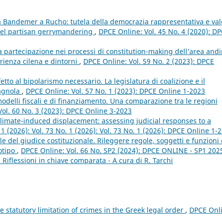
 Bandemer a Rucho: tutela della democrazia rappresentativa e val
a del partisan gerrymandering
,
DPCE Online: Vol. 45 No. 4 (2020): D
lla partecipazione nei processi di constitution-making dell’area andi
erienza cilena e dintorni
,
DPCE Online: Vol. 59 No. 2 (2023): DPCE
tto al bipolarismo necessario. La legislatura di coalizione e il
pagnola
,
DPCE Online: Vol. 57 No. 1 (2023): DPCE Online 1-2023
 modelli fiscali e di finanziamento. Una comparazione tra le regioni
ol. 60 No. 3 (2023): DPCE Online 3-2023
climate-induced displacement: assessing judicial responses to a
1 (2026): Vol. 73 No. 1 (2026): Vol. 73 No. 1 (2026): DPCE Online 1-
 del giudice costituzionale. Rileggere regole, soggetti e funzioni 
totipo
,
DPCE Online: Vol. 66 No. SP2 (2024): DPCE ONLINE - SP1 2025
i. Riflessioni in chiave comparata - A cura di R. Tarchi
e statutory limitation of crimes in the Greek legal order
,
DPCE Onli