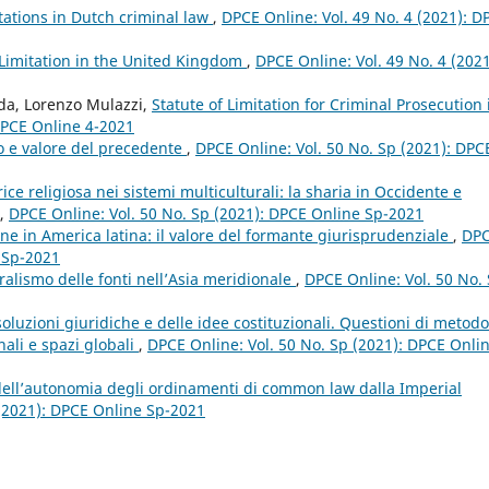
itations in Dutch criminal law
,
DPCE Online: Vol. 49 No. 4 (2021): D
 Limitation in the United Kingdom
,
DPCE Online: Vol. 49 No. 4 (2021
nda, Lorenzo Mulazzi,
Statute of Limitation for Criminal Prosecution 
 DPCE Online 4-2021
to e valore del precedente
,
DPCE Online: Vol. 50 No. Sp (2021): DPC
ce religiosa nei sistemi multiculturali: la sharia in Occidente e
,
DPCE Online: Vol. 50 No. Sp (2021): DPCE Online Sp-2021
one in America latina: il valore del formante giurisprudenziale
,
DP
e Sp-2021
ralismo delle fonti nell’Asia meridionale
,
DPCE Online: Vol. 50 No.
soluzioni giuridiche e delle idee costituzionali. Questioni di metodo
nali e spazi globali
,
DPCE Online: Vol. 50 No. Sp (2021): DPCE Onli
dell’autonomia degli ordinamenti di common law dalla Imperial
 (2021): DPCE Online Sp-2021