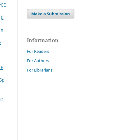
PCE
Make a Submission
):
in
Information
E
For Readers
For Authors
CE
For Librarians
 Sp
ne