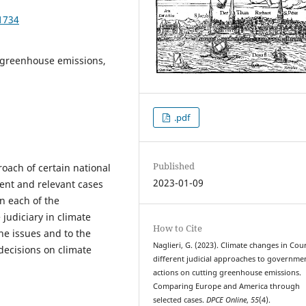
1734
n, greenhouse emissions,
.pdf
Published
oach of certain national
2023-01-09
cent and relevant cases
in each of the
 judiciary in climate
How to Cite
he issues and to the
Naglieri, G. (2023). Climate changes in Cour
 decisions on climate
different judicial approaches to governme
actions on cutting greenhouse emissions.
Comparing Europe and America through
selected cases.
DPCE Online
,
55
(4).