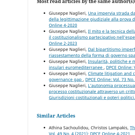
Most read articles by the same author(s)
Giuseppe Naglieri,
Una impervia strada da
della legittimazione giudiziale alla prov
Online 4-2020
Giuseppe Naglieri,
Il mito e la tecnica de
il costituzionalismo partecipativo nell’esp
Online 2-2023
Giuseppe Naglieri,
Dal bipartitismo imperfe
riassestamento della forma di governo s
Giuseppe Naglieri,
Insularità, politiche e
insulari euromediterranee
,
DPCE Online: V
Giuseppe Naglieri,
Climate litigation and 
governance gap
,
DPCE Online: Vol. 73 No. 
Giuseppe Naglieri,
L’autonomia processuale
processo costituzionale attraverso un crit
Giurisdizioni costituzionali e poteri politic
Similar Articles
Athina Sachoulidou, Christos Lampakis,
Th
Vol. 49 No. 4 (2021): DPCE Online 4-2021