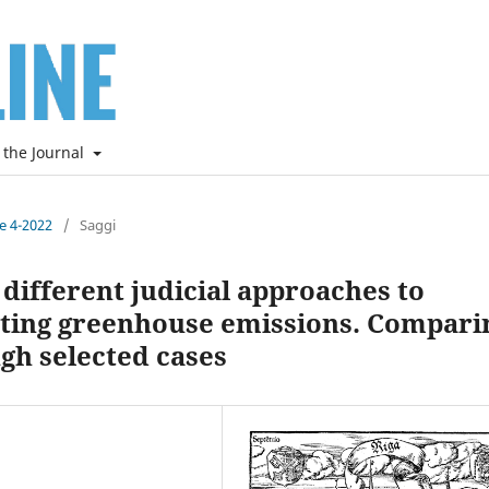
 the Journal
ne 4-2022
/
Saggi
 different judicial approaches to
tting greenhouse emissions. Compari
h selected cases